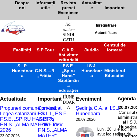
Despre
Informații
Revista
Actualitat
noi
utile
presei
e
Important
Evenimen
t
Noi
Înregistrare
suntem
Autentificare
SINDI
CATU
L
Centrul de
Facilități
SIP Tour
C.A.R.
Juridic
formare
ÎNVĂ
Activitate
ȚĂM
editorială
ÂNT
S.I.P.
F.S.E.
PREU
I.S.J.
Hunedoar
C.N.S.L.R.
„Spiru
Hunedoar
Ministerul
NIVE
a
„Frăția”
Haret”
a
Educației
RSITA
Săptămân
R
a
JUDE
educației
ȚUL
HUNE
Actualitate
Important
Eveniment
Agenda
DOAR
A
20.07.20
Propuneri comune privind
Comunicat
Ședința C.A. al I.S.J.
Consiliul
Legea salarizării F.S.L.I.,
F.S.L.I., F.S.E.
Hunedoara
administra
F.S.E. „SPIRU HARET” și
„SPIRU
20.07.2026
al I.S.J.
F.N.S. „ALMA MATER” - iunie
HARET” și
Hunedoa
Luni, 20 iulie a.c., a
2026
F.N.S. „ALMA
avut loc ședința de
MATER”
23.07.2026
13.07.20