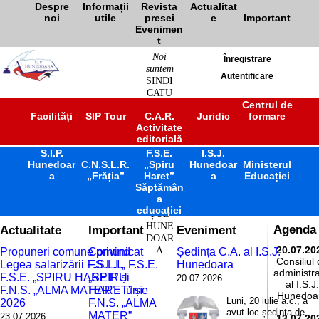
Despre
Informații
Revista
Actualitat
noi
utile
presei
e
Important
Evenimen
t
Noi
Înregistrare
suntem
Autentificare
SINDI
CATU
L
Centrul de
Facilități
SIP Tour
C.A.R.
Juridic
formare
ÎNVĂ
Activitate
ȚĂM
editorială
ÂNT
S.I.P.
F.S.E.
PREU
I.S.J.
Hunedoar
C.N.S.L.R.
„Spiru
Hunedoar
Ministerul
NIVE
a
„Frăția”
Haret”
a
Educației
RSITA
Săptămân
R
a
JUDE
educației
ȚUL
HUNE
Actualitate
Important
Eveniment
Agenda
DOAR
A
20.07.20
Propuneri comune privind
Comunicat
Ședința C.A. al I.S.J.
Consiliul
Legea salarizării F.S.L.I.,
F.S.L.I., F.S.E.
Hunedoara
administra
F.S.E. „SPIRU HARET” și
„SPIRU
20.07.2026
al I.S.J.
F.N.S. „ALMA MATER” - iunie
HARET” și
Hunedoa
Luni, 20 iulie a.c., a
2026
F.N.S. „ALMA
avut loc ședința de
MATER”
23.07.2026
13.07.20