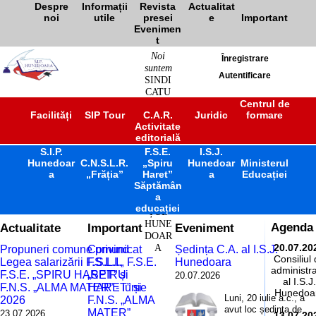
Despre
Informații
Revista
Actualitat
noi
utile
presei
e
Important
Evenimen
t
Noi
Înregistrare
suntem
Autentificare
SINDI
CATU
L
Centrul de
Facilități
SIP Tour
C.A.R.
Juridic
formare
ÎNVĂ
Activitate
ȚĂM
editorială
ÂNT
S.I.P.
F.S.E.
PREU
I.S.J.
Hunedoar
C.N.S.L.R.
„Spiru
Hunedoar
Ministerul
NIVE
a
„Frăția”
Haret”
a
Educației
RSITA
Săptămân
R
a
JUDE
educației
ȚUL
HUNE
Actualitate
Important
Eveniment
Agenda
DOAR
A
20.07.20
Propuneri comune privind
Comunicat
Ședința C.A. al I.S.J.
Consiliul
Legea salarizării F.S.L.I.,
F.S.L.I., F.S.E.
Hunedoara
administra
F.S.E. „SPIRU HARET” și
„SPIRU
20.07.2026
al I.S.J.
F.N.S. „ALMA MATER” - iunie
HARET” și
Hunedoa
Luni, 20 iulie a.c., a
2026
F.N.S. „ALMA
avut loc ședința de
MATER”
23.07.2026
13.07.20