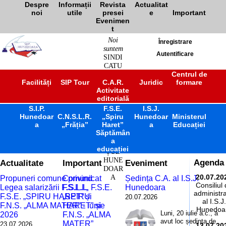
Despre
Informații
Revista
Actualitat
noi
utile
presei
e
Important
Evenimen
t
Noi
Înregistrare
suntem
Autentificare
SINDI
CATU
L
Centrul de
Facilități
SIP Tour
C.A.R.
Juridic
formare
ÎNVĂ
Activitate
ȚĂM
editorială
ÂNT
S.I.P.
F.S.E.
PREU
I.S.J.
Hunedoar
C.N.S.L.R.
„Spiru
Hunedoar
Ministerul
NIVE
a
„Frăția”
Haret”
a
Educației
RSITA
Săptămân
R
a
JUDE
educației
ȚUL
HUNE
Actualitate
Important
Eveniment
Agenda
DOAR
A
20.07.20
Propuneri comune privind
Comunicat
Ședința C.A. al I.S.J.
Consiliul
Legea salarizării F.S.L.I.,
F.S.L.I., F.S.E.
Hunedoara
administra
F.S.E. „SPIRU HARET” și
„SPIRU
20.07.2026
al I.S.J.
F.N.S. „ALMA MATER” - iunie
HARET” și
Hunedoa
Luni, 20 iulie a.c., a
2026
F.N.S. „ALMA
avut loc ședința de
MATER”
23.07.2026
13.07.20