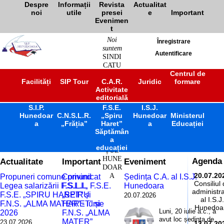
Despre
Informații
Revista
Actualitat
noi
utile
presei
e
Important
Evenimen
t
Noi
Înregistrare
suntem
Autentificare
SINDI
CATU
L
Centrul de
Facilități
SIP Tour
C.A.R.
Juridic
formare
ÎNVĂ
Activitate
ȚĂM
editorială
ÂNT
S.I.P.
F.S.E.
PREU
I.S.J.
Hunedoar
C.N.S.L.R.
„Spiru
Hunedoar
Ministerul
NIVE
a
„Frăția”
Haret”
a
Educației
RSITA
Săptămân
R
a
JUDE
educației
ȚUL
HUNE
Actualitate
Important
Eveniment
Agenda
DOAR
A
20.07.20
Propuneri comune privind
Comunicat
Ședința C.A. al I.S.J.
Consiliul
Legea salarizării F.S.L.I.,
F.S.L.I., F.S.E.
Hunedoara
administra
F.S.E. „SPIRU HARET” și
„SPIRU
20.07.2026
al I.S.J.
F.N.S. „ALMA MATER” - iunie
HARET” și
Hunedoa
Luni, 20 iulie a.c., a
2026
F.N.S. „ALMA
avut loc ședința de
MATER”
23.07.2026
13.07.20