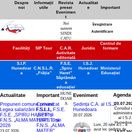
Despre
Informații
Revista
Actualitat
noi
utile
presei
e
Important
Evenimen
t
Noi
Înregistrare
suntem
Autentificare
SINDI
CATU
L
Centrul de
Facilități
SIP Tour
C.A.R.
Juridic
formare
ÎNVĂ
Activitate
ȚĂM
editorială
ÂNT
S.I.P.
F.S.E.
PREU
I.S.J.
Hunedoar
C.N.S.L.R.
„Spiru
Hunedoar
Ministerul
NIVE
a
„Frăția”
Haret”
a
Educației
RSITA
Săptămân
R
a
JUDE
educației
ȚUL
HUNE
Actualitate
Important
Eveniment
Agenda
DOAR
A
20.07.20
Propuneri comune privind
Comunicat
Ședința C.A. al I.S.J.
Consiliul
Legea salarizării F.S.L.I.,
F.S.L.I., F.S.E.
Hunedoara
administra
F.S.E. „SPIRU HARET” și
„SPIRU
20.07.2026
al I.S.J.
F.N.S. „ALMA MATER” - iunie
HARET” și
Hunedoa
Luni, 20 iulie a.c., a
2026
F.N.S. „ALMA
avut loc ședința de
MATER”
23.07.2026
13.07.20