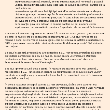
conjuncturale sau
suntem)
ri
argumentarea sofistică implicită, ar fi de subliniat faptul că nu există o practică
Hunedoa
să asigure promovarea personalului
al I.S.J.
UNIȚI
ajustări minimale
unitară, tocmai fiindcă acest lucru este lăsat la latitudinea comisiei paritare de la
11.03.2026
Despre
ra
în funcții, grade și trepte
suntem
Hunedoa
care nu răspund în
nivel județean;
adevărat
05.06.2026
5 iunie -
puternici
profesionale și avansarea în
- necesitatea sporirii complexității fișei având în vedere că este vorba despre
mod real
a
Ziua
!!!
obținerea gradației de merit, așa încât este nevoie de criterii de performanță –
gradații, în condițiile legii,
astfel
17.06.20
irespons
problemelor
Național
...dar
probabil uitându-se că fișele de post, cele în baza cărora se construiesc fișele
încât să se încadreze în sumele
abilitate
Miting ș
semnalate. În
ă a
având în
de evaluare pentru personalul didactic auxiliar servesc chiar evaluării
aprobate cu această destinație în
10.03.2026
Simulăril
marș d
contextul în care
Educație
performanței și că, într-adevăr, în comisia paritară se pot propune criterii
vedere
e la
bugetul propriu
”.
protest
i
suplimentare, dar că mai întâi, pentru a fi aprobate, ele trebuie să fie formulate.
Guvernul și
rezultate
examen
Motivare
: salariile de bază sunt
Bucureșt
le, nu
28.05.2026
Informar
ministrul Muncii
ele
Apreciind că astfel de argumente nu justifică în niciun fel vreun „trebuie” (utilizat frecvent
stabilite prin lege, conform
suntem!
e
Piața
ne-au transmis
național
de altfel în multele ore de dezbatere), reprezentanții S.I.P. Județul Hunedoara au
sindicală
dispozițiilor art. 7 lit. o) din proiect;
29.04.2026
Referen
Victoriei
deja, sec și cinic,
respins o astfel de intervenție asupra fișelor, care se rezuma de altfel la o multiplicare cu
e vor fi
- mai
dum...
în consecință, angajatorul
Piața Pala
că
„mai mult de
50% a punctajului, eventualele criterii suplimentare fiind doar o „poveste” fără niciun fel
serios
2026
(ordonatorul de credite) nu poate
20.04.2026
Electro-
de conținut.
Parlamen
perturbat
atât nu se poate”
,
Consiliul
logica
stabili
un salariu de bază la un
e!
ui
participarea
Liderilor
Blocajul în această problemă nu a fost depășit, I.S.J. Hunedoara preferând să ignore
unui
nivel inferior celui prevăzut de lege
06.03.2026
NU
noastră la
S.I.P.
prevederile contractului colectiv de muncă, potrivit cărora
„Interpretarea clauzelor
așa-
pentru a se încadra în sumele
PARTICI
11.06.20
Județul
întâlnirea de astăzi
contractului se face prin consens. Dacă nu se realizează consensul, clauza se
numit
PĂM LA
aprobate în buget cu această
Hunedoa
Consiliul
interpretează în sensul favorabil salariaților.”...
ar fi complet
ministru
SIMULĂ
ra
destinație; în plus, în sistemul de
administra
inutilă,
servind
al
RI
Sau nu! Ignoranța sună deja a scuză, în realitate situația fiind ceva mai „albastră”,
învățământ preuniversitar,
25.05.2026
Comisia
al I.S.J.
educație
strict intereselor
reprezentanții I.S.J. Hunedoara încercând să argumenteze că ei sunt cei care „susțin”
25.02.2026
Convoca
paritară
cuantumul sporurilor este stabilit
i
Hunedoa
de imagine
drepturile angajaților, creșterea punctajului pe fișele în cauză fiind evident în favoarea
tor
de la
prin lege sau prin acte
09.03.2026
Frica nu
potențialilor candidați.
publică ale
Conferin
nivelul
trebuie
administrative cu caracter normativ
11.06.20
guvernanților.
ța de
I.S.J.
În pofida fracturilor de logică care ne-au fost provocate, lăsând de-o parte tot mai
să
emise în baza legii. În condițiile în
Comisi
alegeri a
Atragem atenția că
Hunedoa
accentuata desprindere de realitate a scaunelor instituționale, ba chiar a unor nervoase-
dicteze
care, în sistemul de învățământ,
CAR
Paritară 
actualul proiect de
ra
promise inițiative subminatoare ale sindicatului (pare să fi devenit o modă ca
la
(IFN)
drepturile salariale nu sunt supuse
la nivelu
lege
încalcă
inspectoratele să-și tragă și ele câte un sindicat sub acoperire), activitățile s-au finalizat
19.05.2026
Ședința
catedră:
SIP
negocierii și aprecierii ordonatorului
prin adoptarea fișelor pentru personalul didactic de predare, personalul de conducere,
I.S.J.
C.A. al
flagrant
tocmai
Abuzuril
Hunedoa
îndrumare și control, respectiv a criteriilor prezente în fișele pentru personalul didactic
de credite, este incorectă instituirea
I.S.J.
Hunedoa
e unor
actele normative
ra
auxiliar. Balotajul pe punctaj în acest din urmă caz se va rezolva (cu ignorarea
Hunedoa
obligației din teza finală a alin. (7).
directori
adoptate de
prevederilor din contractul colectiv de muncă amintite mai sus), din câte s-a putut afla
10.02.2026
Inițiativă
ra
și
10.06.20