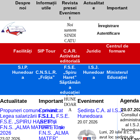
Despre
Informații
Revista
Actualitat
noi
utile
presei
e
Important
Evenimen
t
Noi
Înregistrare
suntem
Autentificare
SINDI
CATU
L
Centrul de
Facilități
SIP Tour
C.A.R.
Juridic
formare
ÎNVĂ
Activitate
ȚĂM
editorială
ÂNT
S.I.P.
F.S.E.
PREU
I.S.J.
Hunedoar
C.N.S.L.R.
„Spiru
Hunedoar
Ministerul
NIVE
a
„Frăția”
Haret”
a
Educației
RSITA
Săptămân
R
a
JUDE
educației
ȚUL
HUNE
Actualitate
Important
Eveniment
Agenda
DOAR
A
20.07.20
Propuneri comune privind
Comunicat
Ședința C.A. al I.S.J.
Consiliul
Legea salarizării F.S.L.I.,
F.S.L.I., F.S.E.
Hunedoara
administra
F.S.E. „SPIRU HARET” și
„SPIRU
20.07.2026
al I.S.J.
F.N.S. „ALMA MATER” - iunie
HARET” și
Hunedoa
Luni, 20 iulie a.c., a
2026
F.N.S. „ALMA
avut loc ședința de
MATER”
23.07.2026
13.07.20