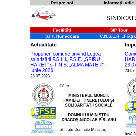
Despre noi
Informații utile
SINDICAT
Facilități
SIP Tour
S.I.P. Hunedoara
C.N.S.L.R. „Frăția
Actualitate
Impo
Propuneri comune privind Legea
Comun
salarizării F.S.L.I., F.S.E. „SPIRU
HARE
HARET” și F.N.S. „ALMA MATER” -
23.0
iunie 2026
23.07
23.07.2026
Către
MINISTERUL MUNCII,
FAMILIEI, TINERETULUI Șl
SOLIDARITĂȚII SOCIALE
DOMNULUI MINISTRU
DRAGOȘ-NICOLAE PÎSLARU
Stimate Domnule Ministru,
învăță