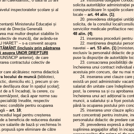
 an calendaristic, o dată la 10 ani
19. instituirea obligației conducer
Județul Hunedo
.2025
NOI ȘI EI
solicita autorităților administrației
19.01.2026
Ședința C.A. al
.2025
Aprobarea planurilor-cadru pentru
elul inspectoratelor școlare și al
corespunzătoare în spațiile școlare 
învățământul liceal cu frecvență zi
16.01.2026
Ședința C.A. al
locale –
art. 44 alin. (1)
;
.2025
Întâlnire cu conducerea M.E.C.
13.01.2026
Ședința C.A. al
20. prevederea obligației unitățil
Informare
12.01.2026
Ședința C.A. al
entanții Ministerului Educației și
solicita, de la consiliul local/consi
.2025
Proiectul de ordin privind aprobarea
orat de Direcția Generală
serviciilor medicale profilactice n
05.01.2026
Ședința C.A. al
planurilor-cadru pentru învățământul
ea mai multor drepturi stabilite în
48 alin. (4)
;
15.12.2025
Ședința C.A. al
liceal cu frecvență zi
 colectiv de muncă), dar avându-se
21. inserarea procedurii pentru de
12.12.2025
Ședință cu direct
.2025
Gradația de merit 2025 - rezultate
PIRU HARET” – s-a convenit asupra
22. menținerea dreptului personal
învățământ din 
inițiale
line)
MÂNT (inclusiv prin păstrarea
navetei –
art. 53 alin. (1)
[ministeru
.2025
Acordarea voucherelor de vacanță în
10.12.2025
Consiliul Lideril
um și asupra UNOR DREPTURI
exclusiv la personalul didactic de p
anul 2025
Hunedoara - Bir
MUNSNCIP anterior), de care
puse la dispoziție de autoritățile loc
.2025
Gradația de merit 2025
Județul Hunedoa
rarea contractului colectiv de
23. consacrarea posibilității de 
.2025
Frecvența depunerii certificatului de
sindicală și pro
încheierea unui contract individua
cazier judiciar și a
08.12.2025
Ședința C.A. al
r care alcătuiesc norma didactică
acestuia prin concurs, dar nu mai 
certificatului/adeverinței de integritate
02.12.2025
Ședința C.A. al
ara locului de muncă
(biblioteci,
24. inserarea unei clauze care permi
comportamentală de către personalul
tic, domiciliu etc.), precum și on-
există un post administrativ vacan
didactic
e desfășura doar în spațiul școlar];
salariat din unitate care îndeplineșt
.2025
Conferința anuală a CAR (IFN) SIP
 de a fi încadrați, la cerere, cu
post, la cererea sa și cu aprobarea c
Hunedoara
ormă/post, dacă apar norme sau
încheierea unui act adițional la con
.2025
Structura anului școlar 2025-2026
ecialități înrudite, respectiv
muncii, a salariului și a fișei postu
.2025
Conferința anuală a CAR (IFN) SIP
runesc condițiile pentru ocuparea
până la ocuparea postului prin con
Hunedoara - convocator
eagă –
art. 18
;
25. inserarea unor clauze aplicabil
.2025
Precizări privind planurile cadru pentru
liceu
cediul legal pentru creșterea
sunt concentrați pentru instruire, i
i de a beneficia de reducerea duratei
personalului didactic de predare ca
.2025
Ședința C.L.D.P.S. Hunedoara
eze salariile de bază și vechimea în
26. prevederea expresă a dreptulu
.2025
Decontul navetei - informare
 propusă spre eliminare de către
suplinirea angajaților aflați în in
.2024
Consiliul Liderilor/Biroul Executiv S.I.P.