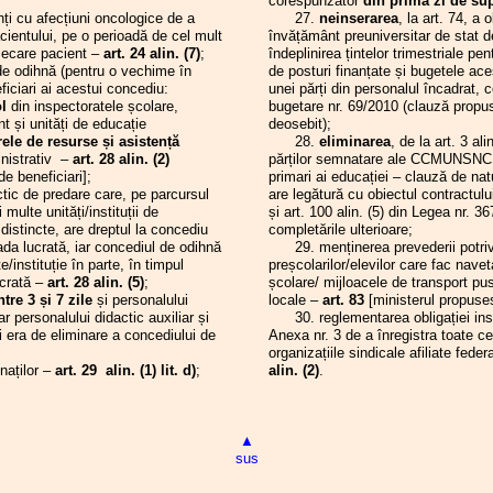
corespunzător
din prima zi de supl
Județul Hunedoara
ți cu afecțiuni oncologice de a
27.
neinserarea
, la art. 74, a o
.2024
Biroul Executiv S.I.P. Județul
Hunedoara
cientului, pe o perioadă de cel mult
învățământ preuniversitar de stat d
fiecare pacient –
art. 24 alin. (7)
;
îndeplinirea țintelor trimestriale pe
.2024
Săptămâna Educației - Concursul de
manuscrise „Magister”
e odihnă (pentru o vechime în
de posturi finanțate și bugetele acest
.2024
Consiliul Liderilor S.I.P. Județul
ficiari ai acestui concediu:
unei părți din personalul încadrat, c
Hunedoara - F.S.E. „Spiru Haret”
l
din inspectoratele școlare,
bugetare nr. 69/2010 (clauză propus
.2024
Ședința cu directorii unităților de
t și unități de educație
deosebit);
învățământ preuniversitar din județul
rele de resurse și asistență
28.
eliminarea
, de la art. 3 al
Hunedoara
inistrativ –
art. 28 alin. (2)
părților semnatare ale CCMUNSNCIP 
.2024
Concursul de manuscrise „Magister” -
de beneficiari];
primari ai educației – clauză de nat
ediția 2024
ic de predare care, pe parcursul
are legătură cu obiectul contractului
.2024
„Diavolul” se ascunde în detalii
multe unități/instituții de
și art. 100 alin. (5) din Legea nr. 3
.2024
Indicele ITUC al respectării drepturilor
istincte, are dreptul la concediu
completările ulterioare;
salariaților și organizațiilor sindicale
ada lucrată, iar concediul de odihnă
29. menținerea prevederii potrivi
.2024
Concursul pentru acordarea gradației
/instituție în parte, în timpul
preșcolarilor/elevilor care fac nav
de merit - sesiunea 2024
ucrată –
art. 28 alin. (5)
;
școlare/ mijloacele de transport puse
.2024
Metodologia privind acordarea gradației
re 3 și 7 zile
și personalului
locale –
art. 83
[ministerul propusese 
de merit - sesiunea 2024
 personalului didactic auxiliar și
30. reglementarea obligației inspect
 era de eliminare a concediului de
Anexa nr. 3 de a înregistra toate ce
organizațiile sindicale afiliate fede
naților –
art. 29 alin. (1) lit. d)
;
alin. (2)
.
▲
sus