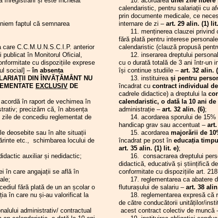
înregistrării și este încheiat
10. acordarea
unei zile libere
21.04.2026
Ședința C.A. al
em sta la masa unor negocieri false,
.2026
Planul de școlarizare 2026-2027 sau
calendaristic, pentru salariații cu 
20.04.2026
Ședința C.A. al
 doar să bifeze o acțiune pe agenda
despre ratările politico-educaționale
prin documente medicale, ce necesi
16.04.2026
Ședința C.A. al
ă a Ministerului.
Mimarea consultării
.2026
Apel pentru completarea chestionarului
liniem faptul că semnarea
internare de zi –
art. 29 alin. (1) lit
02.04.2026
Ședința C.A. al
ce
nu va diminua revolta legitimă a colegilor
.2026
Chestionar Opinia dumneavoastră
11. menținerea clauzei privind c
25.03.2026
Conferința de al
poate substitui responsabilitatea reală pe
contează!
fără plată pentru interese persona
S.I.P. Hunedoar
utoritățile trebuie să o manifeste față de
.2025
Comisia de Dialog Social a județului
a care C.C.M.U.N.S.C.I.P. anterior
calendaristic (clauză propusă pentr
25.03.2026
Consiliul Lideril
Hunedoara
ie.
publicat în Monitorul Oficial,
12. inserarea dreptului personalulu
Hunedoara - Bir
m poziția fermă a celor trei federații din
.2025
Comunicat F.S.E. „SPIRU HARET” și
onformitate cu dispozițiile exprese
cu o durată totală de 3 ani într-un 
Județul Hunedo
F.S.L.I. 04.12.2025
mânt și anume aceea că parlamentarii
gul social] –
în absența
își continue studiile –
art. 32 alin. 
23.03.2026
Ședința C.A. al
.2025
Sindicatele din învățământ pot
ei trebuie să opteze între două variante:
 SALARIAȚII DIN ÎNVĂȚĂMÂNT NU
13. instituirea
și pentru person
16.03.2026
Ședința C.A. al
declanșa greva generală în condiții
uze inițierea acestui pseudo-proiect al legii
GLEMENTATE
EXCLUSIV
DE
încadrat cu
contract individual 
legale ... și alte răspunsuri la probleme
13.03.2026
Conferința de a
zării sau să promoveze o lege sănătoasă, în
cadrele didactice) a dreptului la
con
de actualitate
Hunedoara Conv
alariații din învățământ să fie poziționați
 acordă în raport de vechimea în
calendaristic, o dată la 10 ani de
.2025
Scrisoare deschisă
09.03.2026
Ședința C.A. al
rm importanței muncii depuse, așa cum a
strativ; precizăm că, în absența
administrație –
art. 32 alin. (6)
;
.2025
Comunicat F.S.E.
04.03.2026
Ședința C.A. al
roiectul lucrat la Ministerul Muncii împreună
ile de concediu reglementat de
14. acordarea sporului de 15%
.2025
Punct de vedere al Federației
25.02.2026
Ne-am întors în
rezentanții Băncii Mondiale în anul 2024.
handicap grav sau accentuat –
art.
Sindicatelor din Educație „Spiru Haret”
24.02.2026
Ședința C.A. al
ția cere respect!
e deosebite sau în alte situații
15. acordarea
majorării de 1
.2025
Săptămâna Educației 2025 - Concursul
17.02.2026
Consiliul Lideril
părinte etc., schimbarea locului de
încadrat pe post în
educația timpu
de manuscrise „Magister”
Hunedoara - Bir
EȘEDINTE,
art. 35 alin. (1) lit. e)
;
.2025
Acțiunile de protest vor continua!
Județul Hunedo
ȘEDINTE, PREȘEDINTE,
actic auxiliar și nedidactic;
16. consacrarea dreptului personal
.2025
APEL PRIVIND BOICOTAREA
16.02.2026
Ședința C.A. al
on HANCESCU Marius Ovidiu
didactică, educativă și științifică de
ÎNCEPERII CURSURILOR ANULUI
02.02.2026
Ședința C.A. al
TOR Anton HADĂR
n care angajații se află în
conformitate cu dispozițiile art. 2
ȘCOLAR 2025-2026 în data de 8
28.01.2026
Ședința C.A. al
septembrie 2025
ale;
17. reglementarea ca abatere disci
ie 2026
27.01.2026
Colegiul Liderilo
.2025
Invitație și discuții la Cotroceni
ediul fără plată de un an școlar o
fluturașului de salariu –
art. 38 alin
26.01.2026
Ședința C.A. al
ția în care nu și-au valorificat la
18. reglementarea expresă că repr
.2025
Domnule Președinte, nu fiți părtaș la
23.01.2026
Ședința C.A. al
distrugerea învățământului românesc!
de către conducătorii unităților/inst
23.01.2026
Canalul de Yo
.2025
Noul Contract colectiv de muncă... și o
nalului administrativ/ contractual
acest contract colectiv de muncă 
Addenda lămuritoare
21.01.2026
Ședința Biroului