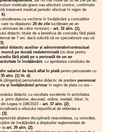
 plătite/săptămână
, dar nu mai multe de 30 de zile pe an
 I.S.J. Hunedoara
afecțiuni medicale grave sau afecțiuni cronice, confirmate
 I.S.J. Hunedoara
11.06.2026
tă tratament medical periodic efectuat în regim de
 I.S.J. Hunedoara
Comisia Paritară de la nivelul
. k)
;
 I.S.J. Hunedoara
I.S.J. Hunedoara
onsiderarea ca vechime în învățământ a concediilor
egeri C.A.R. (IFN)
le care nu depășesc
20 de zile
lucrătoare pe an
a - 2026
10.06.2026
u eliminare de către minister) –
art. 32 alin. (1)
;
or S.I.P. Județul
Consiliul de administrație al
i didactic titular de a beneficia de concediu fără plată
oul Executiv S.I.P.
I.S.J. Hunedoara
interval de 7 ani, dacă solicită să se specializeze sau să
ara
(3)
;
 I.S.J. Hunedoara
08.06.2026
alul didactic auxiliar și administrativ/contractual
 I.S.J. Hunedoara
Consiliul de administrație al
de muncă pe durată nedeterminată
(nu doar pentru
legeri a CAR (IFN) SIP
I.S.J. Hunedoara
cediu fără plată pe o perioadă de un an
ocator
 activitate în învățământ
, cu aprobarea consiliului de
 I.S.J. Hunedoara
27.05.2026
 I.S.J. Hunedoara
Consiliul Liderilor S.I.P.
din salariul de bază aflat în plată
pentru persoanele cu
 stradă!
Județul Hunedoara - Biroul
 35 alin. (1) lit. d)
;
 I.S.J. Hunedoara
Executiv S.I.P. Județul
0%
(dirigenția) personalului didactic de predare
pensionat
or S.I.P. Județul
Hunedoara
rie și învățământul primar
în regim de plata cu ora –
oul Executiv S.I.P.
ara
25.05.2026
ului didactic cu rezultate excelente în activitatea
 I.S.J. Hunedoara
Comisia Paritară de la nivelul
 a primi diplome, decorații, ordine, medalii, titluri, în
 I.S.J. Hunedoara
I.S.J. Hunedoara
18 din Legea nr.198/2023 –
art. 37 alin. (2)
;
 I.S.J. Hunedoara
plinară a refuzului nejustificat de eliberare a
r F.S.E. „Spiru Haret”
21.05.2026
. (3)
;
 I.S.J. Hunedoara
Comisia de Dialog Social de
ezintă abatere disciplinară neacordarea, cu vinovăție,
 I.S.J. Hunedoara
la nivelul Instituției
ituțiilor de învățământ a drepturilor reglementate de
uTube CNSLR-FRĂȚIA!
Prefectului Județul
– la
art. 39 alin. (2)
;
 Executiv al S.I.P.
Hunedoara