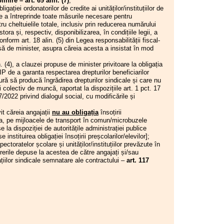
inire – art. 69 alin. (7)
;
Consiliul de administrație al
bligației ordonatorilor de credite ai unităților/instituțiilor de
I.S.J. Hunedoara
e a întreprinde toate măsurile necesare pentru
ntru cheltuielile totale, inclusiv prin reducerea numărului
22.04.2026
ora și, respectiv, disponibilizarea, în condițiile legii, a
Consiliul de administrație al
onform art. 18 alin. (5) din Legea responsabilității fiscal-
I.S.J. Hunedoara
ă de minister, asupra căreia acesta a insistat în mod
21.04.2026
in. (4), a clauzei propuse de minister privitoare la obligația
Consiliul de administrație al
de a garanta respectarea drepturilor beneficiarilor
I.S.J. Hunedoara
ură să producă îngrădirea drepturilor sindicale și care nu
 colectiv de muncă, raportat la dispozițiile art. 1 pct. 17
20.04.2026
67/2022 privind dialogul social, cu modificările și
Consiliul de administrație al
I.S.J. Hunedoara
t căreia angajații
nu au obligația
însoțirii
eta, pe mijloacele de transport în comun/microbuzele
16.04.2026
 la dispoziției de autoritățile administrației publice
Consiliul de administrație al
instituirea obligației însoțirii preșcolarilor/elevilor];
I.S.J. Hunedoara
oratelor școlare și unităților/instituțiilor prevăzute în
rerile depuse la acestea de către angajați și/sau
02.04.2026
rațiilor sindicale semnatare ale contractului –
art. 117
Consiliul de administrație al
I.S.J. Hunedoara
25.03.2026
Conferința de alegeri a CAR
(IFN) SIP Hunedoara
25.03.2026