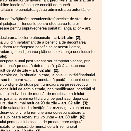
ilor unităților de învățământ preuniversitar de stat de a
ara
 publice locale să asigure condiții de muncă
 I.S.J. Hunedoara
21.05.2026
aflate în proprietatea și/sau administrarea autorităților
 I.S.J. Hunedoara
Comisia Paritară de la nivelul
 I.S.J. Hunedoara
I.S.J. Hunedoara
or de învățământ preuniversitar/speciale de stat de a
 I.S.J. Hunedoara
liul județean, fondurile pentru efectuarea tuturor
19.05.2026
ecesare pentru supravegherea sănătății angajaților –
art.
 I.S.J. Hunedoara
Consiliul de administrație al
 I.S.J. Hunedoara
I.S.J. Hunedoara
clararea bolilor profesionale –
art. 51 alin. (2)
;
orii unităților de
ului din învățământ de a beneficia de decontarea
județul Hunedoara (on
14.05.2026
l dorea restrângerea beneficiarilor acestui drept,
Consiliul de administrație al
or S.I.P. Județul
redare și condiționarea plății de inexistența unei locuințe
oul Executiv S.I.P.
I.S.J. Hunedoara
ale];
ra - Informare
ocupare a unui post vacant sau temporar vacant, prin
fesională
05.05.2026
l de muncă pe durată determinată, până la ocuparea
 I.S.J. Hunedoara
Consiliul de administrație al
mult de 90 de zile –
art. 62 alin. (2)
;
 I.S.J. Hunedoara
I.S.J. Hunedoara
te ca, în situația în care, la nivelul unității/instituției
t sau temporar vacant, acesta să poată fi ocupat și de un
29.04.2026
e condițiile de studii pentru încadrarea pe respectivul
Consiliul Liderilor S.I.P.
onsiliului de administrație, prin modificarea încadrării și
Județul Hunedoara - Biroul
tractul individual de muncă, de modificare a felului
Executiv S.I.P. Județul
lui, până la revenirea titularului pe post sau, după caz,
Hunedoara
curs, dar nu mai mult de 90 de zile –
art. 62 alin. (3)
;
e salariaților din învățământ rezerviști voluntari care
29.04.2026
nclusiv cu privire la remunerarea corespunzătoare a
Conferința de alegeri a U.J.
re suplinește rezervistul voluntar –
art. 69 alin. (6)
;
C.N.S.L.R. Frăția Hunedoara
i personalului didactic de predare care asigură
capacitate temporară de muncă de a fi remunerat
29.04.2026