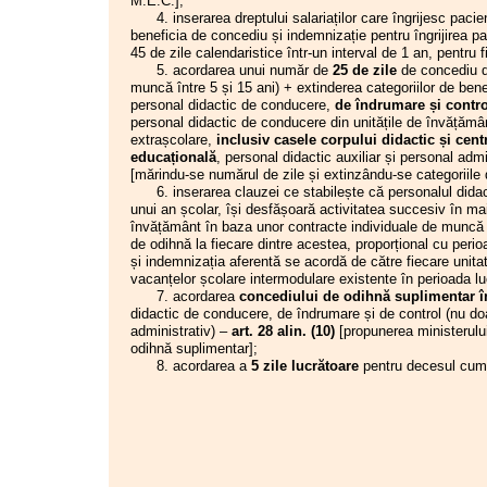
M.E.C.];
06.02.2025
Noutăți pe site
privind:
4. inserarea dreptului salariaților care îngrijesc pacien
07.11
22.01.2025
Reducerea normei didactice de
-
reglementarea indemnizației de hrană si a
beneficia de concediu și indemnizație pentru îngrijirea pa
predare-învățare-evaluare cu 2 ore
voucherelor de vacanță
pentru personalul plătit
45 de zile calendaristice într-un interval de 1 an, pentru 
07.10
săptămânal
din fonduri publice,
fără plafonarea la un anumit
5. acordarea unui număr de
25 de zile
de concediu d
17.01.2025
Oferta SIP TOUR Excursie în Moldova
cuantum al salariului de bază net;
20.09
muncă între 5 și 15 ani) + extinderea categoriilor de bene
30.12.2024
Comunicat comun
- reglementarea indemnizației pentru
personal didactic de conducere,
de îndrumare și contro
12.12.2024
Ședința cu directorii unităților de
deținerea titlului științific de doctor
, după cum
02.09
personal didactic de conducere din unitățile de învățămân
învățământ preuniversitar din județul
urmează:
extrașcolare,
inclusiv casele corpului didactic și cent
Hunedoara
„
Art. NOU (1) Personalul care deține titlul
educațională
, personal didactic auxiliar și personal adm
18.11.2024
Profilul și standardele profesionale ale
științific de doctor beneficiază de o
09.07
[mărindu-se numărul de zile și extinzându-se categoriile 
cadrului didactic din învățământul
indemnizație pentru titlul științific de doctor
preuniversitar, pe etape de carieră și
6. inserarea clauzei ce stabilește că personalul didact
17.06
în cuantum de 25% din valoarea de referință,
pe niveluri de învățământ
unui an școlar, își desfășoară activitatea succesiv în mai 
care se acordă lunar numai dacă își
12.06
08.11.2024
Noutăți pe site
învățământ în baza unor contracte individuale de muncă d
desfășoară activitatea în domeniul pentru care
07.10.2024
„Săptămâna educației” - Salonul
de odihnă la fiecare dintre acestea, proporțional cu perio
08.05
deține titlul și dacă are prevăzute în fisa
„ProfArt - Eleganța culorii”
și indemnizația aferentă se acordă de către fiecare unitate
postului un set de atribuții obiective și
vacanțelor școlare intermodulare existente în perioada l
24.04
cuantificabile care să permită verificarea
7. acordarea
concediului de odihnă suplimentar înt
lunară a modului în care activitatea acestuia
didactic de conducere, de îndrumare și de control (nu doar
este valorificată în mod suplimentar.
administrativ) –
art. 28 alin. (10)
[propunerea ministerului
Cuantumul salarial al acestei indemnizații nu
odihnă suplimentar];
se ia în calcul la determinarea limitei
8. acordarea a
5 zile lucrătoare
pentru decesul cum
sporurilor, primelor, premiilor și
indemnizațiilor prevăzute la art. 21 alin. (2).
(2) În situația cumulului de funcții,
indemnizația prevăzută la alin. (1) se acordă,
la cerere, numai de către angajatorul unde
beneficiarul are funcția de bază declarată.
”