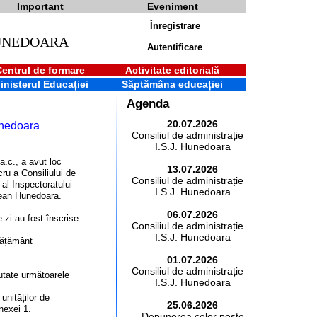
Important
Eveniment
Înregistrare
HUNEDOARA
Autentificare
Centrul de formare
Activitate editorială
inisterul Educației
Săptămâna educației
Agenda
20.07.2026
unedoara
Consiliul de administrație al
I.S.J. Hunedoara
 a.c., a avut loc
13.07.2026
cru a Consiliului de
Consiliul de administrație al
 al Inspectoratului
I.S.J. Hunedoara
ean Hunedoara.
06.07.2026
 zi au fost înscrise
Consiliul de administrație al
I.S.J. Hunedoara
nvățământ
01.07.2026
Consiliul de administrație al
cutate următoarele
I.S.J. Hunedoara
 unităților de
25.06.2026
nexei 1.
Depunerea celor peste