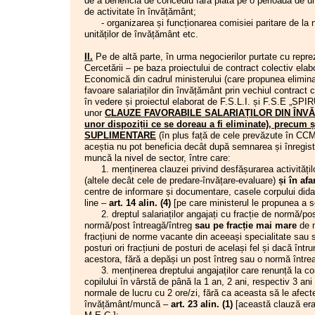
de a beneficia de concediu fără plată pe o perioadă de un
preuniversitar și formele de protest
pentru o funcție din sectorul bugetar, calculată
25.06
de activitate în învățământ;
propuse pentru perioada următoare
conform prezentei legi pentru un program de lucru
23.06
- organizarea și funcționarea comisiei paritare de la niv
09.07.2025
Noul C.C.M.U.N.S.N.C.I.P.
de 8 ore zilnic, este mai mică decât valoarea
unităților de învățământ etc.
04.07.2025
"Protestați, că-i dreptul vostru!”
salariului de bază minim brut pe țară garantat în
19.06
Informare
plată, atunci persoana care ocupă funcția
II.
Pe de altă parte, în urma negocierilor purtate cu reprez
30.06.2025
Programul de guvernare 2025-2028...
respectivă beneficiază de plata unei sume egale
17.06
Cercetării – pe baza proiectului de contract colectiv elab
și nevoia de vidanjare
cu salariul de bază minim brut pe țară garantat în
Economică din cadrul ministerului (care propunea eliminar
24.06.2025
Ipocrizie, habarnism politic, societate
plată. În cazul în care programul normal de munci
favoare salariaților din învățământ prin vechiul contract
credulă... sau despre urâta educație
30.05
pentru este,??????
potrivit legii, mai mic de 8
în vedere și proiectul elaborat de F.S.L.I. și F.S.E „S
16.06.2025
REÎNCEP PROTESTELE ÎN
ore zilnic, persoana care ocupă funcția respectivă
unor
CLAUZE FAVORABILE SALARIAȚILOR DIN ÎNVĂȚĂ
SISTEMUL DE ÎNVĂȚĂMÂNT!
07.05
beneficiază de plata unei sume calculate prin
unor dispoziții ce se doreau a fi eliminate), prec
30.05.2025
Educația este o investiție, nu o
raportarea salariului de bază minim brut pe țară la
SUPLIMENTARE
(în plus față de cele prevăzute în CC
cheltuială!
28.04
numărul mediu de ore lunar potrivit programului
aceștia nu pot beneficia decât după semnarea și înregist
29.05.2025
Raportul O.C.D.E. „Educație și
14.04
legal de lucru aprobat.”
competențe în România” - 2025
muncă la nivel de sector, între care:
1. menținerea clauzei privind desfășurarea activitățilo
23.05.2025
Metodologia-cadru privind tipul
3.
Articolul 14 se modifică și va avea
programelor pentru dezvoltare în
(altele decât cele de predare-învățare-evaluare)
și în af
următorul cuprins:
cariera didactică
centre de informare și documentare, casele corpului didac
„
Art. 14.
Personalul care exercită activitatea
07.05.2025
Oferta SIP TOUR: Circuit „Castelele
line –
art. 14 alin. (4)
[pe care ministerul le propunea a s
02.04
de control financiar preventiv, pe perioada de
Bavariei”
2. dreptul salariaților angajați cu fracție de normă/post
exercitare a acesteia, beneficiază de un spor la
30.04.2025
1 Mai - Ziua Internațională a Muncii
normă/post întreagă/întreg
sau pe fracție mai mare
de n
12.03
salariul de bază, solda de funcție/salariul de
10.04.2025
Cardurile pentru prima de carieră
fracțiuni de norme vacante din aceeași specialitate sau sp
28.02
funcție de 10%.
Acest spor nu se ia în calcul la
didactică sau profesională Procedură
posturi ori fracțiuni de posturi de același fel și dacă înt
pentru înlocuirea lor
determinarea limitei sporurilor, primelor,
acestora, fără a depăși un post întreg sau o normă într
06.02
18.03.2025
Deducerea contravalorii abonamentelor
premiilor și indemnizațiilor prevăzute la art 21
3. menținerea dreptului angajaților care renunță la con
pentru facilități sportive
alin. (2).”
copilului în vârstă de până la 1 an, 2 ani, respectiv 3 an
05.02
05.03.2025
Dezbaterea publică privind proiectele
normale de lucru cu 2 ore/zi, fără ca aceasta să le afect
08.01
planurilor-cadru pentru învățământul
4.
La Capitolul IV — Alte drepturi salariale
învățământ/muncă –
art. 23 alin. (1)
[această clauză era
11.12
liceal
—
este necesară introducerea de noi articole