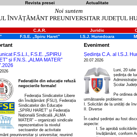
Revista presei
Actualitate
Noi suntem
UL ÎNVĂȚĂMÂNT PREUNIVERSITAR JUDEȚUL 
C.A.R.
Juridic
”
F.S.E. „Spiru Haret”
I.S.J. Hunedoara
M
rtant
Eveniment
icat F.S.L.I., F.S.E. „SPIRU
Ședința C.A. al I.S.J. H
T” și F.N.S. „ALMA MATER”
20.07.2026
7.2026
Luni, 20 iulie
.2026
ședința de lu
Administrație
Federațiile din educație refuză
Școlar Județ
negocierile formale!
Pe ordinea de
Federația Sindicatelor Libere
următoarele probleme:
din Învățământ (FSLI), Federația
I. Solicitări de la unități de î
Sindicatelor din Educație
II. Diverse
„SPIRU HARET” și Federația
Națională Sindicală „ALMA
În cadrul ședinței au fost dis
MATER” – organizații sindicale
aspecte:
reprezentative la nivelul
I. Se aprobă solicitările
sectoarelor de activitate
învățământ, conform A
mânt preuniversitar și universitar, reunind