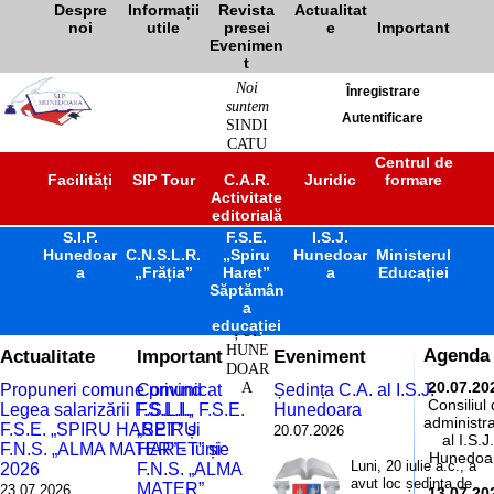
Despre
Informații
Revista
Actualitat
noi
utile
presei
e
Important
Evenimen
t
Noi
Înregistrare
suntem
Autentificare
SINDI
CATU
L
Centrul de
Facilități
SIP Tour
C.A.R.
Juridic
formare
ÎNVĂ
Activitate
ȚĂM
editorială
ÂNT
S.I.P.
F.S.E.
PREU
I.S.J.
Hunedoar
C.N.S.L.R.
„Spiru
Hunedoar
Ministerul
NIVE
a
„Frăția”
Haret”
a
Educației
RSITA
Săptămân
R
a
JUDE
educației
ȚUL
HUNE
Actualitate
Important
Eveniment
Agenda
DOAR
A
20.07.20
Propuneri comune privind
Comunicat
Ședința C.A. al I.S.J.
Consiliul
Legea salarizării F.S.L.I.,
F.S.L.I., F.S.E.
Hunedoara
administra
F.S.E. „SPIRU HARET” și
„SPIRU
20.07.2026
al I.S.J.
F.N.S. „ALMA MATER” - iunie
HARET” și
Hunedoa
Luni, 20 iulie a.c., a
2026
F.N.S. „ALMA
avut loc ședința de
MATER”
23.07.2026
13.07.20