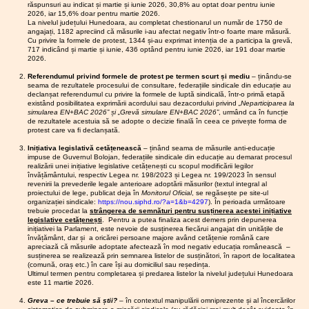
conjuncturale sau
suntem)
ri
răspunsuri au indicat și martie și iunie 2026, 30,8% au optat doar pentru iunie
Hunedoa
să asigure promovarea personalului
al I.S.J.
UNIȚI
ajustări minimale
2026, iar 15,6% doar pentru martie 2026.
11.03.2026
Despre
ra
în funcții, grade și trepte
suntem
Hunedoa
care nu răspund în
La nivelul județului Hunedoara, au completat chestionarul un număr de 1750 de
adevărat
05.06.2026
5 iunie -
puternici
profesionale și avansarea în
angajați, 1182 apreciind că măsurile i-au afectat negativ într-o foarte mare măsură.
mod real
a
Ziua
!!!
Cu privire la formele de protest, 1344 și-au exprimat intenția de a participa la grevă,
gradații, în condițiile legii,
astfel
17.06.20
irespons
problemelor
Național
...dar
717 indicând și martie și iunie, 436 optând pentru iunie 2026, iar 191 doar martie
încât să se încadreze în sumele
abilitate
Miting ș
semnalate. În
ă a
având în
2026.
aprobate cu această destinație în
10.03.2026
Simulăril
marș d
contextul în care
Educație
vedere
e la
bugetul propriu
”.
protest
i
Referendumul privind formele de protest pe termen scurt și mediu
– ținându-se
Guvernul și
rezultate
examen
Motivare
: salariile de bază sunt
seama de rezultatele procesului de consultare, federațiile sindicale din educație au
Bucureșt
le, nu
28.05.2026
Informar
ministrul Muncii
ele
declanșat referendumul cu privire la formele de luptă sindicală, într-o primă etapă
stabilite prin lege, conform
suntem!
e
Piața
ne-au transmis
național
existând posibilitatea exprimării acordului sau dezacordului privind
„Neparticiparea la
sindicală
dispozițiilor art. 7 lit. o) din proiect;
29.04.2026
Referen
Victoriei
deja, sec și cinic,
simularea EN+BAC 2026” și „Grevă simulare EN+BAC 2026”
, urmând ca în funcție
e vor fi
- mai
dum...
în consecință, angajatorul
Piața Pala
că
„mai mult de
de rezultatele acestuia să se adopte o decizie finală în ceea ce privește forma de
serios
2026
(ordonatorul de credite) nu poate
20.04.2026
Electro-
protest care va fi declanșată.
Parlamen
perturbat
atât nu se poate”
,
Consiliul
logica
stabili
un salariu de bază la un
e!
ui
participarea
Liderilor
Inițiativa legislativă cetățenească
– ținând seama de măsurile anti-educație
unui
nivel inferior celui prevăzut de lege
06.03.2026
NU
noastră la
S.I.P.
impuse de Guvernul Bolojan, federațiile sindicale din educație au demarat procesul
așa-
pentru a se încadra în sumele
PARTICI
11.06.20
Județul
întâlnirea de astăzi
realizării unei inițiative legislative cetățenești cu scopul modificării legilor
numit
PĂM LA
aprobate în buget cu această
Hunedoa
Consiliul
învățământului, respectiv Legea nr. 198/2023 și Legea nr. 199/2023 în sensul
ar fi complet
ministru
SIMULĂ
revenirii la prevederile legale anterioare adoptării măsurilor (textul integral al
ra
destinație; în plus, în sistemul de
administra
inutilă,
servind
al
RI
proiectului de lege, publicat deja în
Monitorul Oficial
, se regăsește pe site-ul
învățământ preuniversitar,
25.05.2026
Comisia
al I.S.J.
educație
strict intereselor
organizației sindicale:
https://nou.siphd.ro/?a=1&b=4297
). În perioada următoare
25.02.2026
Convoca
paritară
cuantumul sporurilor este stabilit
i
Hunedoa
de imagine
trebuie procedat la
strângerea de semnături pentru susținerea acestei inițiative
tor
de la
prin lege sau prin acte
09.03.2026
Frica nu
legislative cetățenești
. Pentru a putea finaliza acest demers prin depunerea
publică ale
Conferin
nivelul
trebuie
administrative cu caracter normativ
inițiativei la Parlament, este nevoie de susținerea fiecărui angajat din unitățile de
11.06.20
guvernanților.
ța de
I.S.J.
învățământ, dar și a oricărei persoane majore având cetățenie română care
să
emise în baza legii. În condițiile în
Comisi
alegeri a
Atragem atenția că
Hunedoa
apreciază că măsurile adoptate afectează în mod negativ educația românească –
dicteze
care, în sistemul de învățământ,
CAR
Paritară 
actualul proiect de
ra
susținerea se realizează prin semnarea listelor de susținători, în raport de localitatea
la
(IFN)
drepturile salariale nu sunt supuse
la nivelu
lege
încalcă
(comună, oraș etc.) în care își au domiciliul sau reședința.
19.05.2026
Ședința
catedră:
SIP
negocierii și aprecierii ordonatorului
Ultimul termen pentru completarea și predarea listelor la nivelul județului Hunedoara
I.S.J.
C.A. al
flagrant
tocmai
Abuzuril
Hunedoa
este 11 martie 2026.
de credite, este incorectă instituirea
I.S.J.
Hunedoa
e unor
actele normative
ra
Hunedoa
obligației din teza finală a alin. (7).
directori
adoptate de
Greva – ce trebuie să știi?
– în contextul manipulării omniprezente și al încercărilor
10.02.2026
Inițiativă
ra
și
10.06.20