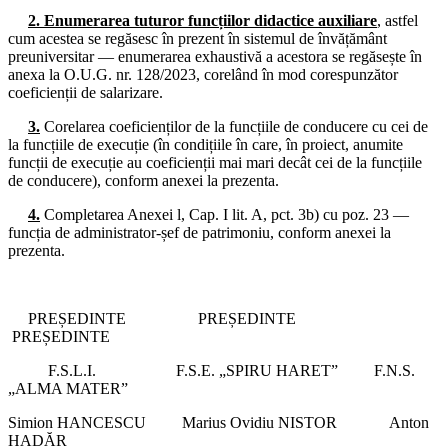
Consiliul de administrație al I.S.J. Hunedoara
2.
Enumerarea tuturor funcțiilor didactice auxiliare
, astfel
cum acestea se regăsesc în prezent în sistemul de învățământ
26.06.2024
preuniversitar — enumerarea exhaustivă a acestora se regăsește în
Consiliul de administrație al I.S.J. Hunedoara
anexa la O.U.G. nr. 128/2023, corelând în mod corespunzător
coeficienții de salarizare.
17.06.2024
Consiliul de administrație al I.S.J. Hunedoara
3.
Corelarea coeficienților de la funcțiile de conducere cu cei de
la funcțiile de execuție (în condițiile în care, în proiect, anumite
14.06.2024
funcții de execuție au coeficienții mai mari decât cei de la funcțiile
Consiliul de administrație al I.S.J. Hunedoara
de conducere), conform anexei la prezenta.
12.06.2024
4.
Completarea Anexei l, Cap. I lit. A, pct. 3b) cu poz. 23 —
Consiliul Liderilor și Biroul Executiv S.I.P. Județul Hunedoara
funcția de administrator-șef de patrimoniu, conform anexei la
prezenta.
10.06.2024
Consiliul de administrație al I.S.J. Hunedoara
03.06.2024
PREȘEDINTE PREȘEDINTE
Consiliul de administrație al I.S.J. Hunedoara
PREȘEDINTE
29.05.2024
F.S.L.I. F.S.E. „SPIRU HARET” F.N.S.
Biroul Executiv S.I.P. Județul Hunedoara
„ALMA MATER”
27.05.2024
Simion HANCESCU Marius Ovidiu NISTOR Anton
Consiliul de administrație al I.S.J. Hunedoara
HADĂR