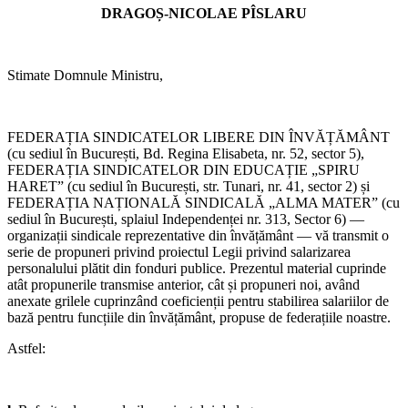
DRAGOȘ-NICOLAE PÎSLARU
21.05.2026
Comisia Paritară de la nivelul I.S.J. Hunedoara
19.05.2026
Stimate Domnule Ministru,
Consiliul de administrație al I.S.J. Hunedoara
14.05.2026
Consiliul de administrație al I.S.J. Hunedoara
FEDERAȚIA SINDICATELOR LIBERE DIN ÎNVĂȚĂMÂNT
(cu sediul în București, Bd. Regina Elisabeta, nr. 52, sector 5),
05.05.2026
FEDERAȚIA SINDICATELOR DIN EDUCAȚIE „SPIRU
Consiliul de administrație al I.S.J. Hunedoara
HARET” (cu sediul în București, str. Tunari, nr. 41, sector 2) și
FEDERAȚIA NAȚIONALĂ SINDICALĂ „ALMA MATER” (cu
29.04.2026
sediul în București, splaiul Independenței nr. 313, Sector 6) —
Consiliul Liderilor S.I.P. Județul Hunedoara - Biroul Executiv S.I.P.
organizații sindicale reprezentative din învățământ — vă transmit o
Județul Hunedoara
serie de propuneri privind proiectul Legii privind salarizarea
personalului plătit din fonduri publice. Prezentul material cuprinde
29.04.2026
atât propunerile transmise anterior, cât și propuneri noi, având
Conferința de alegeri a U.J. C.N.S.L.R. Frăția Hunedoara
anexate grilele cuprinzând coeficienții pentru stabilirea salariilor de
bază pentru funcțiile din învățământ, propuse de federațiile noastre.
29.04.2026
Consiliul de administrație al I.S.J. Hunedoara
Astfel:
22.04.2026
Consiliul de administrație al I.S.J. Hunedoara