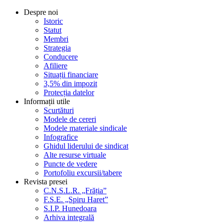
Despre noi
Istoric
Statut
Membri
Strategia
Conducere
Afiliere
Situații financiare
3,5% din impozit
Protecția datelor
Informații utile
Scurtături
Modele de cereri
Modele materiale sindicale
Infografice
Ghidul liderului de sindicat
Alte resurse virtuale
Puncte de vedere
Portofoliu excursii/tabere
Revista presei
C.N.S.L.R. „Frăția”
F.S.E. „Spiru Haret”
S.I.P. Hunedoara
Arhiva integrală