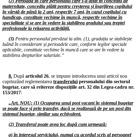
(2) Perioada în care personalul care s-a aflat în concediu de
Pichetări ale sediilor M.E.C., și partidelor politice
maternitate, concediu plătit pentru creșterea și îngrijirea copilului
în vârstă de până la 2 ani, respectiv 7 ani, în cazul copilului cu
30-31.07.2025
handicap, constituie vechime în muncă, respectiv vechime în
Pichetări ale sediilor M.E.C. și partidelor politice
specialitate și se are în vedere la stabilirea gradului sau treptei
profesionale la reluarea activității.
28.07.2025
Consiliul de administrație al I.S.J. Hunedoara
(3)
Pentru personalul prevăzut la alin. (1), gradația se stabilește
luând în considerare și perioadele care, conform legilor speciale
28.07.2025
aplicabile, constituie vechime în muncă care se are în vedere la
Comisia Paritară de la nivelul I.S.J. Hunedoara
stabilirea drepturilor salariale.”
23.07.2025
Consiliul de administrație al I.S.J. Hunedoara
8.
După
articolul 26
, se impune introducerea unui articol nou
cuprinzând reglementarea
transferului
personalului din sectorul
16.07.2025
bugetar, care să reitereze dispozițiile art. 32 din Legea-cadru nr.
Consiliul Liderilor S.I.P. Județul Hunedoara
153/2017
:
16.07.2025
„Art. NOU: (1) Ocuparea unui post vacant în sistemul bugetar
Consiliul de administrație al I.S.J. Hunedoara
se poate face și prin transfer, dacă se realizează de pe un post din
sistemul bugetar, similar sau echivalent.
11.07.2025
Comisia de dialog social de la nivelul Instituției Prefectului Județul
(2) Transferul poate avea loc după cum urmează:
Hunedoara - discuție informală
a) în interesul serviciului, numai cu acordul scris al persoanei