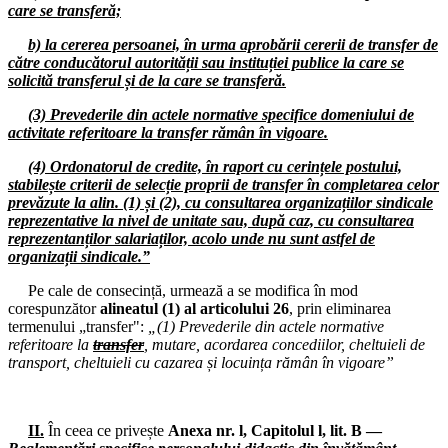
09.07.2025
care se transferă;
Consiliul de administrație al I.S.J. Hunedoara
b) la cererea persoanei, în urma aprobării cererii de transfer de
04.07.2025
către conducătorul autorității sau instituției publice la care se
Consiliul Liderilor și Biroul Executiv F.S.E. „Spiru Haret”
solicită transferul și de la care se transferă.
02.07.2025
(3) Prevederile din actele normative specifice domeniului de
Comisia de Dialog Social de la nivelul Instituției Prefectului Județul
activitate referitoare la transfer rămân în vigoare.
Hunedoara
(4) Ordonatorul de credite, în raport cu cerințele postului,
24.06.2025
stabilește criterii de selecție proprii de transfer în completarea celor
Consiliul de administrație al I.S.J. Hunedoara
prevăzute la alin. (1) și (2), cu consultarea organizațiilor sindicale
reprezentative la nivel de unitate sau, după caz, cu consultarea
16.06.2025
reprezentanților salariaților, acolo unde nu sunt astfel de
Consiliul Liderilor S.I.P. Județul Hunedoara
organizații sindicale.”
12.06.2025
Pe cale de consecință, urmează a se modifica în mod
Consiliul de administrație al I.S.J. Hunedoara
corespunzător
alineatul (1) al articolului 26
, prin eliminarea
termenului „transfer":
„(1) Prevederile din actele normative
10.06.2025
referitoare la
transfer
, mutare, acordarea concediilor, cheltuieli de
Consiliul de administrație al I.S.J. Hunedoara
transport, cheltuieli cu cazarea și locuința rămân în vigoare”
04.06.2025
Consiliul Liderilor S.I.P. Județul Hunedoara
II.
În ceea ce privește
Anexa nr. l, Capitolul l, lit. B —