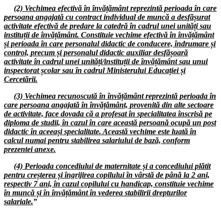
(2) Vechimea efectivă în învățământ reprezintă perioada în care
26.09.2024
persoana angajată cu contract individual de muncă a desfășurat
Ședința cu directorii unităților de învățământ preuniversitar din județul
activitate efectivă de predare la catedră în cadrul unei unități sau
Hunedoara
instituții de învățământ. Constituie vechime efectivă în învățământ
și perioada în care personalul didactic de conducere, îndrumare și
23.09.2024
control, precum și personalul didactic auxiliar desfășoară
Consiliul de administrație al I.S.J. Hunedoara
activitate în cadrul unei unități/instituții de învățământ sau unui
inspectorat școlar sau în cadrul Ministerului Educației și
18.09.2024
Cercetării.
Ședința comună a Consiliilor Liderilor F.S.E. „Spiru Haret” - S.I.P.
Județul Hunedoara
(3) Vechimea recunoscută în învățământ reprezintă perioada în
care persoana angajată în învățământ, provenită din alte sectoare
17.09.2024
de activitate, face dovada că a profesat în specialitatea înscrisă pe
Consiliul de administrație al I.S.J. Hunedoara
diploma de studii, în cazul în care această persoană ocupă un post
didactic în aceeași specialitate. Această vechime este luată în
09.09.2024
calcul numai pentru stabilirea salariului de bază, conform
Consiliul de administrație al I.S.J. Hunedoara
prezentei anexe.
03.09.2024
(4) Perioada concediului de maternitate și a concediului plătit
Consiliul de administrație al I.S.J. Hunedoara
pentru creșterea și îngrijirea copilului în vârstă de până la 2 ani,
respectiv 7 ani, în cazul copilului cu handicap, constituie vechime
02.09.2024
în muncă și în învățământ în vederea stabilirii drepturilor
Ședința cu directorii unităților de învățământ preuniversitar din județul
salariale.
”
Hunedoara