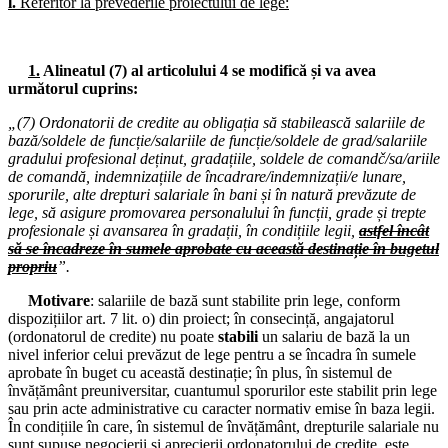
l.
Referitor la prevederile proiectului de lege:
21.04.2026
Consiliul de administrație al I.S.J. Hunedoara
1.
Alineatul (7) al articolului 4 se modifică și va avea
20.04.2026
următorul cuprins:
Consiliul de administrație al I.S.J. Hunedoara
„(7) Ordonatorii de credite au obligația să stabilească salariile de
16.04.2026
bază/soldele de funcție/salariile de funcție/soldele de grad/salariile
Consiliul de administrație al I.S.J. Hunedoara
gradului profesional deținut, gradațiile, soldele de comandč/sa/ariile
de comandă, indemnizațiile de încadrare/indemnizații/e lunare,
02.04.2026
sporurile, alte drepturi salariale în bani și în natură prevăzute de
Consiliul de administrație al I.S.J. Hunedoara
lege, să asigure promovarea personalului în funcții, grade și trepte
profesionale și avansarea în gradații, în condițiile legii,
astfel încât
25.03.2026
să se încadreze în sumele aprobate cu această destinație în bugetul
Conferința de alegeri a CAR (IFN) SIP Hunedoara
propriu
”.
25.03.2026
Motivare
: salariile de bază sunt stabilite prin lege, conform
Consiliul Liderilor S.I.P. Județul Hunedoara - Biroul Executiv S.I.P.
dispozițiilor art. 7 lit. o) din proiect; în consecință, angajatorul
Județul Hunedoara
(ordonatorul de credite) nu poate
stabili
un salariu de bază la un
nivel inferior celui prevăzut de lege pentru a se încadra în sumele
23.03.2026
aprobate în buget cu această destinație; în plus, în sistemul de
Consiliul de administrație al I.S.J. Hunedoara
învățământ preuniversitar, cuantumul sporurilor este stabilit prin lege
sau prin acte administrative cu caracter normativ emise în baza legii.
16.03.2026
În condițiile în care, în sistemul de învățământ, drepturile salariale nu
Consiliul de administrație al I.S.J. Hunedoara
sunt supuse negocierii și aprecierii ordonatorului de credite, este