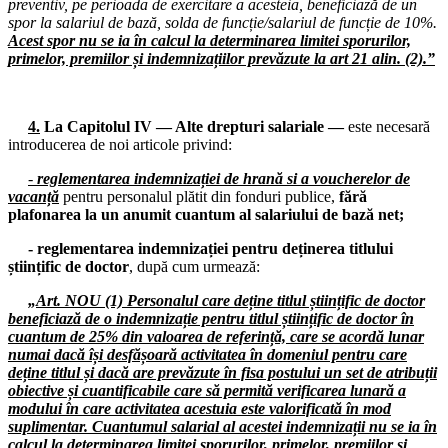
preventiv, pe perioada de exercitare a acesteia, beneficiază de un
25.01.2026
spor la salariul de bază, solda de funcție/salariul de funcție de 10%.
Consiliul de administrație al I.S.J. Hunedoara
Acest spor nu se ia în calcul la determinarea limitei sporurilor,
primelor, premiilor și indemnizațiilor prevăzute la art 21 alin. (2).”
23.01.2026
Consiliul de administrație al I.S.J. Hunedoara
22-25.01.2026
4.
La Capitolul IV — Alte drepturi salariale —
este necesară
Colegiul Liderilor F.S.E. „Spiru Haret”
introducerea de noi articole privind:
21.01.2026
-
reglementarea indemnizației de hrană si a voucherelor de
Biroul Executiv S.I.P. Județul Hunedoara
vacanță
pentru personalul plătit din fonduri publice,
fără
plafonarea la un anumit cuantum al salariului de bază net;
19.01.2026
Consiliul de administrație al I.S.J. Hunedoara
- reglementarea indemnizației pentru deținerea titlului
științific de doctor
, după cum urmează:
16.01.2026
Consiliul de administrație al I.S.J. Hunedoara
„
Art. NOU (1) Personalul care deține titlul științific de doctor
beneficiază de o indemnizație pentru titlul științific de doctor în
13.01.2026
cuantum de 25% din valoarea de referință, care se acordă lunar
Consiliul de administrație al I.S.J. Hunedoara
numai dacă își desfășoară activitatea în domeniul pentru care
deține titlul și dacă are prevăzute în fisa postului un set de atribuții
12.01.2026
obiective și cuantificabile care să permită verificarea lunară a
Consiliul de administrație al I.S.J. Hunedoara
modului în care activitatea acestuia este valorificată în mod
suplimentar. Cuantumul salarial al acestei indemnizații nu se ia în
05.01.2026
calcul la determinarea limitei sporurilor, primelor, premiilor și