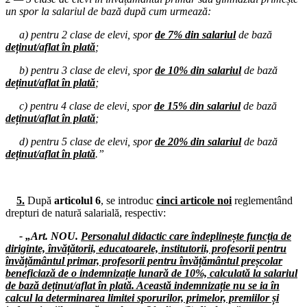
un spor la salariul de bază după cum urmează:
24.03.2025
Consiliul de administrație al I.S.J. Hunedoara
a) pentru 2 clase de elevi, spor
de 7% din salariul
de bază
deținut/aflat în plată
;
17.03.2025
Consiliul de administrație al I.S.J. Hunedoara
b) pentru 3 clase de elevi, spor
de 10% din salariul
de bază
deținut/aflat în plată
;
14.03.2025
Consiliul de administrație al I.S.J. Hunedoara
c) pentru 4 clase de elevi, spor
de 15% din salariul
de bază
deținut/aflat în plată
;
12.03.2025
Consiliul de administrație al I.S.J. Hunedoara
d) pentru 5 clase de elevi, spor
de 20% din salariul
de bază
deținut/aflat în plată
.”
10.03.2025
Consiliul de administrație al I.S.J. Hunedoara
5.
După
articolul 6
, se introduc
cinci articole noi
reglementând
05.03.2025
drepturi de natură salarială, respectiv:
Dezbaterea publică privind proiectele planurilor-cadru pentru
învățământul liceal organizată de F.S.E. „Spiru Haret”
- „Art. NOU.
Personalul didactic care îndeplinește funcția de
diriginte, învățătorii, educatoarele, institutorii, profesorii pentru
27.02.2025
învățământul primar, profesorii pentru învățământul preșcolar
Dezbaterea publică privind proiectele planurilor-cadru pentru
beneficiază de o indemnizație lunară de 10%, calculată la salariul
învățământul liceal organizată de I.S.J. Hunedoara
de bază deținut/aflat în plată. Această indemnizație nu se ia în
calcul la determinarea limitei sporurilor, primelor, premiilor și
27.02.2025