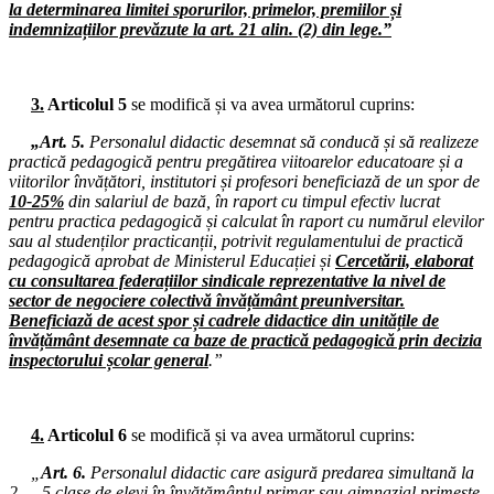
Consiliul de administrație al I.S.J. Hunedoara
la determinarea limitei sporurilor, primelor, premiilor și
indemnizațiilor prevăzute la art. 21 alin. (2) din lege.”
16.04.2025
Comisia Paritară de la nivelul I.S.J. Hunedoara
3.
Articolul 5
se modifică și va avea următorul cuprins:
14.04.2025
Consiliul de administrație al I.S.J. Hunedoara
„Art. 5.
Personalul didactic desemnat să conducă și să realizeze
practică pedagogică pentru pregătirea viitoarelor educatoare și a
09.04.2025
viitorilor învățători, institutori și profesori beneficiază de un spor de
Comisia de dialog social de la nivelul Instituției Prefectului
10-25%
din salariul de bază, în raport cu timpul efectiv lucrat
pentru practica pedagogică și calculat în raport cu numărul elevilor
08.04.2025
sau al studenților practicanții, potrivit regulamentului de practică
Consiliul de administrație al I.S.J. Hunedoara
pedagogică aprobat de Ministerul Educației și
Cercetării, elaborat
cu consultarea federațiilor sindicale reprezentative la nivel de
02.04.2025
sector de negociere colectivă învățământ preuniversitar.
Conferința Anuală a C.A.R. (I.F.N.) S.I.P. Hunedoara
Beneficiază de acest spor și cadrele didactice din unitățile de
învățământ desemnate ca baze de practică pedagogică prin decizia
02.04.2025
inspectorului școlar general
.”
Consiliul Liderilor S.I.P. Județul Hunedoara
31.03.2025
Consiliul de administrație al I.S.J. Hunedoara
4.
Articolul 6
se modifică și va avea următorul cuprins:
26.03.2025
„
Art. 6.
Personalul didactic care asigură predarea simultană la
Consiliul de administrație al I.S.J. Hunedoara
2 — 5 clase de elevi în învățământul primar sau gimnazial primește