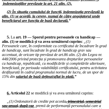
Consiliul de administrație al I.S.J. Hunedoara
indemnizațiilor prevăzute la art. 21 alin. (2).
15.12.2025
(2) În situația cumulului de funcții, indemnizația prevăzută la
Consiliul de administrație al I.S.J. Hunedoara
alin. (1) se acordă, la cerere, numai de către angajatorul unde
beneficiarul are funcția de bază declarată.
”
12.12.2025
Comisia de Dialog Social de la nivelul Instituției Prefectului Județul
Hunedoara
5.
La
art. 19 — Sporul pentru persoanele cu handicap —
alin. (1) se modifică și va avea următorul cuprins
:
„(1)
11.12.2025
Persoanele care, în conformitate cu certificatul de încadrare în grad
Ședință cu directorii unităților de învățământ din județul Hunedoara (
de handicap, sunt încadrate în grad de handicap grav sau
line)
accentuat, de oricare tip prevăzut de art.86 alin. (2) din Legea nr.
448/2006 privind protecția și promovarea drepturilor persoanelor
10.12.2025
cu handicap, republicată, cu modificările și completările ulterioare,
Consiliul Liderilor S.I.P. Județul Hunedoara
beneficiază, pe perioada valabilității certificatului, pentru activitatea
desfășurată în cadrul programului normal de lucru, de un spor de
08.12.2025
15% din
salariul de bază deținut/aflat în plată.
”
Consiliul de administrație al I.S.J. Hunedoara
02.12.2025
Consiliul de administrație al I.S.J. Hunedoara
6.
Articolul 22
se modifică și va avea următorul cuprins:
26.11.2025
„(1) Ordonatorii de credite pot acorda
,
trimestrial, semestrial
Biroul Executiv S.I.P. Județul Hunedoara
sau anual, după caz
, premii de performanță personalului care a