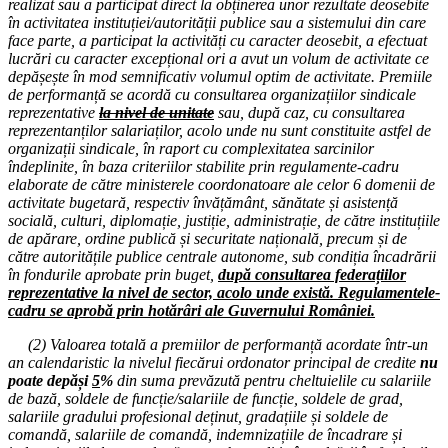
realizat sau a participat direct la obținerea unor rezultate deosebite
24.11.2025
în activitatea instituției/autorității publice sau a sistemului din care
Consiliul de administrație al I.S.J. Hunedoara
face parte, a participat la activități cu caracter deosebit, a efectuat
lucrări cu caracter excepțional ori a avut un volum de activitate ce
17.11.2025
depășește în mod semnificativ volumul optim de activitate. Premiile
Consiliul de administrație al I.S.J. Hunedoara
de performanță se acordă cu consultarea organizațiilor sindicale
reprezentative
la nivel de unitate
sau, după caz, cu consultarea
10.11.2025
reprezentanților salariaților, acolo unde nu sunt constituite astfel de
Consiliul de administrație al I.S.J. Hunedoara
organizații sindicale, în raport cu complexitatea sarcinilor
îndeplinite, în baza criteriilor stabilite prin regulamente-cadru
03.11.2025
elaborate de către ministerele coordonatoare ale celor 6 domenii de
Consiliul de administrație al I.S.J. Hunedoara
activitate bugetară, respectiv învățământ, sănătate și asistență
socială, culturi, diplomație, justiție, administrație, de către instituțiile
29.10.2025
de apărare, ordine publică și securitate națională, precum și de
„STOP AUSTERITĂȚII!” Miting de protest
către autoritățile publice centrale autonome, sub condiția încadrării
în fondurile aprobate prin buget,
după consultarea federațiilor
13.10.2025
reprezentative la nivel de sector, acolo unde există. Regulamentele-
Consiliul de administrație al I.S.J. Hunedoara
cadru se aprobă prin hotărâri ale Guvernului României.
10.10.2025
(2) Valoarea totală a premiilor de performanță acordate într-un
„Cupa Educatorului” 2025
an calendaristic la nivelul fiecărui ordonator principal de credite
nu
poate depăși
5
%
din suma prevăzută pentru cheltuielile cu salariile
08.10.2025
de bază, soldele de funcție/salariile de funcție, soldele de grad,
Consiliul Liderilor S.I.P. Județul Hunedoara
salariile gradului profesional deținut, gradațiile și soldele de
comandă, salariile de comandă, indemnizațiile de încadrare și
08.10.2025