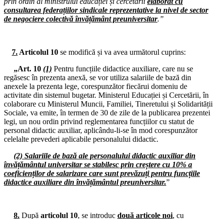
prin ordin al ministrului educației și cercetării
elaborat cu
consultarea federațiilor sindicale reprezentative la nivel de sector
15.11.2024
de negociere colectivă învățământ preuniversitar
.”
Consiliul de administrație al I.S.J. Hunedoara
13.11.2024
Comisia Paritară de la nivelul I.S.J. Hunedoara
7.
Articolul 10
se modifică și va avea următorul cuprins:
„Art. 10
(1)
Pentru funcțiile didactice auxiliare, care nu se
12.11.2024
regăsesc în prezenta anexă, se vor utiliza salariile de bază din
Consiliul de administrație al I.S.J. Hunedoara
anexele la prezenta lege, corespunzător fiecărui domeniu de
activitate din sistemul bugetar. Ministerul Educației și Cercetării, în
06.11.2024
colaborare cu Ministerul Muncii, Familiei, Tineretului și Solidarității
Biroul Executiv S.I.P. Județul Hunedoara
Sociale, va emite, în termen de 30 de zile de la publicarea prezentei
legi, un nou ordin privind reglementarea funcțiilor cu statut de
04.11.2024
personal didactic auxiliar, aplicându-li-se în mod corespunzător
Consiliul de administrație al I.S.J. Hunedoara
celelalte prevederi aplicabile personalului didactic.
18.10.2024
(2) Salariile de bază ale personalului didactic auxiliar din
Activități sportive în cadrul „Cupei educatorului 2024”
învățământul universitar se stabilesc prin creștere cu 10% a
coeficienților de salarizare care sunt prevăzuți pentru funcțiile
18.10.2024
didactice auxiliare din învățământul preuniversitar.
”
Cupa Educatorului 2024: competiția băieților
18.10.2024
Cupa Educatorului 2024: competiția fetelor
8.
După
articolul 10
, se introduc
două articole noi
, cu