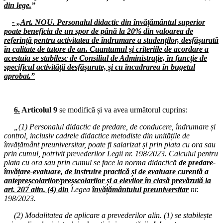
din lege.
”
Consiliul Liderilor S.I.P. Județul Hunedoara
- „Art. NOU. Personalul didactic din învățământul superior
09.12.2024
poate beneficia de un spor de până la 20% din valoarea de
Consiliul de administrație al I.S.J. Hunedoara
referință pentru activitatea de îndrumare a studenților, desfășurată
în calitate de tutore de an. Cuantumul și criteriile de acordare a
06.12.2024
acestuia se stabilesc de Consiliul de Administrație, în funcție de
Consiliul de administrație al I.S.J. Hunedoara
specificul activității desfășurate, și cu încadrarea în bugetul
aprobat.”
03.12.2024
Consiliul Național al Federației Sindicatelor din Educație „Spiru Hare
02.12.2024
6.
Articolul 9
se modifică și va avea următorul cuprins:
Consiliul de administrație al I.S.J. Hunedoara
„(1) Personalul didactic de predare, de conducere, îndrumare și
27.11.2024
control, inclusiv cadrele didactice metodiste din unitățile de
Biroul Executiv S.I.P. Județul Hunedoara
învățământ preuniversitar, poate fi salarizat și prin plata cu ora sau
prin cumul, potrivit prevederilor Legii nr. 198/2023. Calculul pentru
26.11.2024
plata cu ora sau prin cumul se face la norma didactică
de predare-
Consiliul de administrație al I.S.J. Hunedoara
învățare-evaluare, de instruire practică și de evaluare curentă a
antepreșcolarilor/preșscolarilor și a elevilor în clasă prevăzută la
19.11.2024
art. 207 alin. (4) din
Legea
învățământului preuniversitar
nr.
Comitetul Local de Dezvoltare a Parteneriatului Social
198/2023.
18.11.2024
(2) Modalitatea de aplicare a prevederilor alin. (1) se stabilește
Consiliul de administrație al I.S.J. Hunedoara