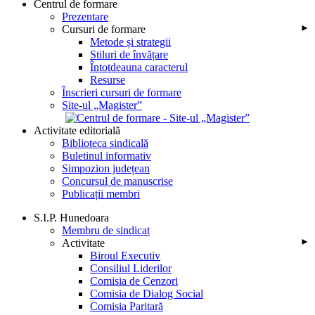
Centrul de formare
Prezentare
Cursuri de formare
►
Metode și strategii
Stiluri de învățare
Întotdeauna caracterul
Resurse
Înscrieri cursuri de formare
Site-ul „Magister”
Activitate editorială
Biblioteca sindicală
Buletinul informativ
Simpozion județean
Concursul de manuscrise
Publicații membri
S.I.P. Hunedoara
Membru de sindicat
Activitate
►
Biroul Executiv
Consiliul Liderilor
Comisia de Cenzori
Comisia de Dialog Social
Comisia Paritară