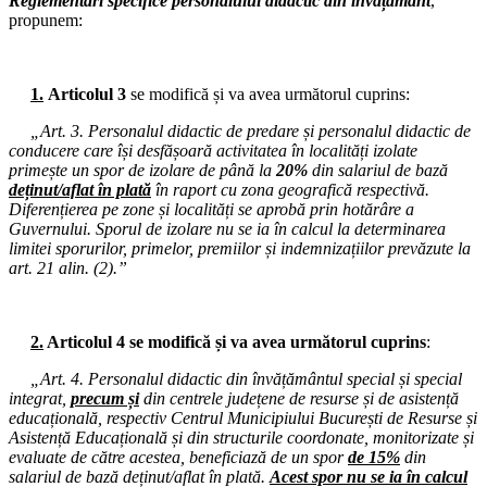
Reglementări specifice personalului didactic din învățământ
,
03.06.2025
propunem:
Consiliul de administrație al I.S.J. Hunedoara
29.05.2025
Consiliul de administrație al I.S.J. Hunedoara
1.
Articolul 3
se modifică și va avea următorul cuprins:
26.05.2025
„Art. 3. Personalul didactic de predare și personalul didactic de
Consiliul de administrație al I.S.J. Hunedoara
conducere care își desfășoară activitatea în localități izolate
primește un spor de izolare de până la
20%
din salariul de bază
22.05.2025
deținut/aflat în plată
în raport cu zona geografică respectivă.
Consiliul de administrație al I.S.J. Hunedoara
Diferențierea pe zone și localități se aprobă prin hotărâre a
Guvernului. Sporul de izolare nu se ia în calcul la determinarea
19.05.2025
limitei sporurilor, primelor, premiilor și indemnizațiilor prevăzute la
Consiliul de administrație al I.S.J. Hunedoara
art. 21 alin. (2).”
14.05.2025
Biroul Executiv S.I.P. Județul Hunedoara
2.
Articolul 4 se modifică și va avea următorul cuprins
:
12.05.2025
Consiliul de administrație al I.S.J. Hunedoara
„Art. 4. Personalul didactic din învățământul special și special
integrat,
precum și
din centrele județene de resurse și de asistență
05.05.2025
educațională, respectiv Centrul Municipiului București de Resurse și
Consiliul de administrație al I.S.J. Hunedoara
Asistență Educațională și din structurile coordonate, monitorizate și
evaluate de către acestea, beneficiază de un spor
de 15%
din
28.04.2025
salariul de bază deținut/aflat în plată.
Acest spor nu se ia în calcul