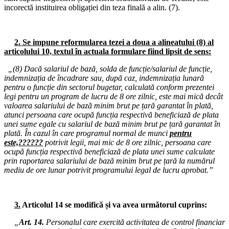
incorectă instituirea obligației din teza finală a alin. (7).
09.03.2026
Consiliul de administrație al I.S.J. Hunedoara
04.03.2026
2. Se impune reformularea tezei a doua a alineatului (8) al
Consiliul de administrație al I.S.J. Hunedoara
articolului 10, textul în actuala formulare fiind lipsit de sens:
25.02.2026
„(8) Dacă salariul de bază, solda de funcție/salariul de funcție,
Miting de protest: Palatul Cotroceni - Președinția României
indemnizația de încadrare sau, după caz, indemnizația lunară
pentru o funcție din sectorul bugetar, calculată conform prezentei
24.02.2026
legi pentru un program de lucru de 8 ore zilnic, este mai mică decât
Consiliul de administrație al I.S.J. Hunedoara
valoarea salariului de bază minim brut pe țară garantat în plată,
atunci persoana care ocupă funcția respectivă beneficiază de plata
16.02.2026
unei sume egale cu salariul de bază minim brut pe țară garantat în
Consiliul de administrație al I.S.J. Hunedoara
plată. În cazul în care programul normal de munci
pentru
este,??????
potrivit legii, mai mic de 8 ore zilnic, persoana care
11.02.2026
ocupă funcția respectivă beneficiază de plata unei sume calculate
Consiliul Liderilor S.I.P. Județul Hunedoara
prin raportarea salariului de bază minim brut pe țară la numărul
mediu de ore lunar potrivit programului legal de lucru aprobat.”
02.02.2026
Consiliul de administrație al I.S.J. Hunedoara
3.
Articolul 14 se modifică și va avea următorul cuprins:
28.01.2026
Consiliul de administrație al I.S.J. Hunedoara
„
Art. 14.
Personalul care exercită activitatea de control financiar