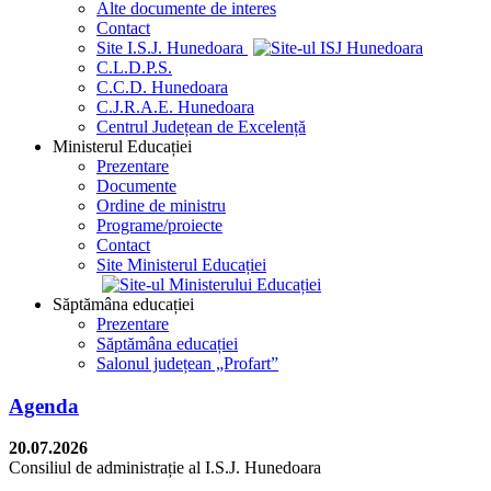
Alte documente de interes
Contact
Site I.S.J. Hunedoara
C.L.D.P.S.
C.C.D. Hunedoara
C.J.R.A.E. Hunedoara
Centrul Județean de Excelență
Ministerul Educației
Prezentare
Documente
Ordine de ministru
Programe/proiecte
Contact
Site Ministerul Educației
Săptămâna educației
Prezentare
Săptămâna educației
Salonul județean „Profart”
Agenda
20.07.2026
Consiliul de administrație al I.S.J. Hunedoara