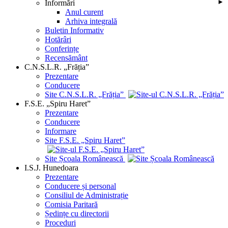
Informări
►
Anul curent
Arhiva integrală
Buletin Informativ
Hotărâri
Conferințe
Recensământ
C.N.S.L.R. „Frăția”
Prezentare
Conducere
Site C.N.S.L.R. „Frăția”
F.S.E. „Spiru Haret”
Prezentare
Conducere
Informare
Site F.S.E. „Spiru Haret”
Site Școala Românească
I.S.J. Hunedoara
Prezentare
Conducere și personal
Consiliul de Administrație
Comisia Paritară
Ședințe cu directorii
Proceduri