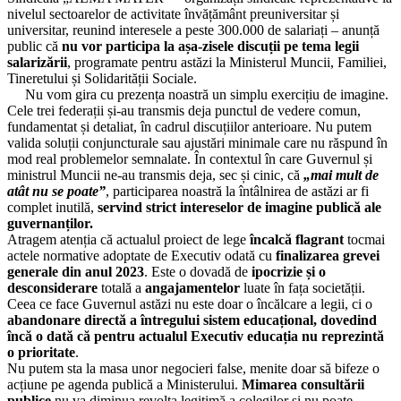
nivelul sectoarelor de activitate învățământ preuniversitar și
17.04.2024
universitar, reunind interesele a peste 300.000 de salariați – anunță
Biroul Executiv S.I.P. Județul Hunedoara
public că
nu vor participa la așa-zisele discuții pe tema legii
salarizării
, programate pentru astăzi la Ministerul Muncii, Familiei,
08.04.2024
Tineretului și Solidarității Sociale.
Consiliul de administrație al I.S.J. Hunedoara
Nu vom gira cu prezența noastră un simplu exercițiu de imagine.
Cele trei federații și-au transmis deja punctul de vedere comun,
01.04.2024
fundamentat și detaliat, în cadrul discuțiilor anterioare. Nu putem
Consiliul de administrație al I.S.J. Hunedoara
valida soluții conjuncturale sau ajustări minimale care nu răspund în
mod real problemelor semnalate. În contextul în care Guvernul și
27.03.2024
ministrul Muncii ne-au transmis deja, sec și cinic, că
„mai mult de
Conferința anuală a C.A.R. (I.F.N.) S.I.P. Județul Hunedoara
atât nu se poate”
, participarea noastră la întâlnirea de astăzi ar fi
complet inutilă,
servind strict intereselor de imagine publică ale
27.03.2024
guvernanților.
Consiliul Liderilor S.I.P. Județul Hunedoara
Atragem atenția că actualul proiect de lege
încalcă flagrant
tocmai
actele normative adoptate de Executiv odată cu
finalizarea grevei
25.03.2024
generale din anul 2023
. Este o dovadă de
ipocrizie și o
Consiliul de administrație al I.S.J. Hunedoara
desconsiderare
totală a
angajamentelor
luate în fața societății.
Ceea ce face Guvernul astăzi nu este doar o încălcare a legii, ci o
22.03.2024
abandonare directă a întregului sistem educațional, dovedind
Consiliul de administrație al I.S.J. Hunedoara
încă o dată că pentru actualul Executiv educația nu reprezintă
o prioritate
.
21.03.2024
Nu putem sta la masa unor negocieri false, menite doar să bifeze o
Ședința cu directorii unităților de învățământ preuniversitar din județul
acțiune pe agenda publică a Ministerului.
Mimarea consultării
Hunedoara
publice
nu va diminua revolta legitimă a colegilor și nu poate