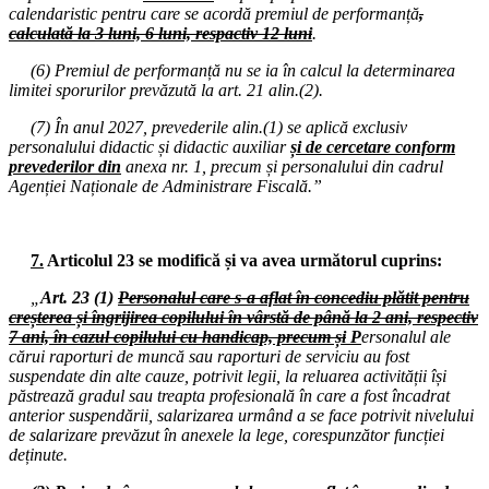
calendaristic pentru care se acordă premiul de performanță
,
08.09.2025
calculată la 3 luni, 6 luni, respactiv 12 luni
.
Consiliul de administrație al I.S.J. Hunedoara
(6) Premiul de performanță nu se ia în calcul la determinarea
08.09.2025
limitei sporurilor prevăzută la art. 21 alin.(2).
Miting și marș de protest: Guvern - Președinția României
(7) În anul 2027, prevederile alin.(1) se aplică exclusiv
03.09.2025
personalului didactic și didactic auxiliar
și de cercetare conform
Miting de protest în fața Guvernului României
prevederilor din
anexa nr. 1, precum și personalului din cadrul
Agenției Naționale de Administrare Fiscală.”
01.09.2025
Consiliul Național F.S.E. „Spiru Haret”
28.08.2025
7.
Articolul 23 se modifică și va avea următorul cuprins:
Comisia Paritară de la nivelul I.S.J. Hunedoara
„
Art. 23 (1)
Personalul care s-a aflat în concediu plătit pentru
14.08.2025
creșterea și îngrijirea copilului în vârstă de până la 2 ani, respectiv
Consiliul de administrație al I.S.J. Hunedoara
7 ani, în cazul copilului cu handicap, precum și
P
ersonalul ale
cărui raporturi de muncă sau raporturi de serviciu au fost
11.08.2025
suspendate din alte cauze, potrivit legii, la reluarea activității își
Consiliul de administrație al I.S.J. Hunedoara
păstrează gradul sau treapta profesională în care a fost încadrat
anterior suspendării, salarizarea urmând a se face potrivit nivelului
07.08.2025
de salarizare prevăzut în anexele la lege, corespunzător funcției
Consiliul de administrație al I.S.J. Hunedoara
deținute.
04-08.08.2025