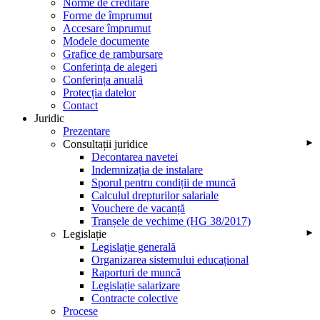
Norme de creditare
Forme de împrumut
Accesare împrumut
Modele documente
Grafice de rambursare
Conferința de alegeri
Conferința anuală
Protecția datelor
Contact
Juridic
Prezentare
Consultații juridice
►
Decontarea navetei
Indemnizația de instalare
Sporul pentru condiții de muncă
Calculul drepturilor salariale
Vouchere de vacanță
Tranșele de vechime (HG 38/2017)
Legislație
►
Legislație generală
Organizarea sistemului educațional
Raporturi de muncă
Legislație salarizare
Contracte colective
Procese