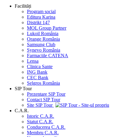
Facilități
Program social
Editura Karina
Distrikt 147
MOL Group Partner
Lukoil România
Orange România
Samsung Club
Synevo România
Farmaciile CATENA
Lensa
Clinica Sante
ING Bank
CEC Bank
Selgros România
SIP Tour
Prezentare SIP Tour
Contact SIP Tour
Site SIP Tour
C.A.R.
Istoric C.A.R.
Statut C.A.R.
Conducerea C.A.R.
Membru C.A.R.