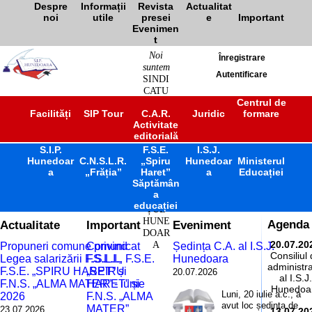
Despre
Informații
Revista
Actualitat
noi
utile
presei
e
Important
Evenimen
t
Noi
Înregistrare
suntem
Autentificare
SINDI
CATU
L
Centrul de
Facilități
SIP Tour
C.A.R.
Juridic
formare
ÎNVĂ
Activitate
ȚĂM
editorială
ÂNT
S.I.P.
F.S.E.
PREU
I.S.J.
Hunedoar
C.N.S.L.R.
„Spiru
Hunedoar
Ministerul
NIVE
a
„Frăția”
Haret”
a
Educației
RSITA
Săptămân
R
a
JUDE
educației
ȚUL
HUNE
Actualitate
Important
Eveniment
Agenda
DOAR
A
20.07.20
Propuneri comune privind
Comunicat
Ședința C.A. al I.S.J.
Consiliul
Legea salarizării F.S.L.I.,
F.S.L.I., F.S.E.
Hunedoara
administra
F.S.E. „SPIRU HARET” și
„SPIRU
20.07.2026
al I.S.J.
F.N.S. „ALMA MATER” - iunie
HARET” și
Hunedoa
Luni, 20 iulie a.c., a
2026
F.N.S. „ALMA
avut loc ședința de
MATER”
23.07.2026
13.07.20