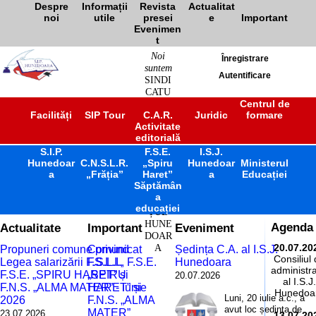
Despre
Informații
Revista
Actualitat
noi
utile
presei
e
Important
Evenimen
t
Noi
Înregistrare
suntem
Autentificare
SINDI
CATU
L
Centrul de
Facilități
SIP Tour
C.A.R.
Juridic
formare
ÎNVĂ
Activitate
ȚĂM
editorială
ÂNT
S.I.P.
F.S.E.
PREU
I.S.J.
Hunedoar
C.N.S.L.R.
„Spiru
Hunedoar
Ministerul
NIVE
a
„Frăția”
Haret”
a
Educației
RSITA
Săptămân
R
a
JUDE
educației
ȚUL
HUNE
Actualitate
Important
Eveniment
Agenda
DOAR
A
20.07.20
Propuneri comune privind
Comunicat
Ședința C.A. al I.S.J.
Consiliul
Legea salarizării F.S.L.I.,
F.S.L.I., F.S.E.
Hunedoara
administra
F.S.E. „SPIRU HARET” și
„SPIRU
20.07.2026
al I.S.J.
F.N.S. „ALMA MATER” - iunie
HARET” și
Hunedoa
Luni, 20 iulie a.c., a
2026
F.N.S. „ALMA
avut loc ședința de
MATER”
23.07.2026
13.07.20