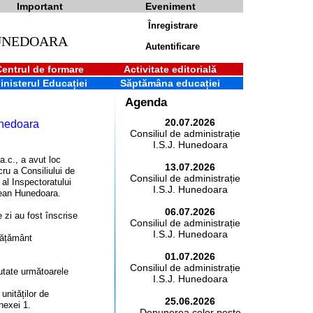
Important
Eveniment
Înregistrare
HUNEDOARA
Autentificare
Centrul de formare
Activitate editorială
inisterul Educației
Săptămâna educației
Agenda
20.07.2026
unedoara
Consiliul de administrație al
I.S.J. Hunedoara
 a.c., a avut loc
13.07.2026
cru a Consiliului de
Consiliul de administrație al
 al Inspectoratului
I.S.J. Hunedoara
ean Hunedoara.
06.07.2026
 zi au fost înscrise
Consiliul de administrație al
I.S.J. Hunedoara
nvățământ
01.07.2026
Consiliul de administrație al
cutate următoarele
I.S.J. Hunedoara
 unităților de
25.06.2026
nexei 1.
Depunerea celor peste