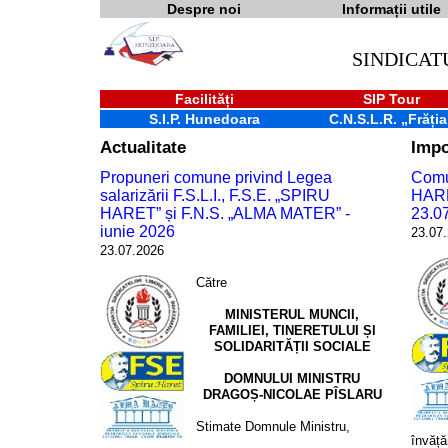
Despre noi
Informații utile
SINDICAT
Facilități
SIP Tour
S.I.P. Hunedoara
C.N.S.L.R. „Frăția
Actualitate
Impo
Propuneri comune privind Legea
Comun
salarizării F.S.L.I., F.S.E. „SPIRU
HARE
HARET” și F.N.S. „ALMA MATER” -
23.0
iunie 2026
23.07
23.07.2026
Către
MINISTERUL MUNCII,
FAMILIEI, TINERETULUI Șl
SOLIDARITĂȚII SOCIALE
DOMNULUI MINISTRU
DRAGOȘ-NICOLAE PÎSLARU
Stimate Domnule Ministru,
învăță