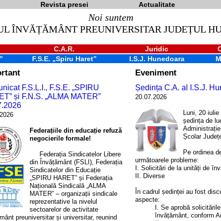
Revista presei
Actualitate
Noi suntem
UL ÎNVĂȚĂMÂNT PREUNIVERSITAR JUDEȚUL 
C.A.R.
Juridic
”
F.S.E. „Spiru Haret”
I.S.J. Hunedoara
M
rtant
Eveniment
icat F.S.L.I., F.S.E. „SPIRU
Ședința C.A. al I.S.J. H
T” și F.N.S. „ALMA MATER”
20.07.2026
7.2026
Luni, 20 iulie
.2026
ședința de lu
Administrație
Federațiile din educație refuză
Școlar Județ
negocierile formale!
Pe ordinea de
Federația Sindicatelor Libere
următoarele probleme:
din Învățământ (FSLI), Federația
I. Solicitări de la unități de î
Sindicatelor din Educație
II. Diverse
„SPIRU HARET” și Federația
Națională Sindicală „ALMA
În cadrul ședinței au fost dis
MATER” – organizații sindicale
aspecte:
reprezentative la nivelul
I. Se aprobă solicitările
sectoarelor de activitate
învățământ, conform A
mânt preuniversitar și universitar, reunind