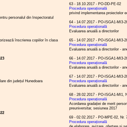
63 - 18.10.2017 - PO-DD-PE-02
Procedura operațională
privind implementarea proiectelor 
pentru personalul din Inspectoratul
64 - 14.07.2017 - PO-ISGA
Procedura operațională
Evaluarea anuală a directorilor
rizează înscrierea copiilor în clasa
65 - 14.07.2017 - PO-IS
Procedura operațională
Evaluarea anuală a directorilor - a
023
66 - 14.07.2017 - PO-IS
Procedura operațională
Evaluarea anuală a directorilor - a
67 - 14.07.2017 - PO-IS
olare din județul Hunedoara
Procedura operațională
Evaluarea anuală a directorilor - a
68 - 28.02.2017 - PO-ISGA1-
Procedura operațională
Acordarea gradației de merit persona
preuniversitar, sesiunea 2017
022
69 - 02.02.2017 - PO-MPE-02, 
Procedura operațională
de elaborare, avizare, ofertare și se