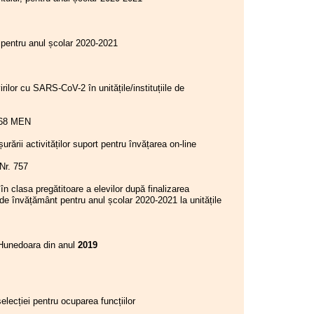
Consiliul Liderilor S.I.P.
Județul Hunedoara - Biroul
Executiv S.I.P. Județul
 pentru anul școlar 2020-2021
Hunedoara
23.03.2026
Consiliul de administrație al
ilor cu SARS-CoV-2 în unitățile/instituțiile de
I.S.J. Hunedoara
16.03.2026
, Nr. 268 MEN
Consiliul de administrație al
I.S.J. Hunedoara
urării activităților suport pentru învățarea on-line
09.03.2026
I-01, Nr. 757
Consiliul de administrație al
I.S.J. Hunedoara
în clasa pregătitoare a elevilor după finalizarea
e de învățământ pentru anul școlar 2020-2021 la unitățile
04.03.2026
Consiliul de administrație al
I.S.J. Hunedoara
. Hunedoara din anul
2019
25.02.2026
Miting de protest: Palatul
Cotroceni - Președinția
României
elecției pentru ocuparea funcțiilor
24.02.2026
Consiliul de administrație al