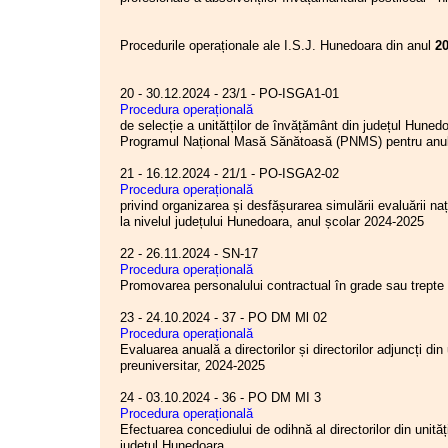
organizațiilor sindicale reprezentative
la nivel de
unitate
sau, după caz, cu consultarea
reprezentanților salariaților, acolo unde nu sunt
Procedurile operaționale ale I.S.J. Hunedoara din anul
2
constituite astfel de organizații sindicale, în raport
cu complexitatea sarcinilor îndeplinite, în baza
criteriilor stabilite prin regulamente-cadru
20 - 30.12.2024 - 23/1 - PO-ISGA1-01
elaborate de către ministerele coordonatoare ale
Procedura operațională
celor 6 domenii de activitate bugetară, respectiv
de selecție a unitătților de învățământ din județul Hunedo
învățământ, sănătate și asistență socială, culturi,
Programul Național Masă Sănătoasă (PNMS) pentru anu
diplomație, justiție, administrație, de către
instituțiile de apărare, ordine publică și securitate
21 - 16.12.2024 - 21/1 - PO-ISGA2-02
națională, precum și de către autoritățile publice
Procedura operațională
centrale autonome, sub condiția încadrării în
privind organizarea și desfășurarea simulării evaluării naț
fondurile aprobate prin buget,
după consultarea
la nivelul județului Hunedoara, anul școlar 2024-2025
federațiilor reprezentative la nivel de sector,
acolo unde există. Regulamentele-cadru se
22 - 26.11.2024 - SN-17
aprobă prin hotărâri ale Guvernului României.
Procedura operațională
(2) Valoarea totală a premiilor de performanță
Promovarea personalului contractual în grade sau trepte 
acordate într-un an calendaristic la nivelul fiecărui
ordonator principal de credite
nu poate depăși
23 - 24.10.2024 - 37 - PO DM Ml 02
5
%
din suma prevăzută pentru cheltuielile cu
Procedura operațională
salariile de bază, soldele de funcție/salariile de
Evaluarea anuală a directorilor și directorilor adjuncți din
funcție, soldele de grad, salariile gradului
preuniversitar, 2024-2025
profesional deținut, gradațiile și soldele de
comandă, salariile de comandă, indemnizațiile de
24 - 03.10.2024 - 36 - PO DM MI 3
încadrare și indemnizațiile lunare, după caz, sub
Procedura operațională
condiția încadrării în fondurile aprobate prin
Efectuarea concediului de odihnă al directorilor din unită
buget.
județul Hunedoara