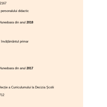
 Nr. 2167
I.S.J. Hunedoara
 personalului didactic
16.02.2026
Consiliul de administrație al
I.S.J. Hunedoara
. Hunedoara din anul
2018
11.02.2026
Consiliul Liderilor S.I.P.
Județul Hunedoara
n învățământul primar
02.02.2026
Consiliul de administrație al
I.S.J. Hunedoara
28.01.2026
Consiliul de administrație al
I.S.J. Hunedoara
. Hunedoara din anul
2017
25.01.2026
Consiliul de administrație al
I.S.J. Hunedoara
lecție a Curriculumului la Decizia Școlii
23.01.2026
Consiliul de administrație al
r. 5712
I.S.J. Hunedoara
22-25.01.2026
Colegiul Liderilor F.S.E.