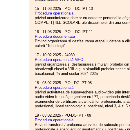
5.
La
art. 19 — Sporul pentru persoanele
cu handicap — alin. (1) se modifică și va avea
15 - 11.03.2025 - P.O. - DC-IPT 10
următorul cuprins
:
„(1) Persoanele care, în
Procedura operațională
conformitate cu certificatul de încadrare în grad
privind anonimizarea datelor cu caracter personal la afi
de handicap, sunt încadrate în grad de handicap
COMPETIȚIILE ȘCOLARE ale disciplinelor din aria curric
grav sau accentuat, de oricare tip prevăzut de
art.86 alin. (2) din Legea nr. 448/2006 privind
16 - 11.03.2025 - P.O. - DC-IPT 11
protecția și promovarea drepturilor persoanelor cu
Procedura documentata
handicap, republicată, cu modificările și
Privind organizarea și desfășurarea etapei județene a olimp
completările ulterioare, beneficiază, pe perioada
culară ”Tehnologii”
valabilității certificatului, pentru activitatea
desfășurată în cadrul programului normal de
17 - 10.02.2025 - 24930
lucru, de un spor de 15% din
salariul de bază
Procedura operațională MEC
deținut/aflat în plată.
”
privind organizarea și desfășurarea simulării probelor din
absolvenții clasei a VIII-a și a simulării probelor scrise 
6.
Articolul 22
se modifică și va avea
bacalaureat, în anul școlar 2024-2025
următorul cuprins:
„(1) Ordonatorii de credite pot acorda
,
18 - 03.02.2025 - P.O - DC-IPT 08
trimestrial, semestrial sau anual, după caz
,
Procedura operațională
premii de performanță personalului care a realizat
privind activitatea de supraveghere audio-video prin int
sau a participat direct la obținerea unor rezultate
audio-video în unitățile școlare cu IPT, pe perioada desfă
deosebite în activitatea instituției/autorității
examenelor de certificare a calificărilor profesionale, a a
publice sau a sistemului din care face parte, a
profesional, liceal tehnologic și posticeal, nivel 3, 4 și 5 
participat la activități cu caracter deosebit, a
efectuat lucrări cu caracter excepțional ori a avut
19 - 03.02.2025 - PO-DC-IPT - 09
un volum de activitate ce depășește în mod
Procedura operațională
semnificativ volumul optim de activitate. Premiile
Privind transferul / preluarea arhivelor de subiecte pentru
de performanță se acordă cu consultarea
profesionale a absolvenților învățământului postliceal - ni