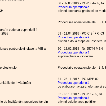
58 - 09.05.2019 - PO-ISGA-02,
Procedura operațională
024
privind acordarea gradației de merit
Procedurile operaționale ale I.S.J
ara în vederea cuprinderii în
l 2025
59 - 11.04.2018 - PO-CIS-ÎPRI-03
Procedura operațională
privind a doua etapă de înscriere î
ionale pentru elevii clasei a VIII-a
60 - 13.02.2018 - Nr. 25744 MEN
Procedura operațională
supraveghere audio-video
profesionale
Procedurile operaționale ale I.S.J
61 - 23.11.2017 - PO-MPE-02
 unitățile de învățământ
Procedura operațională
de elaborare, avizare, ofertare și se
62 - 18.10.2017 - PO-ISG-05, N
Procedura operațională
țile de învățământ preuniversitar din
privind soluționarea petițiilor