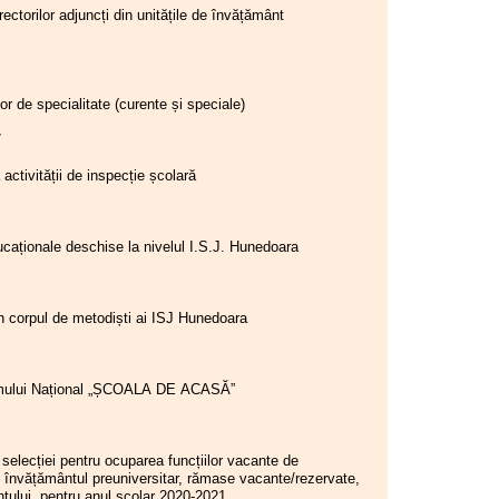
rectorilor adjuncți din unitățile de învățământ
Consiliul de administrație al
I.S.J. Hunedoara
22.04.2026
Consiliul de administrație al
lor de specialitate (curente și speciale)
I.S.J. Hunedoara
07
21.04.2026
Consiliul de administrație al
activității de inspecție școlară
I.S.J. Hunedoara
20.04.2026
Consiliul de administrație al
ucaționale deschise la nivelul I.S.J. Hunedoara
I.S.J. Hunedoara
16.04.2026
Consiliul de administrație al
 în corpul de metodiști ai ISJ Hunedoara
I.S.J. Hunedoara
02.04.2026
Consiliul de administrație al
ramului Național „ȘCOALA DE ACASĂ”
I.S.J. Hunedoara
25.03.2026
Conferința de alegeri a CAR
 selecției pentru ocuparea funcțiilor vacante de
(IFN) SIP Hunedoara
n învățământul preuniversitar, rămase vacante/rezervate,
ntului, pentru anul școlar 2020-2021
25.03.2026