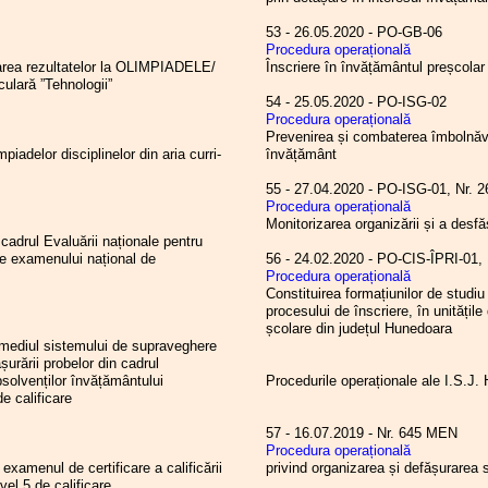
53 - 26.05.2020 - PO-GB-06
Procedura operațională
șarea rezultatelor la OLIMPIADELE/
Înscriere în învățământul preșcolar
ulară ”Tehnologii”
54 - 25.05.2020 - PO-ISG-02
Procedura operațională
Prevenirea și combaterea îmbolnăvir
iadelor disciplinelor din aria curri-
învățământ
55 - 27.04.2020 - PO-ISG-01
Procedura operațională
Monitorizarea organizării și a desfăș
 cadrul Evaluării naționale pentru
ale examenului național de
56 - 24.02.2020 - PO-CIS-ÎPR
Procedura operațională
Constituirea formațiunilor de studiu 
procesului de înscriere, în unitățil
școlare din județul Hunedoara
ermediul sistemului de supraveghere
șurării probelor din cadrul
bsolvenților învățământului
Procedurile operaționale ale I.S.J
de calificare
57 - 16.07.2019 - Nr. 645 MEN
Procedura operațională
 examenul de certificare a calificării
privind organizarea și defășurarea s
vel 5 de calificare