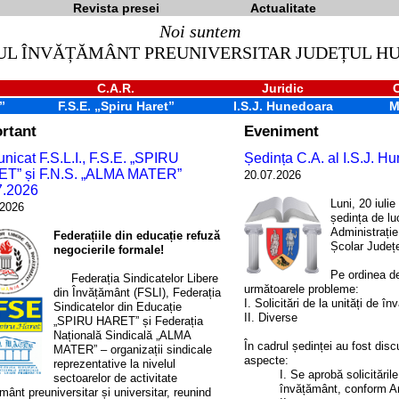
Revista presei
Actualitate
Noi suntem
UL ÎNVĂȚĂMÂNT PREUNIVERSITAR JUDEȚUL 
C.A.R.
Juridic
”
F.S.E. „Spiru Haret”
I.S.J. Hunedoara
M
rtant
Eveniment
icat F.S.L.I., F.S.E. „SPIRU
Ședința C.A. al I.S.J. H
T” și F.N.S. „ALMA MATER”
20.07.2026
7.2026
Luni, 20 iulie
.2026
ședința de lu
Administrație
Federațiile din educație refuză
Școlar Județ
negocierile formale!
Pe ordinea de
Federația Sindicatelor Libere
următoarele probleme:
din Învățământ (FSLI), Federația
I. Solicitări de la unități de î
Sindicatelor din Educație
II. Diverse
„SPIRU HARET” și Federația
Națională Sindicală „ALMA
În cadrul ședinței au fost dis
MATER” – organizații sindicale
aspecte:
reprezentative la nivelul
I. Se aprobă solicitările
sectoarelor de activitate
învățământ, conform A
mânt preuniversitar și universitar, reunind