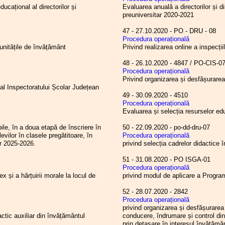
Județul Hunedoara
cațional al directorilor și
Evaluarea anuală a directorilor și di
.2024
Biroul Executiv S.I.P. Județul
preuniversitar 2020-2021
Hunedoara
.2024
Săptămâna Educației - Concursul de
47 - 27.10.2020 - PO - DRU - 08
manuscrise „Magister”
Procedura operațională
.2024
Consiliul Liderilor S.I.P. Județul
 unitățile de învățământ
Privind realizarea online a inspecții
Hunedoara - F.S.E. „Spiru Haret”
.2024
Ședința cu directorii unităților de
învățământ preuniversitar din județul
48 - 26.10.2020 - 4847 / PO-CIS-
Hunedoara
Procedura operațională
.2024
Concursul de manuscrise „Magister” -
Privind organizarea și desfășurarea 
ediția 2024
 al Inspectoratului Școlar Județean
.2024
„Diavolul” se ascunde în detalii
49 - 30.09.2020 - 4510
.2024
Indicele ITUC al respectării drepturilor
Procedura operațională
salariaților și organizațiilor sindicale
Evaluarea și selecția resurselor ed
.2024
Concursul pentru acordarea gradației
de merit - sesiunea 2024
bile, în a doua etapă de înscriere în
50 - 22.09.2020 - po-dd-dru-07
.2024
Metodologia privind acordarea gradației
evilor în clasele pregătitoare, în
Procedura operațională
de merit - sesiunea 2024
ar 2025-2026.
privind selecția cadrelor didactice
51 - 31.08.2020 - PO ISGA-01
Procedura operațională
ex și a hărțuirii morale la locul de
privind modul de aplicare a Prog
52 - 28.07.2020 - 2842
Procedura operațională
privind organizarea și desfășurarea
actic auxiliar din învățământul
conducere, îndrumare și control di
prin detașare în interesul învățămâ