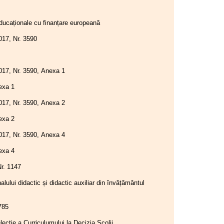
„Spiru Haret”
educaționale cu finanțare europeană
21.01.2026
Biroul Executiv S.I.P. Județul
1-MI3-2017, Nr. 3590
Hunedoara
19.01.2026
Consiliul de administrație al
GA1-MI3-2017, Nr. 3590, Anexa 1
I.S.J. Hunedoara
nexa 1
16.01.2026
Consiliul de administrație al
GA1-MI3-2017, Nr. 3590, Anexa 2
I.S.J. Hunedoara
nexa 2
13.01.2026
Consiliul de administrație al
GA1-MI3-2017, Nr. 3590, Anexa 4
I.S.J. Hunedoara
nexa 4
12.01.2026
Consiliul de administrație al
MI1, Nr. 1147
I.S.J. Hunedoara
lului didactic și didactic auxiliar din învățământul
05.01.2026
Consiliul de administrație al
I.S.J. Hunedoara
Nr. 785
15.12.2025
lecție a Curriculumului la Decizia Școlii
Consiliul de administrație al