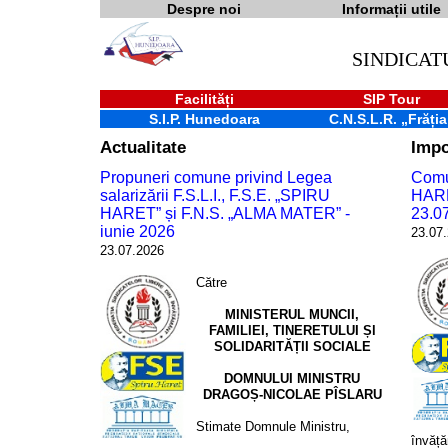
Despre noi
Informații utile
SINDICAT
Facilități
SIP Tour
S.I.P. Hunedoara
C.N.S.L.R. „Frăția
Actualitate
Impo
Propuneri comune privind Legea
Comun
salarizării F.S.L.I., F.S.E. „SPIRU
HARE
HARET” și F.N.S. „ALMA MATER” -
23.0
iunie 2026
23.07
23.07.2026
Către
MINISTERUL MUNCII,
FAMILIEI, TINERETULUI Șl
SOLIDARITĂȚII SOCIALE
DOMNULUI MINISTRU
DRAGOȘ-NICOLAE PÎSLARU
Stimate Domnule Ministru,
învăță