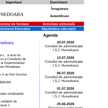
Important
Eveniment
Înregistrare
HUNEDOARA
Autentificare
Centrul de formare
Activitate editorială
inisterul Educației
Săptămâna educației
Agenda
20.07.2026
unedoara
Consiliul de administrație al
I.S.J. Hunedoara
 a.c., a avut loc
13.07.2026
cru a Consiliului de
Consiliul de administrație al
 al Inspectoratului
I.S.J. Hunedoara
ean Hunedoara.
06.07.2026
 zi au fost înscrise
Consiliul de administrație al
I.S.J. Hunedoara
nvățământ
01.07.2026
Consiliul de administrație al
cutate următoarele
I.S.J. Hunedoara
 unităților de
25.06.2026
nexei 1.
Depunerea celor peste