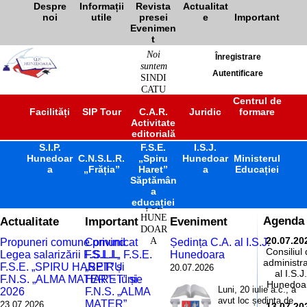
Despre
Informații
Revista
Actualitat
noi
utile
presei
e
Important
Evenimen
t
Noi
Înregistrare
suntem
Autentificare
SINDI
CATU
L
Centrul de
Facilități
SIP Tour
C.A.R.
Juridic
formare
ÎNVĂ
Activitate
ȚĂM
editorială
ÂNT
S.I.P.
F.S.E.
PREU
I.S.J.
Hunedoar
C.N.S.L.R.
„Spiru
Hunedoar
Ministerul
NIVE
a
„Frăția”
Haret”
a
Educației
RSITA
Săptămân
R
a
JUDE
educației
ȚUL
HUNE
Actualitate
Important
Eveniment
Agenda
DOAR
A
20.07.20
Propuneri comune privind
Comunicat
Ședința C.A. al I.S.J.
Consiliul
Legea salarizării F.S.L.I.,
F.S.L.I., F.S.E.
Hunedoara
administra
F.S.E. „SPIRU HARET” și
„SPIRU
20.07.2026
al I.S.J.
F.N.S. „ALMA MATER” - iunie
HARET” și
Hunedoa
Luni, 20 iulie a.c., a
2026
F.N.S. „ALMA
avut loc ședința de
MATER”
23.07.2026
13.07.20