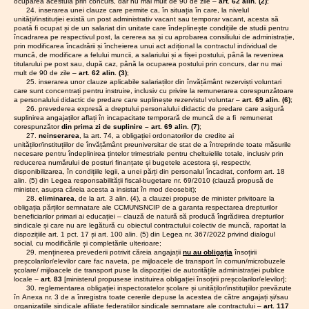
promoveze o lege
l Bolojan
ocuparea acestuia prin concurs, dar nu mai mult de 90 de zile –
art. 62 alin. (2)
;
04.12.20
deține titlul științific de doctor
Executiv
al I.S.J.
24. inserarea unei clauze care permite ca, în situația în care, la nivelul
sănătoasă, în care
25
17.10.2025
Scrisoar
S.I.P.
beneficiază de o indemnizație
unității/instituției există un post administrativ vacant sau temporar vacant, acesta să
Hunedoa
e
salariații din
28.11.2025
Sindicat
Județul
poată fi ocupat și de un salariat din unitate care îndeplinește condițiile de studii pentru
pentru titlul științific de doctor în
deschis
ele din
învățământ să fie
încadrarea pe respectivul post, la cererea sa și cu aprobarea consiliului de administrație,
Hunedoa
ă
cuantum de 25% din valoarea de
învățăm
05.05.20
poziționați conform
prin modificarea încadrării și încheierea unui act adițional la contractul individual de
ra
adresată
ânt pot
referință, care se acordă lunar
Consiliul
importanței muncii
muncă, de modificare a felului muncii, a salariului și a fișei postului, până la revenirea
23.03.2026
Ședința
ministrul
declanș
numai dacă își desfășoară
titularului pe post sau, după caz, până la ocuparea postului prin concurs, dar nu mai
administra
depuse, așa cum a
C.A. al
ui
a greva
mult de 90 de zile –
art. 62 alin. (3)
;
activitatea în domeniul pentru
al I.S.J.
fost proiectul lucrat
I.S.J.
educație
generală
25. inserarea unor clauze aplicabile salariaților din învățământ rezerviști voluntari
care deține titlul și dacă are
Hunedoa
Hunedoa
la Ministerul Muncii
i
în
care sunt concentrați pentru instruire, inclusiv cu privire la remunerarea corespunzătoare
prevăzute în fisa postului un set
ra
împreună cu
a personalului didactic de predare care suplinește rezervistul voluntar –
art. 69 alin. (6)
;
condiții
13.10.2025
Săptăm
de atribuții obiective și
29.04.20
26. prevederea expresă a dreptului personalului didactic de predare care asigură
16.03.2026
Ședința
legale ...
reprezentanții
âna
suplinirea angajaților aflați în incapacitate temporară de muncă de a fi remunerat
cuantificabile care să permită
C.A. al
și alte
Consiliu
educație
Băncii Mondiale în
corespunzător
din prima zi de suplinire – art. 69 alin. (7)
;
I.S.J.
răspuns
verificarea lunară a modului în
i - Cupa
Liderilo
anul 2024.
27.
neinserarea
, la art. 74, a obligației ordonatorilor de credite ai
Hunedoa
uri la
Educato
care activitatea acestuia este
S.I.P.
Educația cere
unităților/instituțiilor de învățământ preuniversitar de stat de a întreprinde toate măsurile
ra
problem
rului -
valorificată în mod suplimentar.
Județul
necesare pentru îndeplinirea țintelor trimestriale pentru cheltuielile totale, inclusiv prin
respect!
e de
ediția
13.03.2026
Conferin
Cuantumul salarial al acestei
reducerea numărului de posturi finanțate și bugetele acestora și, respectiv,
Hunedoar
actualita
2025
ța de
disponibilizarea, în condițiile legii, a unei părți din personalul încadrat, conform art. 18
indemnizații nu se ia în calcul la
Biroul
PREȘEDINTE,
te
alegeri a
08.10.2025
„Săptăm
alin. (5) din Legea responsabilității fiscal-bugetare nr. 69/2010 (clauză propusă de
determinarea limitei sporurilor,
Executi
CAR
20.11.2025
Scrisoar
minister, asupra căreia acesta a insistat în mod deosebit);
âna
primelor, premiilor și
S.I.P.
(IFN)
PREȘEDINTE,
28.
eliminarea
, de la art. 3 alin. (4), a clauzei propuse de minister privitoare la
e
educație
indemnizațiilor prevăzute la art.
obligația părților semnatare ale CCMUNSNCIP de a garanta respectarea drepturilor
SIP
Județul
deschis
i” -
beneficiarilor primari ai educației – clauză de natură să producă îngrădirea drepturilor
Hunedoa
21 alin. (2).
ă
Salonul
Hunedoa
PREȘEDINTE,
sindicale și care nu are legătură cu obiectul contractului colectiv de muncă, raportat la
ra
„ProfArt”
(2) În situația cumulului de
24.10.2025
Comunic
Simion
dispozițiile art. 1 pct. 17 și art. 100 alin. (5) din Legea nr. 367/2022 privind dialogul
Convoca
at
funcții, indemnizația prevăzută la
03.10.2025
Un nou
29.04.20
HANCESCU
social, cu modificările și completările ulterioare;
tor
F.S.E.
abuz al
alin. (1) se acordă, la cerere,
Conferin
29. menținerea prevederii potrivit căreia angajații
nu au obligația
însoțirii
Marius Ovidiu
09.03.2026
Ședința
Guvernu
17.10.2025
Punct
preșcolarilor/elevilor care fac naveta, pe mijloacele de transport în comun/microbuzele
numai de către angajatorul unde
de aleger
NISTOR
C.A. al
lui!
școlare/ mijloacele de transport puse la dispoziției de autoritățile administrației publice
de
beneficiarul are funcția de bază
U.J.
Anton HADĂR
I.S.J.
Executiv
locale –
art. 83
[ministerul propusese instituirea obligației însoțirii preșcolarilor/elevilor];
vedere
declarată.
”
C.N.S.L.
Hunedoa
30. reglementarea obligației inspectoratelor școlare și unităților/instituțiilor prevăzute
ul a
al
Frăția
ra
în Anexa nr. 3 de a înregistra toate cererile depuse la acestea de către angajați și/sau
23 iulie 2026
amânat
Federați
5.
La
art. 19 — Sporul pentru
organizațiile sindicale afiliate federațiilor sindicale semnatare ale contractului –
art. 117
Hunedoa
cu un an