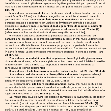
Executiv odată cu
4. inserarea dreptului salariaților care îngrijesc pacienți cu afecțiuni oncologice de a
legislativ
inspecto
15.05.2026
Greva
2. Se impune reformularea
Consiliul
beneficia de concediu și indemnizație pentru îngrijirea pacientului, pe o perioadă de cel
finalizarea grevei
ă
ri școlari
din
mult 45 de zile calendaristice într-un interval de 1 an, pentru fiecare pacient –
art. 24
tezei a doua a alineatului (8) al
administra
generale din anul
cetățene
generali
învățăm
alin. (7)
;
articolului 10, textul în actuala
al I.S.J.
ască
2023
. Este o
încalcă
ântul
5. acordarea unui număr de
25 de zile
de concediu de odihnă (pentru o vechime în
formulare fiind lipsit de sens:
Hunedoa
22.01.2026
Problem
dovadă de
dreptul
muncă între 5 și 15 ani) + extinderea categoriilor de beneficiari ai acestui concediu:
preunive
„(8) Dacă salariul de bază, solda
e în
personal didactic de conducere,
de îndrumare și control
din inspectoratele școlare,
la
ipocrizie și o
rsitar se
actualita
de funcție/salariul de funcție,
personal didactic de conducere din unitățile de învățământ și unități de educație
protest
08.06.20
amână!
desconsiderare
extrașcolare,
inclusiv casele corpului didactic și centrele de resurse și asistență
te
al
indemnizația de încadrare sau,
Consiliul
14.05.2026
Ședința
totală a
educațională
, personal didactic auxiliar și personal administrativ –
art. 28 alin. (2)
profesori
22.01.2026
Guvernu
după caz, indemnizația lunară
C.A. al
administra
angajamentelor
[mărindu-se numărul de zile și extinzându-se categoriile de beneficiari];
lor!
l
I.S.J.
pentru o funcție din sectorul
al I.S.J.
luate în fața
6. inserarea clauzei ce stabilește că personalul didactic de predare care, pe
Românie
05.03.2026
Nu
Hunedoa
bugetar, calculată conform
parcursul unui an școlar, își desfășoară activitatea succesiv în mai multe unități/instituții
Hunedoa
societății. Ceea ce
i
cedați
ra
de învățământ în baza unor contracte individuale de muncă distincte, are dreptul la
prezentei legi pentru un program de
face Guvernul
destabili
presiunil
concediu de odihnă la fiecare dintre acestea, proporțional cu perioada lucrată, iar
05.05.2026
Ședința
lucru de 8 ore zilnic, este mai mică
27.05.20
astăzi nu este doar
zează
or
concediul de odihnă și indemnizația aferentă se acordă de către fiecare unitate/instituție
C.A. al
decât valoarea salariului de bază
Consiliu
grav
o încălcare a legii,
decidenț
în parte, în timpul vacanțelor școlare intermodulare existente în perioada lucrată –
art.
I.S.J.
minim brut pe țară garantat în plată,
școala
Liderilo
28 alin. (5)
;
ilor! Nu
ci o
abandonare
Hunedoa
românea
7. acordarea
concediului de odihnă suplimentar între 3 și 7 zile
și personalului
atunci persoana care ocupă funcția
semnați
S.I.P.
directă a
ra
didactic de conducere, de îndrumare și de control (nu doar personalului didactic auxiliar
scă
pentru
respectivă beneficiază de plata unei
Județul
întregului sistem
29.04.2026
Ședința
și administrativ) –
art. 28 alin. (10)
[propunerea ministerului era de eliminare a
participa
14.01.2026
Reduceri
sume egale cu salariul de bază
Hunedoar
C.A. al
educațional,
concediului de odihnă suplimentar];
rea la
le in
minim brut pe țară garantat în plată.
I.S.J.
Biroul
8. acordarea a
5 zile lucrătoare
pentru decesul cumnaților –
art. 29 alin. (1) lit. d)
;
dovedind încă o
simulări!
baza
Hunedoa
În cazul în care programul normal
9. acordarea
unei zile lucrătoare libere plătite – ziua votării
– pentru salariații
Executi
dată că pentru
cardului
10.02.2026
REFER
care au calitatea de membri ai birourilor electorale ale secțiilor de votare sau de
ra
de munci
pentru este,??????
S.I.P.
actualul Executiv
Catena
ENDUM
operatori de calculator ai acestora – art. 29 alin. (1) lit. j);
22.04.2026
Ședința
potrivit legii, mai mic de 8 ore
Județul
2026
educația nu
10. acordarea
unei zile libere plătite/săptămână
, dar nu mai multe de 30 de zile
30.01.2026
Planul
C.A. al
zilnic, persoana care ocupă funcția
Hunedoa
reprezintă o
pe an calendaristic, pentru salariații cu afecțiuni medicale grave sau afecțiuni cronice,
15.12.2025
Mea
de
I.S.J.
respectivă beneficiază de plata unei
confirmate prin documente medicale, ce necesită tratament medical periodic efectuat în
maxima
prioritate
.
școlariz
Hunedoa
regim de internare de zi –
art. 29 alin. (1) lit. k)
;
sume calculate prin raportarea
culpa ...
25.05.20
are
Nu putem sta la
ra
11. menținerea clauzei privind considerarea ca vechime în învățământ a concediilor
pe tonuri
salariului de bază minim brut pe
2026-
Comisi
masa unor
21.04.2026
Ședința
fără plată pentru interese personale care nu depășesc
20 de zile
lucrătoare pe an
de
2027
țară la numărul mediu de ore lunar
Paritară 
negocieri false,
calendaristic (clauză propusă pentru eliminare de către minister) –
art. 32 alin. (1)
;
C.A. al
soprană
sau
potrivit programului legal de lucru
la nivelu
12. inserarea dreptului personalului didactic titular de a beneficia de concediu fără
I.S.J.
menite doar să
despre
05.12.2025
Comunic
plată cu o durată totală de 3 ani într-un interval de 7 ani, dacă solicită să se
aprobat.”
Hunedoa
I.S.J.