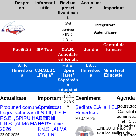
Despre
Informații
Revista
Actualitat
noi
utile
presei
e
Important
Evenimen
t
Noi
Înregistrare
suntem
Autentificare
SINDI
CATU
L
Centrul de
Facilități
SIP Tour
C.A.R.
Juridic
formare
ÎNVĂ
Activitate
ȚĂM
editorială
ÂNT
S.I.P.
F.S.E.
PREU
I.S.J.
Hunedoar
C.N.S.L.R.
„Spiru
Hunedoar
Ministerul
NIVE
a
„Frăția”
Haret”
a
Educației
RSITA
Săptămân
R
a
JUDE
educației
ȚUL
HUNE
Actualitate
Important
Eveniment
Agenda
DOAR
A
20.07.20
Propuneri comune privind
Comunicat
Ședința C.A. al I.S.J.
Consiliul
Legea salarizării F.S.L.I.,
F.S.L.I., F.S.E.
Hunedoara
administra
F.S.E. „SPIRU HARET” și
„SPIRU
20.07.2026
al I.S.J.
F.N.S. „ALMA MATER” - iunie
HARET” și
Hunedoa
Luni, 20 iulie a.c., a
2026
F.N.S. „ALMA
avut loc ședința de
MATER”
23.07.2026
13.07.20