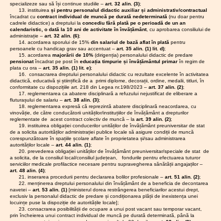
bifeze o acțiune pe
ratările
at
specializeze sau să își continue studiile –
art. 32 alin. (3)
;
ra
Hunedoa
agenda publică a
politico-
F.S.E.
13. instituirea
și pentru personalul didactic auxiliar și administrativ/contractual
3.
Articolul 14 se modifică și
20.04.2026
Ședința
Ministerului.
educațio
„SPIRU
încadrat cu
contract individual de muncă pe durată nedeterminată
(nu doar pentru
C.A. al
va avea următorul cuprins:
21.05.20
nale
cadrele didactice) a dreptului la
concediu fără plată pe o perioadă de un an
HARET”
Mimarea
I.S.J.
„
Art. 14.
Personalul care
calendaristic, o dată la 10 ani de activitate în învățământ
, cu aprobarea consiliului de
și
Comisia 
22.01.2026
Apel
consultării
Hunedoa
administrație –
art. 32 alin. (6)
;
F.S.L.I.
exercită activitatea de control
pentru
Dialog
publice
nu va
ra
14. acordarea sporului de 15%
din salariul de bază aflat în plată
pentru
05.12.20
complet
financiar preventiv, pe perioada de
Social de
diminua revolta
persoanele cu handicap grav sau accentuat –
art. 35 alin. (1) lit. d)
;
16.04.2026
Ședința
25
area
exercitare a acesteia, beneficiază
nivelul
legitimă a colegilor
15. acordarea
majorării de 10%
(dirigenția) personalului didactic de predare
C.A. al
chestion
28.11.2025
Concedi
de un spor la salariul de bază,
pensionat
încadrat pe post în
educația timpurie și învățământul primar
în regim de
Instituție
și nu poate
I.S.J.
arului
atorul
plata cu ora –
art. 35 alin. (1) lit. e)
;
solda de funcție/salariul de funcție
Prefectul
Hunedoa
substitui
14.01.2026
Chestion
16. consacrarea dreptului personalului didactic cu rezultate excelente în activitatea
18.11.2025
Comunic
de 10%.
Acest spor nu se ia în
ra
Județul
responsabilitatea
didactică, educativă și științifică de a primi diplome, decorații, ordine, medalii, titluri, în
ar
at
calcul la determinarea limitei
Hunedoa
02.04.2026
Ședința
reală pe care
conformitate cu dispozițiile art. 218 din Legea nr.198/2023 –
art. 37 alin. (2)
;
Opinia
comun
sporurilor, primelor, premiilor și
C.A. al
17. reglementarea ca abatere disciplinară a refuzului nejustificat de eliberare a
autoritățile trebuie
dumnea
18
I.S.J.
fluturașului de salariu –
art. 38 alin. (3)
;
indemnizațiilor prevăzute la art
21.05.20
voastră
noiembri
să o manifeste față
18. reglementarea expresă că reprezintă abatere disciplinară neacordarea, cu
Hunedoa
21 alin. (2).”
conteaz
e 2025
Comisi
de educație.
vinovăție, de către conducătorii unităților/instituțiilor de învățământ a drepturilor
ra
ă!
Paritară 
13.11.2025
Ministrul
Amintim poziția
reglementate de acest contract colectiv de muncă – la
art. 39 alin. (2)
;
25.03.2026
Conferin
12.12.2025
Comisia
4.
La Capitolul IV — Alte
educație
la nivelu
19. instituirea obligației conducerilor unităților de învățământ preuniversitar de stat
fermă a celor trei
ța de
de
i atacă
drepturi salariale —
este necesară
de a solicita autorităților administrației publice locale să asigure condiții de muncă
I.S.J.
federații din
alegeri
Dialog
profesori
corespunzătoare în spațiile școlare aflate în proprietatea și/sau administrarea
introducerea de noi articole privind:
Hunedoa
învățământ și
C.A.R.
Social a
autorităților locale –
art. 44 alin. (1)
;
i pentru
-
reglementarea indemnizației
(IFN)
anume aceea că
20. prevederea obligației unităților de învățământ preuniversitar/speciale de stat de
județului
a
de hrană si a voucherelor de
S.I.P.
19.05.20
parlamentarii
a solicita, de la consiliul local/consiliul județean, fondurile pentru efectuarea tuturor
Hunedoa
deturna
Hunedoa
vacanță
pentru personalul plătit din
serviciilor medicale profilactice necesare pentru supravegherea sănătății angajaților –
Consiliul
ra
României trebuie
atenția
ra - 2026
art. 48 alin. (4)
;
fonduri publice,
fără plafonarea la
administra
de la
să opteze între
04.12.2025
Comunic
21. inserarea procedurii pentru declararea bolilor profesionale –
art. 51 alin. (2)
;
25.03.2026
Consiliul
un anumit cuantum al salariului
măsurile
al I.S.J.
at
două variante: să
22. menținerea dreptului personalului din învățământ de a beneficia de decontarea
Liderilor
anti-
de bază net;
F.S.E.
Hunedoa
refuze inițierea
navetei –
art. 53 alin. (1)
[ministerul dorea restrângerea beneficiarilor acestui drept,
S.I.P.
educație
„SPIRU
- reglementarea indemnizației
exclusiv la personalul didactic de predare și condiționarea plății de inexistența unei
acestui pseudo-
Județul
impuse
HARET”
locuințe puse la dispoziție de autoritățile locale];
pentru deținerea titlului științific
14.05.20
proiect al legii
Hunedoa
de
și
23. consacrarea posibilității de ocupare a unui post vacant sau temporar vacant,
de doctor
, după cum urmează:
Consiliul
salarizării sau să
ra -
Guvernu
F.S.L.I.
prin încheierea unui contract individual de muncă pe durată determinată, până la
„
Art. NOU (1) Personalul care
administra
Biroul