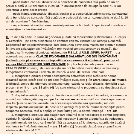
conjuncturale sau
suntem)
ri
- posibilitatea cadrului didactic de a beneficia de concediul fără plată de un an
Hunedoa
să asigure promovarea personalului
al I.S.J.
UNIȚI
ajustări minimale
școlar o dată la 10 ani chiar și cumulat, în doi ani școlari (în situația în care nu și-au
11.03.2026
Despre
ra
în funcții, grade și trepte
suntem
Hunedoa
care nu răspund în
valorificat la timp acest drept);
adevărat
05.06.2026
5 iunie -
puternici
profesionale și avansarea în
- posibilitatea personalului didactic auxiliar și a personalului administrativ/ contractual
mod real
a
Ziua
!!!
de a beneficia de concediu fără plată pe o perioadă de un an calendaristic, o dată la 10
gradații, în condițiile legii,
astfel
17.06.20
irespons
problemelor
Național
...dar
ani de activitate în învățământ;
încât să se încadreze în sumele
abilitate
Miting ș
semnalate. În
ă a
având în
- organizarea și funcționarea comisiei paritare de la nivelul inspectoratelor școlare și
aprobate cu această destinație în
10.03.2026
Simulăril
marș d
contextul în care
Educație
al unităților de învățământ etc.
vedere
e la
bugetul propriu
”.
protest
i
Guvernul și
rezultate
examen
Motivare
: salariile de bază sunt
II.
Pe de altă parte, în urma negocierilor purtate cu reprezentanții Ministerului Educației
Bucureșt
le, nu
28.05.2026
Informar
ministrul Muncii
ele
și Cercetării – pe baza proiectului de contract colectiv elaborat de Direcția Generală
stabilite prin lege, conform
suntem!
e
Piața
ne-au transmis
național
Economică din cadrul ministerului (care propunea eliminarea mai multor drepturi stabilite
sindicală
dispozițiilor art. 7 lit. o) din proiect;
29.04.2026
Referen
Victoriei
deja, sec și cinic,
în favoare salariaților din învățământ prin vechiul contract colectiv de muncă), dar
e vor fi
- mai
dum...
în consecință, angajatorul
Piața Pala
că
„mai mult de
avându-se în vedere și proiectul elaborat de F.S.L.I. și F.S.E „SPIRU HARET” – s-a
serios
2026
(ordonatorul de credite) nu poate
20.04.2026
Electro-
convenit asupra unor
CLAUZE FAVORABILE SALARIAȚILOR DIN ÎNVĂȚĂMÂNT
Parlamen
perturbat
atât nu se poate”
,
Consiliul
(inclusiv prin păstrarea unor dispoziții ce se doreau a fi eliminate), precum și
logica
stabili
un salariu de bază la un
e!
ui
participarea
Liderilor
asupra UNOR DREPTURI SUPLIMENTARE
(în plus față de cele prevăzute în
unui
nivel inferior celui prevăzut de lege
06.03.2026
NU
noastră la
S.I.P.
CCMUNSNCIP anterior), de care aceștia nu pot beneficia decât după semnarea și
așa-
pentru a se încadra în sumele
PARTICI
11.06.20
Județul
întâlnirea de astăzi
înregistrarea contractului colectiv de muncă la nivel de sector, între care:
numit
PĂM LA
aprobate în buget cu această
Hunedoa
Consiliul
1. menținerea clauzei privind desfășurarea activităților care alcătuiesc norma
ar fi complet
ministru
SIMULĂ
didactică (altele decât cele de predare-învățare-evaluare)
și în afara locului de muncă
ra
destinație; în plus, în sistemul de
administra
inutilă,
servind
al
RI
(biblioteci, centre de informare și documentare, casele corpului didactic, domiciliu etc.),
învățământ preuniversitar,
25.05.2026
Comisia
al I.S.J.
educație
strict intereselor
precum și on-line –
art. 14 alin. (4)
[pe care ministerul le propunea a se desfășura doar
25.02.2026
Convoca
paritară
cuantumul sporurilor este stabilit
i
Hunedoa
de imagine
în spațiul școlar];
tor
de la
prin lege sau prin acte
09.03.2026
Frica nu
2. dreptul salariaților angajați cu fracție de normă/post de a fi încadrați, la cerere, cu
publică ale
Conferin
nivelul
trebuie
administrative cu caracter normativ
normă/post întreagă/întreg
sau pe fracție mai mare
de normă/post, dacă apar norme
11.06.20
guvernanților.
ța de
I.S.J.
sau fracțiuni de norme vacante din aceeași specialitate sau specialități înrudite,
să
emise în baza legii. În condițiile în
Comisi
alegeri a
Atragem atenția că
Hunedoa
respectiv posturi ori fracțiuni de posturi de același fel și dacă întrunesc condițiile pentru
dicteze
care, în sistemul de învățământ,
CAR
Paritară 
actualul proiect de
ra
ocuparea acestora, fără a depăși un post întreg sau o normă întreagă –
art. 18
;
la
(IFN)
drepturile salariale nu sunt supuse
la nivelu
lege
încalcă
3. menținerea dreptului angajaților care renunță la concediul legal pentru creșterea
19.05.2026
Ședința
catedră:
SIP
negocierii și aprecierii ordonatorului
copilului în vârstă de până la 1 an, 2 ani, respectiv 3 ani de a beneficia de reducerea
I.S.J.
C.A. al
flagrant
tocmai
Abuzuril
Hunedoa
duratei normale de lucru cu 2 ore/zi, fără ca aceasta să le afecteze salariile de bază și
de credite, este incorectă instituirea
I.S.J.
Hunedoa
e unor
actele normative
ra
vechimea în învățământ/muncă –
art. 23 alin. (1)
[această clauză era propusă spre
Hunedoa
obligației din teza finală a alin. (7).
directori
adoptate de
eliminare de către M.E.C.];
10.02.2026
Inițiativă
ra
și
10.06.20