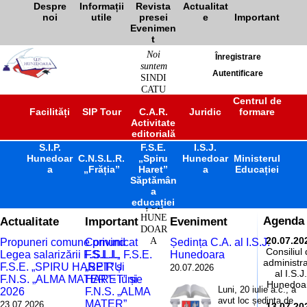
Despre
Informații
Revista
Actualitat
noi
utile
presei
e
Important
Evenimen
t
Noi
Înregistrare
suntem
Autentificare
SINDI
CATU
L
Centrul de
Facilități
SIP Tour
C.A.R.
Juridic
formare
ÎNVĂ
Activitate
ȚĂM
editorială
ÂNT
S.I.P.
F.S.E.
PREU
I.S.J.
Hunedoar
C.N.S.L.R.
„Spiru
Hunedoar
Ministerul
NIVE
a
„Frăția”
Haret”
a
Educației
RSITA
Săptămân
R
a
JUDE
educației
ȚUL
HUNE
Actualitate
Important
Eveniment
Agenda
DOAR
A
20.07.20
Propuneri comune privind
Comunicat
Ședința C.A. al I.S.J.
Consiliul
Legea salarizării F.S.L.I.,
F.S.L.I., F.S.E.
Hunedoara
administra
F.S.E. „SPIRU HARET” și
„SPIRU
20.07.2026
al I.S.J.
F.N.S. „ALMA MATER” - iunie
HARET” și
Hunedoa
Luni, 20 iulie a.c., a
2026
F.N.S. „ALMA
avut loc ședința de
MATER”
23.07.2026
13.07.20