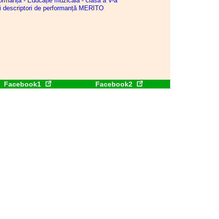
formanță - Educație muzicală - clasa a V-a
Consiliul de administrație al
și descriptori de performanță MERITO
I.S.J. Hunedoara
22.04.2026
Consiliul de administrație al
I.S.J. Hunedoara
21.04.2026
Consiliul de administrație al
I.S.J. Hunedoara
Facebook1
Facebook2
20.04.2026
Consiliul de administrație al
I.S.J. Hunedoara
16.04.2026
Consiliul de administrație al
I.S.J. Hunedoara
02.04.2026
Consiliul de administrație al
I.S.J. Hunedoara
25.03.2026
Conferința de alegeri a CAR
(IFN) SIP Hunedoara
25.03.2026