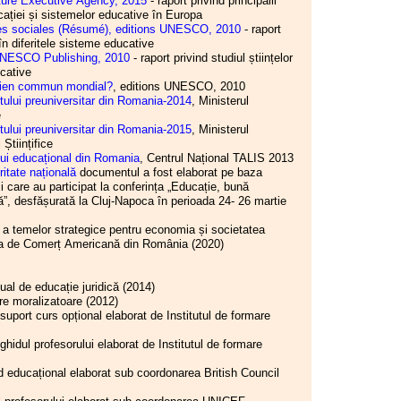
ture Executive Agency, 2015
- raport privind principalii
 I.S.J. Hunedoara
cației și sistemelor educative în Europa
 I.S.J. Hunedoara
11.06.2026
ces sociales (Résumé), editions UNESCO, 2010
- raport
 I.S.J. Hunedoara
Comisia Paritară de la nivelul
 în diferitele sisteme educative
 I.S.J. Hunedoara
I.S.J. Hunedoara
UNESCO Publishing, 2010
- raport privind studiul științelor
egeri C.A.R. (IFN)
ucative
a - 2026
10.06.2026
 bien commun mondial?
, editions UNESCO, 2010
or S.I.P. Județul
Consiliul de administrație al
tului preuniversitar din Romania-2014
, Ministerul
oul Executiv S.I.P.
I.S.J. Hunedoara
e
ara
tului preuniversitar din Romania-2015
, Ministerul
 I.S.J. Hunedoara
08.06.2026
Științifice
 I.S.J. Hunedoara
Consiliul de administrație al
lui educațional din Romania
, Centrul Național TALIS 2013
legeri a CAR (IFN) SIP
I.S.J. Hunedoara
itate națională
documentul a fost elaborat pe baza
ocator
ii care au participat la conferința „Educație, bună
 I.S.J. Hunedoara
27.05.2026
ă”, desfășurată la Cluj-Napoca în perioada 24- 26 martie
 I.S.J. Hunedoara
Consiliul Liderilor S.I.P.
 stradă!
Județul Hunedoara - Biroul
 a temelor strategice pentru economia și societatea
 I.S.J. Hunedoara
Executiv S.I.P. Județul
 de Comerț Americană din România (2020)
or S.I.P. Județul
Hunedoara
oul Executiv S.I.P.
ara
25.05.2026
al de educație juridică (2014)
 I.S.J. Hunedoara
Comisia Paritară de la nivelul
re moralizatoare (2012)
 I.S.J. Hunedoara
I.S.J. Hunedoara
suport curs opțional elaborat de Institutul de formare
 I.S.J. Hunedoara
r F.S.E. „Spiru Haret”
21.05.2026
ghidul profesorului elaborat de Institutul de formare
 I.S.J. Hunedoara
Comisia de Dialog Social de
 I.S.J. Hunedoara
la nivelul Instituției
d educațional elaborat sub coordonarea British Council
uTube CNSLR-FRĂȚIA!
Prefectului Județul
 Executiv al S.I.P.
Hunedoara