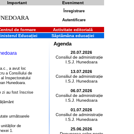
Important
Eveniment
Înregistrare
HUNEDOARA
Autentificare
Centrul de formare
Activitate editorială
inisterul Educației
Săptămâna educației
Agenda
20.07.2026
unedoara
Consiliul de administrație al
I.S.J. Hunedoara
 a.c., a avut loc
13.07.2026
cru a Consiliului de
Consiliul de administrație al
 al Inspectoratului
I.S.J. Hunedoara
ean Hunedoara.
06.07.2026
 zi au fost înscrise
Consiliul de administrație al
I.S.J. Hunedoara
nvățământ
01.07.2026
Consiliul de administrație al
cutate următoarele
I.S.J. Hunedoara
 unităților de
25.06.2026
nexei 1.
Depunerea celor peste