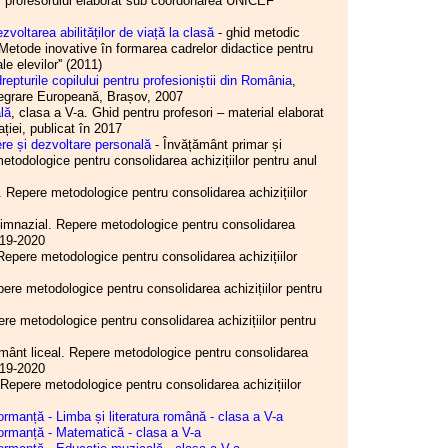
l profesorului elaborat sub coordonarea UNICEF
ara
 I.S.J. Hunedoara
21.05.2026
voltarea abilităților de viață la clasă
- ghid metodic
 I.S.J. Hunedoara
Comisia Paritară de la nivelul
,,Metode inovative în formarea cadrelor didactice pentru
 I.S.J. Hunedoara
I.S.J. Hunedoara
le elevilor'' (2011)
 I.S.J. Hunedoara
repturile copilului pentru profesioniștii din România
,
19.05.2026
tegrare Europeană, Brașov, 2007
 I.S.J. Hunedoara
Consiliul de administrație al
lă
, clasa a V-a. Ghid pentru profesori – material elaborat
 I.S.J. Hunedoara
I.S.J. Hunedoara
ației, publicat în 2017
orii unităților de
ere și dezvoltare personală
- Învățământ primar și
județul Hunedoara (on
14.05.2026
todologice pentru consolidarea achizițiilor pentru anul
Consiliul de administrație al
or S.I.P. Județul
oul Executiv S.I.P.
I.S.J. Hunedoara
 Repere metodologice pentru consolidarea achizițiilor
ra - Informare
fesională
05.05.2026
imnazial. Repere metodologice pentru consolidarea
 I.S.J. Hunedoara
Consiliul de administrație al
2019-2020
 I.S.J. Hunedoara
I.S.J. Hunedoara
epere metodologice pentru consolidarea achizițiilor
29.04.2026
ere metodologice pentru consolidarea achizițiilor pentru
Consiliul Liderilor S.I.P.
Județul Hunedoara - Biroul
re metodologice pentru consolidarea achizițiilor pentru
Executiv S.I.P. Județul
Hunedoara
mânt liceal. Repere metodologice pentru consolidarea
2019-2020
29.04.2026
 Repere metodologice pentru consolidarea achizițiilor
Conferința de alegeri a U.J.
C.N.S.L.R. Frăția Hunedoara
ormanță - Limba și literatura română - clasa a V-a
formanță - Matematică - clasa a V-a
29.04.2026