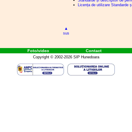
Standarde și descriptori de per
Județul Hunedoara
Licența de utilizare Standarde 
.2024
Biroul Executiv S.I.P. Județul
Hunedoara
.2024
Săptămâna Educației - Concursul de
manuscrise „Magister”
.2024
Consiliul Liderilor S.I.P. Județul
Hunedoara - F.S.E. „Spiru Haret”
▲
.2024
Ședința cu directorii unităților de
sus
învățământ preuniversitar din județul
Hunedoara
.2024
Concursul de manuscrise „Magister” -
ediția 2024
Foto/video
Contact
.2024
„Diavolul” se ascunde în detalii
Copyright © 2002-2026 SIP Hunedoara
.2024
Indicele ITUC al respectării drepturilor
salariaților și organizațiilor sindicale
.2024
Concursul pentru acordarea gradației
de merit - sesiunea 2024
.2024
Metodologia privind acordarea gradației
de merit - sesiunea 2024