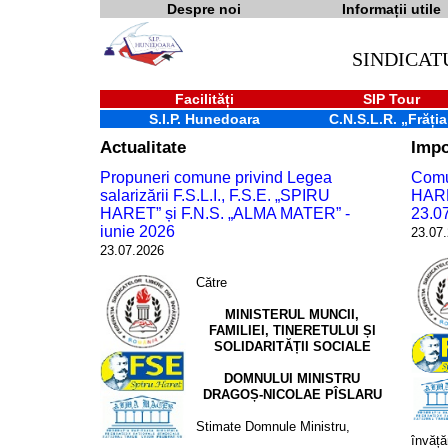
Despre noi
Informații utile
SINDICAT
Facilități
SIP Tour
S.I.P. Hunedoara
C.N.S.L.R. „Frăția
Actualitate
Impo
Propuneri comune privind Legea
Comun
salarizării F.S.L.I., F.S.E. „SPIRU
HARE
HARET” și F.N.S. „ALMA MATER” -
23.0
iunie 2026
23.07
23.07.2026
Către
MINISTERUL MUNCII,
FAMILIEI, TINERETULUI Șl
SOLIDARITĂȚII SOCIALE
DOMNULUI MINISTRU
DRAGOȘ-NICOLAE PÎSLARU
Stimate Domnule Ministru,
învăță