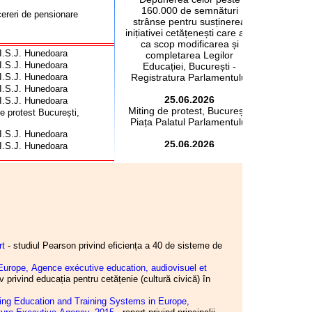
160.000 de semnături
cereri de pensionare
strânse pentru susținerea
ice la limită de
inițiativei cetățenești care are
d cu data de
ca scop modificarea și
 I.S.J. Hunedoara
completarea Legilor
olicitarea/plângerea
 I.S.J. Hunedoara
Educației, București -
i cadru didactic
 I.S.J. Hunedoara
Registratura Parlamentului
ele concursului
 I.S.J. Hunedoara
 gradației de merit
25.06.2026
 I.S.J. Hunedoara
țiilor.
Miting de protest, București,
e protest București, 17
ortul privind
Piața Palatul Parlamentului
personal pentru
 I.S.J. Hunedoara
e – iunie 2026, cu o
25.06.2026
 I.S.J. Hunedoara
31% raportat la
Consiliul de administrație al
 I.S.J. Hunedoara
per elev calculat,
I.S.J. Hunedoara
ațională a Educației
2.
cală - mai 2026
19.06.2026
or S.I.P. Județul
Consiliul de administrație al
I.S.J. Hunedoara
 de la nivelul I.S.J.
17.06.2026
 I.S.J. Hunedoara
Miting și marș de protest,
rt
- studiul Pearson privind eficiența a 40 de sisteme de
ământul preuniversitar
București, Piața Victoriei -
Piața Palatul Parlamentului
 Europe, Agence exécutive education, audiovisuel et
 I.S.J. Hunedoara
 privind educația pentru cetățenie (cultură civică) în
 I.S.J. Hunedoara
11.06.2026
 I.S.J. Hunedoara
Consiliul de administrație al
oring Education and Training Systems in Europe,
 I.S.J. Hunedoara
I.S.J. Hunedoara