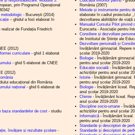
re și responsabilizare. Modulul 3:
Educația viitorilor părinți
- ghidu
Județul Hunedo
.2025
NOI ȘI EI
uropean, prin Programul Operațional
România (2007)
19.01.2026
Ședința C.A. al
.2025
Aprobarea planurilor-cadru pentru
 30342
Metode și instrumente pentru dez
învățământul liceal cu frecvență zi
16.01.2026
Ședința C.A. al
d metodologic
- București (2014)
elaborate în cadrul proiectului 
.2025
Întâlnire cu conducerea M.E.C.
13.01.2026
Ședința C.A. al
ucație
– ghidul a fost elaborat în
dezvoltarea abilităților de viață a
Informare
12.01.2026
Ședința C.A. al
Manualul Cursului Pilot privind d
.2025
Proiectul de ordin privind aprobarea
 realizat de Fundația Friedrich
Eurocarta - Asociație pentru In
05.01.2026
Ședința C.A. al
planurilor-cadru pentru învățământul
Consiliere și dezvoltare persona
15.12.2025
Ședința C.A. al
liceal cu frecvență zi
de Institutul de Științe ale Educ
12.12.2025
Ședință cu direct
.2025
Gradația de merit 2025 - rezultate
Dezvoltare personală și Consili
învățământ din 
inițiale
line)
CNEE (2012)
învățământ gimnazial. Repere me
.2025
Acordarea voucherelor de vacanță în
10.12.2025
Consiliul Lideril
formei curriculare
- ghid 1 elaborat
școlar 2019-2020
anul 2025
Hunedoara - Bir
Biologie
- Învățământ gimnazial.
.2025
Gradația de merit 2025
Județul Hunedoa
lumului
- ghid 5 elaborat de CNEE
pentru anul școlar 2019-2020
.2025
Frecvența depunerii certificatului de
sindicală și pro
Educație socială
- Învățământ g
cazier judiciar și a
08.12.2025
Ședința C.A. al
EE (2012)
achizițiilor pentru anul școlar 
certificatului/adeverinței de integritate
02.12.2025
Ședința C.A. al
 România
Istorie
- Învățământ gimnazial. R
comportamentală de către personalul
diului educațional din România
pentru anul școlar 2019-2020
didactic
umului național
- ghid 6 elaborat de
Biologie
- Învățământ liceal. Rep
.2025
Conferința anuală a CAR (IFN) SIP
anul școlar 2019-2020
Hunedoara
Chimie
- Învățământ liceal. Repe
.2025
Structura anului școlar 2025-2026
anul școlar 2019-2020
.2025
Conferința anuală a CAR (IFN) SIP
Discipline socio-umane
- Învăță
Hunedoara - convocator
e baza standardelor de cost
- studiu
achizițiilor pentru anul școlar 
.2025
Precizări privind planurile cadru pentru
liceu
Informatică
- Învățământ liceal.
pentru anul școlar 2019-2020
.2025
Ședința C.L.D.P.S. Hunedoara
Standarde și descriptori de perf
.2025
Decontul navetei - informare
ție, învățare și rezultate școlare
-
Standarde și descriptori de per
.2024
Consiliul Liderilor/Biroul Executiv S.I.P.