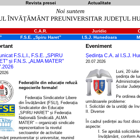
Revista presei
Actualitate
Noi suntem
UL ÎNVĂȚĂMÂNT PREUNIVERSITAR JUDEȚUL 
C.A.R.
Juridic
”
F.S.E. „Spiru Haret”
I.S.J. Hunedoara
M
rtant
Eveniment
icat F.S.L.I., F.S.E. „SPIRU
Ședința C.A. al I.S.J. H
T” și F.N.S. „ALMA MATER”
20.07.2026
7.2026
Luni, 20 iulie
.2026
ședința de lu
Administrație
Federațiile din educație refuză
Școlar Județ
negocierile formale!
Pe ordinea de
Federația Sindicatelor Libere
următoarele probleme:
din Învățământ (FSLI), Federația
I. Solicitări de la unități de î
Sindicatelor din Educație
II. Diverse
„SPIRU HARET” și Federația
Națională Sindicală „ALMA
În cadrul ședinței au fost dis
MATER” – organizații sindicale
aspecte:
reprezentative la nivelul
I. Se aprobă solicitările
sectoarelor de activitate
învățământ, conform A
mânt preuniversitar și universitar, reunind