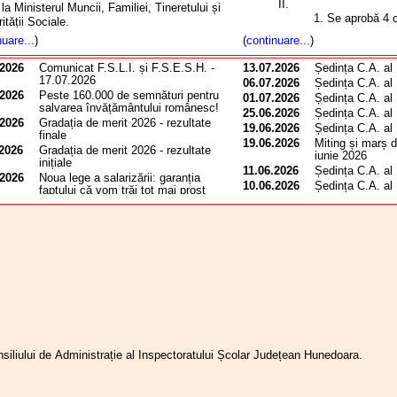
II.
 la Ministerul Muncii, Familiei, Tineretului și
1. Se aprobă 4 
ității Sociale.
a cadrelor didact
m gira cu prezența noastră un simplu
nuare...
)
(
continuare...
)
vârstă, începân
țiu de imagine. Cele trei federații și-au
01.09.2026.
is deja punctul de vedere comun,
.2026
Comunicat F.S.L.I. și F.S.E.S.H. -
13.07.2026
Ședința C.A. al
2. Se respinge s
entat și detaliat, în cadrul discuțiilor
17.07.2026
06.07.2026
Ședința C.A. al
prealabilă a unu
oare. Nu putem valida soluții conjuncturale
.2026
Peste 160.000 de semnături pentru
01.07.2026
Ședința C.A. al
privind rezultat
ustări minimale care nu răspund în mod
salvarea învățământului românesc!
25.06.2026
Ședința C.A. al
pentru obținerea
roblemelor semnalate. În contextul în care
.2026
Gradația de merit 2026 - rezultate
19.06.2026
Ședința C.A. al
în urma contesta
finale
ul și ministrul Muncii ne-au transmis deja,
19.06.2026
Miting și marș d
3. Se aprobă rap
 cinic, că
„mai mult de atât nu se poate”
,
.2026
Gradația de merit 2026 - rezultate
iunie 2026
cheltuielile de 
inițiale
iparea noastră la întâlnirea de astăzi ar fi
11.06.2026
Ședința C.A. al
perioada ianuari
.2026
Noua lege a salarizării: garanția
t inutilă,
servind strict intereselor de
10.06.2026
Ședința C.A. al
depășire de 13,
faptului că vom trăi tot mai prost
ne publică ale guvernanților.
08.06.2026
Ședința C.A. al
costul standard 
.2026
Rezultate referendum greva generală
m atenția că actualul proiect de lege
05.06.2026
5 iunie - Ziua N
conform Anexei 
(Dacă suntem) UNIȚI suntem
ă flagrant
tocmai actele normative
puternici!!!
28.05.2026
Informare sindi
ate de Executiv odată cu
finalizarea grevei
...dar având în vedere rezultatele, nu
Consiliul Lideril
ale din anul 2023
. Este o dovadă de
suntem!
Hunedoara
izie și o desconsiderare
totală a
.2026
Referendum...
25.05.2026
Comisia paritară
amentelor
luate în fața societății. Ceea ce
Hunedoara
.2026
Electro-logica unui așa-numit ministru
uvernul astăzi nu este doar o încălcare a
al educației
19.05.2026
Ședința C.A. al
ci o
abandonare directă a întregului
.2026
Frica nu trebuie să dicteze la catedră:
15.05.2026
Greva din învăț
m educațional, dovedind încă o dată că
Abuzurile unor directori și inspectori
se amână!
u actualul Executiv educația nu
școlari generali încalcă dreptul la
14.05.2026
Ședința C.A. al
intă o prioritate
.
protest al profesorilor!
nsiliului de Administrație al Inspectoratului Școlar Județean Hunedoara.
05.05.2026
Ședința C.A. al
em sta la masa unor negocieri false,
.2026
Nu cedați presiunilor decidenților! Nu
29.04.2026
Ședința C.A. al
 doar să bifeze o acțiune pe agenda
semnați pentru participarea la simulări!
22.04.2026
Ședința C.A. al
ă a Ministerului.
Mimarea consultării
.2026
REFERENDUM