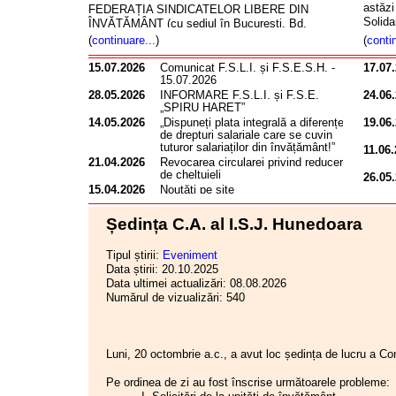
astăzi
FEDERAȚIA SINDICATELOR LIBERE DIN
Solidar
ÎNVĂȚĂMÂNT (cu sediul în București, Bd.
Nu vo
Regina Elisabeta, nr. 52, sector 5), FEDERAȚIA
(
continuare...
)
(
conti
exerci
SINDICATELOR DIN EDUCAȚIE „SPIRU
transm
HARET” (cu sediul în București, str. Tunari, nr.
15.07.2026
Comunicat F.S.L.I. și F.S.E.S.H. -
17.07
fundam
15.07.2026
41, sector 2) și FEDERAȚIA NAȚIONALĂ
anteri
SINDICALĂ „ALMA MATER” (cu sediul în
28.05.2026
INFORMARE F.S.L.I. și F.S.E.
24.06
sau aj
„SPIRU HARET”
București, splaiul Independenței nr. 313, Sector
real p
14.05.2026
„Dispuneți plata integrală a diferențelor
19.06
6) — organizații sindicale reprezentative din
de drepturi salariale care se cuvin
Guvern
învățământ — vă transmit o serie de propuneri
tuturor salariaților din învățământ!”
sec și
11.06
privind proiectul Legii privind salarizarea
21.04.2026
Revocarea circularei privind reducerile
partic
personalului plătit din fonduri publice. Prezentul
de cheltuieli
26.05
comple
material cuprinde atât propunerile transmise
15.04.2026
Noutăți pe site
imagi
anterior, cât și propuneri noi, având anexate
18.03.2026
PROTESTELE TREBUIE SĂ
13.05
Atrage
grilele cuprinzând coeficienții pentru stabilirea
CONTINUE!
încalc
Ședința C.A. al I.S.J. Hunedoara
salariilor de bază pentru funcțiile din învățământ,
16.03.2026
Zgândăriri
adopt
propuse de federațiile noastre.
11.03.2026
Despre adevărata iresponsabilitate
gener
Astfel:
Tipul știrii:
Eveniment
10.03.2026
Simulările la examenele naționale vor fi
ipocr
Data știrii: 20.10.2025
29.04
serios perturbate!
angaj
l.
Referitor la prevederile proiectului de lege:
Data ultimei actualizări: 08.08.2026
20.04
06.03.2026
NU PARTICIPĂM LA SIMULĂRI
face G
Numărul de vizualizări: 540
25.02.2026
Convocator Conferința de alegeri a
legii, 
1.
Alineatul (7) al articolului 4 se modifică
09.03
CAR (IFN) SIP Hunedoara
siste
și va avea următorul cuprins:
10.02.2026
Inițiativă legislativă cetățenească
pentr
„(7) Ordonatorii de credite au obligația să
22.01.2026
Probleme în actualitate
reprez
stabilească salariile de bază/soldele de
Luni, 20 octombrie a.c., a avut loc ședința de lucru a Co
Nu put
22.01.2026
Guvernul României destabilizează grav
funcție/salariile de funcție/soldele de grad/salariile
05.03
școala românească
menite
gradului profesional deținut, gradațiile, soldele de
Pe ordinea de zi au fost înscrise următoarele probleme:
14.01.2026
Reducerile in baza cardului Catena
public
10.02
comandč/sa/ariile de comandă, indemnizațiile de