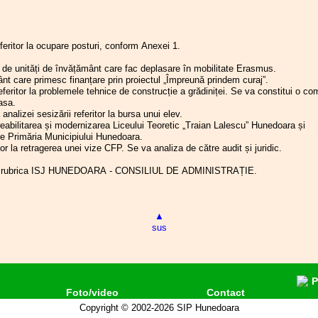
21.04.2026
Ședința C.A. al
ce
nu va diminua revolta legitimă a colegilor
.2026
Planul de școlarizare 2026-2027 sau
20.04.2026
Ședința C.A. al
poate substitui responsabilitatea reală pe
despre ratările politico-educaționale
16.04.2026
Ședința C.A. al
utoritățile trebuie să o manifeste față de
.2026
Apel pentru completarea chestionarului
02.04.2026
Ședința C.A. al
ie.
.2026
Chestionar Opinia dumneavoastră
eferitor la ocupare posturi, conform Anexei 1.
25.03.2026
Conferința de al
m poziția fermă a celor trei federații din
contează!
S.I.P. Hunedoar
mânt și anume aceea că parlamentarii
.2025
Comisia de Dialog Social a județului
orii de unități de învățământ care fac deplasare în mobilitate Erasmus.
25.03.2026
Consiliul Lideril
Hunedoara
ei trebuie să opteze între două variante:
mânt care primesc finanțare prin proiectul „Împreună prindem curaj”.
Hunedoara - Bir
uze inițierea acestui pseudo-proiect al legii
.2025
Comunicat F.S.E. „SPIRU HARET” și
feritor la problemele tehnice de construcție a grădiniței. Se va constitui o co
Județul Hunedo
F.S.L.I. 04.12.2025
zării sau să promoveze o lege sănătoasă, în
asa.
23.03.2026
Ședința C.A. al
.2025
Sindicatele din învățământ pot
alariații din învățământ să fie poziționați
nalizei sesizării referitor la bursa unui elev.
16.03.2026
Ședința C.A. al
declanșa greva generală în condiții
rm importanței muncii depuse, așa cum a
eabilitarea și modernizarea Liceului Teoretic „Traian Lalescu” Hunedoara și
legale ... și alte răspunsuri la probleme
13.03.2026
Conferința de a
roiectul lucrat la Ministerul Muncii împreună
e Primăria Municipiului Hunedoara.
de actualitate
Hunedoara Conv
rezentanții Băncii Mondiale în anul 2024.
r la retragerea unei vize CFP. Se va analiza de către audit și juridic.
.2025
Scrisoare deschisă
09.03.2026
Ședința C.A. al
ția cere respect!
.2025
Comunicat F.S.E.
04.03.2026
Ședința C.A. al
tate la rubrica ISJ HUNEDOARA - CONSILIUL DE ADMINISTRAȚIE.
.2025
Punct de vedere al Federației
25.02.2026
Ne-am întors în
EȘEDINTE,
Sindicatelor din Educație „Spiru Haret”
24.02.2026
Ședința C.A. al
ȘEDINTE, PREȘEDINTE,
.2025
Săptămâna Educației 2025 - Concursul
on HANCESCU Marius Ovidiu
17.02.2026
Consiliul Lideril
de manuscrise „Magister”
Hunedoara - Bir
TOR Anton HADĂR
▲
.2025
Acțiunile de protest vor continua!
Județul Hunedo
sus
.2025
APEL PRIVIND BOICOTAREA
16.02.2026
Ședința C.A. al
ie 2026
ÎNCEPERII CURSURILOR ANULUI
02.02.2026
Ședința C.A. al
ȘCOLAR 2025-2026 în data de 8
28.01.2026
Ședința C.A. al
septembrie 2025
27.01.2026
Colegiul Liderilo
.2025
Invitație și discuții la Cotroceni
26.01.2026
Ședința C.A. al
.2025
Domnule Președinte, nu fiți părtaș la
Foto/video
Contact
23.01.2026
Ședința C.A. al
distrugerea învățământului românesc!
23.01.2026
Canalul de Yo
.2025
Noul Contract colectiv de muncă... și o
Copyright © 2002-2026 SIP Hunedoara
Addenda lămuritoare
21.01.2026
Ședința Biroului