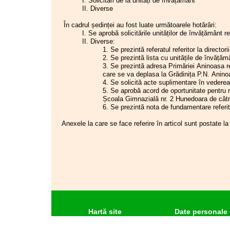
I. Solicitări de la unități de învățământ
2026
publi
încadrare/indemnizații/e lunare, sporurile, alte
30.01
II. Diverse
15.12.2025
Mea maxima culpa ... pe tonuri de
și nu 
drepturi salariale în bani și în natură prevăzute de
soprană
care a
22.01
lege, să asigure promovarea personalului în
În cadrul ședinței au fost luate următoarele hotărâri:
05.12.2025
Comunicat F.S.E. „SPIRU HARET” și
educaț
funcții, grade și trepte profesionale și avansarea
14.01
I. Se aprobă solicitările unităților de învățământ r
F.S.L.I. 05.12.2025
Aminti
în gradații, în condițiile legii,
astfel încât să se
II. Diverse:
28.11.2025
Concediatorul
învăță
12.12
încadreze în sumele aprobate cu această
1. Se prezintă referatul referitor la direct
18.11.2025
Comunicat comun 18 noiembrie 2025
Români
destinație în bugetul propriu
”.
2. Se prezintă lista cu unitățile de învăță
13.11.2025
Ministrul educației atacă profesorii
să ref
04.12
Motivare
: salariile de bază sunt stabilite prin
3. Se prezintă adresa Primăriei Aninoasa re
pentru a deturna atenția de la măsurile
salari
lege, conform dispozițiilor art. 7 lit. o) din proiect;
care se va deplasa la Grădinița P.N. Anino
anti-educație impuse de Guvernul
28.11
care s
în consecință, angajatorul (ordonatorul de credite)
4. Se solicită acte suplimentare în vederea a
Bolojan
confo
nu poate
stabili
un salariu de bază la un nivel
5. Se aprobă acord de oportunitate pentru r
17.10.2025
Scrisoare deschisă adresată
fost p
inferior celui prevăzut de lege pentru a se încadra
Școala Gimnazială nr. 2 Hunedoara de cătr
ministrului educației
cu rep
în sumele aprobate în buget cu această
6. Se prezintă nota de fundamentare referito
13.10.2025
Săptămâna educației - Cupa
20.11
Educa
destinație; în plus, în sistemul de învățământ
Educatorului - ediția 2025
24.10
preuniversitar, cuantumul sporurilor este stabilit
Anexele la care se face referire în articol sunt pos
08.10.2025
„Săptămâna educației” - Salonul
17.10
PR
prin lege sau prin acte administrative cu caracter
„ProfArt”
PRE
normativ emise în baza legii. În condițiile în care,
03.10.2025
Un nou abuz al Guvernului! Executivul
13.10
Simi
în sistemul de învățământ, drepturile salariale nu
a amânat cu un an plata hotărârilor
NIS
sunt supuse negocierii și aprecierii ordonatorului
judecătorești!
12.09
de credite, este incorectă instituirea obligației din
26.09.2025
Discuții cu partidele coaliției de
26.08
23 iul
guvernare
teza finală a alin. (7).
02.09.2025
APEL către elevi și părinți
2. Se impune reformularea tezei a doua a
22.08.2025
A 16-a zi de proteste organizate de
sindicate în fața Ministerului Educației
alineatului (8) al articolului 10, textul în
06.08
și Cercetării, față de Legea Bolojan
actuala formulare fiind lipsit de sens:
24.07
06.08.2025
Discuții la M.E.C.
„(8) Dacă salariul de bază, solda de
Hartă site
Date personale
26.07.2025
Informare privind modificările
funcție/salariul de funcție, indemnizația de
10.07
legislative din învățământul
încadrare sau, după caz, indemnizația lunară