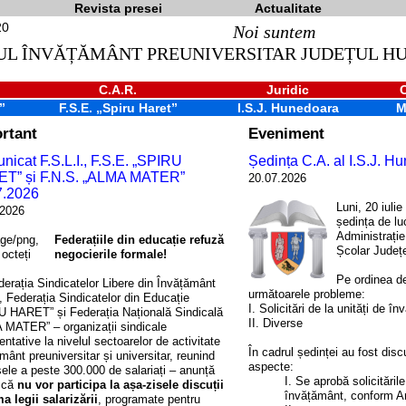
Revista presei
Actualitate
Noi suntem
UL ÎNVĂȚĂMÂNT PREUNIVERSITAR JUDEȚUL 
C.A.R.
Juridic
”
F.S.E. „Spiru Haret”
I.S.J. Hunedoara
M
rtant
Eveniment
icat F.S.L.I., F.S.E. „SPIRU
Ședința C.A. al I.S.J. H
T” și F.N.S. „ALMA MATER”
20.07.2026
7.2026
Luni, 20 iulie
.2026
ședința de lu
Administrație
Federațiile din educație refuză
Școlar Județ
negocierile formale!
Pe ordinea de
ația Sindicatelor Libere din Învățământ
următoarele probleme:
, Federația Sindicatelor din Educație
I. Solicitări de la unități de î
U HARET” și Federația Națională Sindicală
II. Diverse
 MATER” – organizații sindicale
entative la nivelul sectoarelor de activitate
În cadrul ședinței au fost dis
mânt preuniversitar și universitar, reunind
aspecte:
sele a peste 300.000 de salariați – anunță
I. Se aprobă solicitările
c că
nu vor participa la așa-zisele discuții
învățământ, conform A
a legii salarizării
, programate pentru