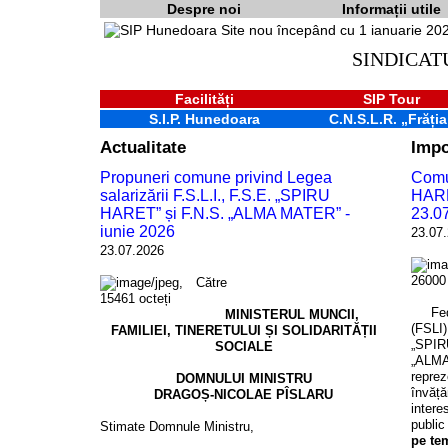
Despre noi
Informații utile
SINDICAT
Facilități
SIP Tour
S.I.P. Hunedoara
C.N.S.L.R. „Frăția
Actualitate
Impo
Propuneri comune privind Legea
Comun
salarizării F.S.L.I., F.S.E. „SPIRU
HARE
HARET” și F.N.S. „ALMA MATER” -
23.0
iunie 2026
23.07
23.07.2026
Către
Feder
MINISTERUL MUNCII,
(FSLI)
FAMILIEI, TINERETULUI Șl SOLIDARITĂȚII
„SPIR
SOCIALE
„ALMA
reprez
DOMNULUI MINISTRU
învăță
DRAGOȘ-NICOLAE PÎSLARU
intere
publi
Stimate Domnule Ministru,
pe tem