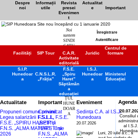
Despre
Informații
Revista
Actualitat
noi
utile
presei
e
Important
Evenimen
t
Noi
Înregistrare
suntem
SINDI
Autentificare
CATU
Centrul de
L
Facilități
SIP Tour
C.A.R.
Juridic
formare
ÎNVĂ
Activitate
ȚĂM
editorială
ÂNT
S.I.P.
F.S.E.
I.S.J.
PREU
Hunedoar
C.N.S.L.R.
„Spiru
Hunedoar
Ministerul
NIVE
a
„Frăția”
Haret”
a
Educației
RSITA
Săptămân
R
a
JUDE
educației
ȚUL
Actualitate
Important
Eveniment
Agenda
HUNE
DOAR
20.07.20
Propuneri comune privind
Comunicat
Ședința C.A. al I.S.J.
A
Consiliul
Legea salarizării F.S.L.I.,
F.S.L.I., F.S.E.
Hunedoara
administra
F.S.E. „SPIRU HARET” și
„SPIRU
20.07.2026
al I.S.J.
F.N.S. „ALMA MATER” - iunie
HARET” și
Hunedoa
Luni, 20 iulie a.c., a
2026
F.N.S. „ALMA
avut loc ședința de