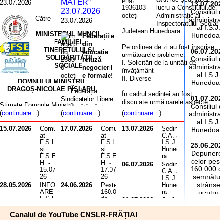
MATER”
23.07.2026
13.07.20
lucru a Consiliului de
23.07.2026
Consiliul
Administrație al
Către
administra
23.07.2026
Inspectoratului Școlar
al I.S.J.
Județean Hunedoara.
MINISTERUL MUNCII,
Hunedoa
Federațiile
FAMILIEI,
din
Pe ordinea de zi au fost înscrise
TINERETULUI Șl
06.07.20
educație
următoarele probleme:
SOLIDARITĂȚII
Consiliul
refuză
I. Solicitări de la unități de
SOCIALE
administra
negocieril
învățământ
al I.S.J.
e formale!
II. Diverse
DOMNULUI MINISTRU
Hunedoa
DRAGOȘ-NICOLAE PÎSLARU
Federația
În cadrul ședinței au fost
01.07.20
Sindicatelor Libere
discutate următoarele aspecte:
Stimate Domnule Ministru,
Consiliul
din Învățământ
I. Se aprobă solicitările
(
continuare...
)
(
continuare...
)
(
continuare...
)
administra
(FSLI), Federația
unităților de învățământ,
FEDERAȚIA SINDICATELOR
al I.S.J.
Sindicatelor din
conform Anexei 1.
15.07.2026
Comunic
17.07.2026
Comunic
13.07.2026
Ședința
LIBERE DIN ÎNVĂȚĂMÂNT (cu
Hunedoa
Educație „SPIRU
II.
at
at
C.A. al
sediul în București, Bd. Regina
HARET” și
1. Se aprobă 4
F.S.L.I.
F.S.L.I.
I.S.J.
Elisabeta, nr. 52, sector 5),
25.06.20
Federația Națională
și
și
Hunedoa
cereri de pensionare
FEDERAȚIA SINDICATELOR DIN
Depuner
Sindicală „ALMA
F.S.E.S.
F.S.E.S.
ra
a cadrelor didactice
EDUCAȚIE „SPIRU HARET” (cu
celor pes
MATER” –
H. -
H. -
06.07.2026
Ședința
la limită de vârstă,
sediul în București, str. Tunari, nr.
160.000 
15.07.20
17.07.20
organizații
C.A. al
începând cu data de
41, sector 2) și FEDERAȚIA
26
26
semnătu
sindicale
I.S.J.
01.09.2026.
NAȚIONALĂ SINDICALĂ „ALMA
strânse
28.05.2026
INFORM
24.06.2026
Peste
Hunedoa
reprezentative la
2. Se respinge
MATER” (cu sediul în București,
ARE
160.000
ra
pentru
nivelul sectoarelor
solicitarea/plângerea
F.S.L.I.
de
splaiul Independenței nr. 313,
01.07.2026
Ședința
susținer
de activitate
prealabilă a unui
și F.S.E.
semnătu
C.A. al
Sector 6) — organizații sindicale
inițiative
învățământ
cadru didactic
„SPIRU
ri pentru
Canalul de YouTube CNSLR-FRĂȚIA!
I.S.J.
reprezentative din învățământ — vă
cetățeneș
preuniversitar și
HARET”
salvarea
privind rezultatele