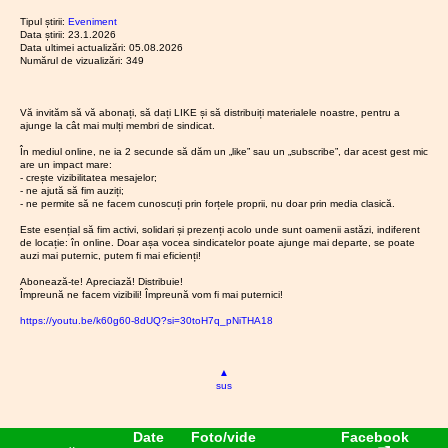
Hunedoa
transmit o serie de propuneri privind
care are 
universitar, reunind
învățăm
14.05.2026
„Dispune
ra
concursului pentru
proiectul Legii privind salarizarea
Tipul știrii:
Eveniment
scop
interesele a peste
ântului
ți plata
obținerea gradației
25.06.2026
Ședința
Data știrii: 23.1.2026
personalului plătit din fonduri
modificar
românes
300.000 de
integrală
C.A. al
de merit în urma
Data ultimei actualizări: 05.08.2026
publice. Prezentul material cuprinde
c!
și
a
salariați – anunță
I.S.J.
Numărul de vizualizări: 349
contestațiilor.
atât propunerile transmise anterior,
diferențe
19.06.2026
Gradația
completa
public că
nu vor
Hunedoa
3. Se aprobă
lor de
de merit
cât și propuneri noi, având anexate
Legilor
ra
participa la așa-
raportul privind
drepturi
2026 -
grilele cuprinzând coeficienții pentru
Educație
19.06.2026
Ședința
zisele discuții pe
cheltuielile de
salariale
rezultate
Vă invităm să vă abonați, să dați LIKE și să distribuiți materialele noastre, pentru a
stabilirea salariilor de bază pentru
C.A. al
București
tema legii
ajunge la cât mai mulți membri de sindicat.
care se
finale
personal pentru
I.S.J.
funcțiile din învățământ, propuse de
Registrat
salarizării
,
cuvin
perioada ianuarie –
11.06.2026
Gradația
Hunedoa
federațiile noastre.
Parlamen
În mediul online, ne ia 2 secunde să dăm un „like” sau un „subscribe”, dar acest gest mic
programate pentru
tuturor
de merit
iunie 2026, cu o
ra
Astfel:
are un impact mare:
ui
salariațil
astăzi la Ministerul
2026 -
depășire de 13,31%
19.06.2026
Miting și
- crește vizibilitatea mesajelor;
or din
Muncii, Familiei,
rezultate
raportat la costul
- ne ajută să fim auziți;
marș de
învățăm
l.
Referitor la prevederile proiectului
25.06.20
inițiale
Tineretului și
- ne permite să ne facem cunoscuți prin forțele proprii, nu doar prin media clasică.
protest
standard per elev
ânt!”
de lege:
Miting d
26.05.2026
Noua
Solidarității
Bucureș
calculat, conform
21.04.2026
Revocar
Este esențial să fim activi, solidari și prezenți acolo unde sunt oamenii astăzi, indiferent
lege a
protest
Sociale.
ti, 17
Anexei 2.
ea
de locație: în online. Doar așa vocea sindicatelor poate ajunge mai departe, se poate
salarizăr
1.
Alineatul (7) al articolului 4
Bucureșt
iunie
Nu vom gira cu
circulare
auzi mai puternic, putem fi mai eficienți!
ii:
se modifică și va avea următorul
2026
Piața Pala
prezența noastră
i privind
garanția
cuprins:
11.06.2026
Ședința
Parlamen
un simplu exercițiu
Abonează-te! Apreciază! Distribuie!
reduceril
faptului
C.A. al
„(7) Ordonatorii de credite au
ui
Împreună ne facem vizibili! Împreună vom fi mai puternici!
de imagine. Cele
e de
că vom
I.S.J.
obligația să stabilească salariile de
cheltuieli
trei federații și-au
trăi tot
Hunedoa
https://youtu.be/k60g60-8dUQ?si=30toH7q_pNiTHA18
bază/soldele de funcție/salariile de
25.06.20
15.04.2026
Noutăți
mai
transmis deja
ra
funcție/soldele de grad/salariile
pe site
prost
Consiliul
punctul de vedere
10.06.2026
Ședința
gradului profesional deținut,
administra
18.03.2026
PROTE
13.05.2026
Rezultat
comun,
C.A. al
gradațiile, soldele de
▲
STELE
e
al I.S.J.
fundamentat și
I.S.J.
sus
TREBUI
referend
comandč/sa/ariile de comandă,
Hunedoa
detaliat, în cadrul
Hunedoa
E SĂ
um
indemnizațiile de
ra
discuțiilor
CONTIN
greva
încadrare/indemnizații/e lunare,
19.06.20
08.06.2026
Ședința
anterioare. Nu
UE!
generală
Date
Foto/vide
Facebook
sporurile, alte drepturi salariale în
C.A. al
Consiliul
putem valida soluții
(Dacă
16.03.2026
Zgândări