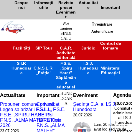
Despre
Informații
Revista
Actualitat
noi
utile
presei
e
Important
Evenimen
t
Noi
Înregistrare
suntem
Autentificare
SINDI
CATU
L
Centrul de
Facilități
SIP Tour
C.A.R.
Juridic
formare
ÎNVĂ
Activitate
ȚĂM
editorială
ÂNT
S.I.P.
F.S.E.
PREU
I.S.J.
Hunedoar
C.N.S.L.R.
„Spiru
Hunedoar
Ministerul
NIVE
a
„Frăția”
Haret”
a
Educației
RSITA
Săptămân
R
a
JUDE
educației
ȚUL
HUNE
Actualitate
Important
Eveniment
Agenda
DOAR
A
20.07.20
Propuneri comune privind
Comunicat
Ședința C.A. al I.S.J.
Consiliul
Legea salarizării F.S.L.I.,
F.S.L.I., F.S.E.
Hunedoara
administra
F.S.E. „SPIRU HARET” și
„SPIRU
20.07.2026
al I.S.J.
F.N.S. „ALMA MATER” - iunie
HARET” și
Hunedoa
Luni, 20 iulie a.c., a
2026
F.N.S. „ALMA
avut loc ședința de
MATER”
23.07.2026
13.07.20