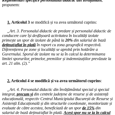
Reglementări specifice personalului didactic din învățământ
,
03.06.2025
propunem:
Consiliul de administrație al I.S.J. Hunedoara
29.05.2025
Consiliul de administrație al I.S.J. Hunedoara
1.
Articolul 3
se modifică și va avea următorul cuprins:
26.05.2025
„Art. 3. Personalul didactic de predare și personalul didactic de
Consiliul de administrație al I.S.J. Hunedoara
conducere care își desfășoară activitatea în localități izolate
primește un spor de izolare de până la
20%
din salariul de bază
22.05.2025
deținut/aflat în plată
în raport cu zona geografică respectivă.
Consiliul de administrație al I.S.J. Hunedoara
Diferențierea pe zone și localități se aprobă prin hotărâre a
Guvernului. Sporul de izolare nu se ia în calcul la determinarea
19.05.2025
limitei sporurilor, primelor, premiilor și indemnizațiilor prevăzute la
Consiliul de administrație al I.S.J. Hunedoara
art. 21 alin. (2).”
14.05.2025
Biroul Executiv S.I.P. Județul Hunedoara
2.
Articolul 4 se modifică și va avea următorul cuprins
:
12.05.2025
Consiliul de administrație al I.S.J. Hunedoara
„Art. 4. Personalul didactic din învățământul special și special
integrat,
precum și
din centrele județene de resurse și de asistență
05.05.2025
educațională, respectiv Centrul Municipiului București de Resurse și
Consiliul de administrație al I.S.J. Hunedoara
Asistență Educațională și din structurile coordonate, monitorizate și
evaluate de către acestea, beneficiază de un spor
de 15%
din
28.04.2025
salariul de bază deținut/aflat în plată.
Acest spor nu se ia în calcul