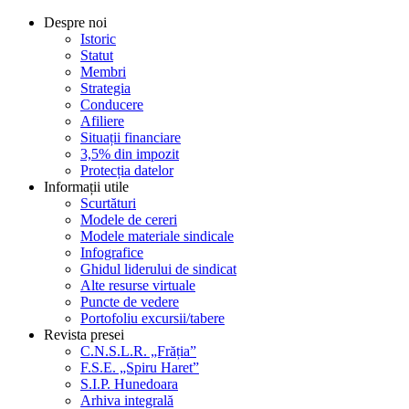
Despre noi
Istoric
Statut
Membri
Strategia
Conducere
Afiliere
Situații financiare
3,5% din impozit
Protecția datelor
Informații utile
Scurtături
Modele de cereri
Modele materiale sindicale
Infografice
Ghidul liderului de sindicat
Alte resurse virtuale
Puncte de vedere
Portofoliu excursii/tabere
Revista presei
C.N.S.L.R. „Frăția”
F.S.E. „Spiru Haret”
S.I.P. Hunedoara
Arhiva integrală