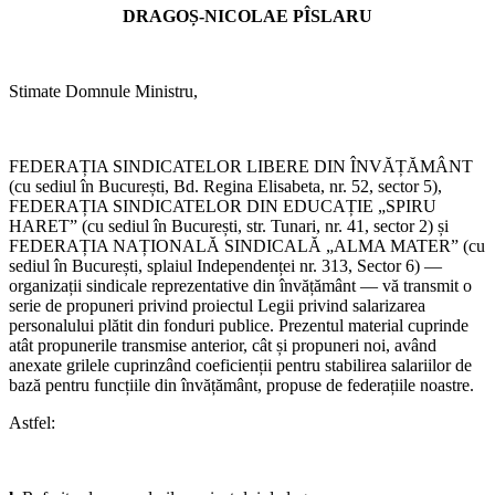
DRAGOȘ-NICOLAE PÎSLARU
21.05.2026
Comisia Paritară de la nivelul I.S.J. Hunedoara
19.05.2026
Stimate Domnule Ministru,
Consiliul de administrație al I.S.J. Hunedoara
14.05.2026
Consiliul de administrație al I.S.J. Hunedoara
FEDERAȚIA SINDICATELOR LIBERE DIN ÎNVĂȚĂMÂNT
(cu sediul în București, Bd. Regina Elisabeta, nr. 52, sector 5),
05.05.2026
FEDERAȚIA SINDICATELOR DIN EDUCAȚIE „SPIRU
Consiliul de administrație al I.S.J. Hunedoara
HARET” (cu sediul în București, str. Tunari, nr. 41, sector 2) și
FEDERAȚIA NAȚIONALĂ SINDICALĂ „ALMA MATER” (cu
29.04.2026
sediul în București, splaiul Independenței nr. 313, Sector 6) —
Consiliul Liderilor S.I.P. Județul Hunedoara - Biroul Executiv S.I.P.
organizații sindicale reprezentative din învățământ — vă transmit o
Județul Hunedoara
serie de propuneri privind proiectul Legii privind salarizarea
personalului plătit din fonduri publice. Prezentul material cuprinde
29.04.2026
atât propunerile transmise anterior, cât și propuneri noi, având
Conferința de alegeri a U.J. C.N.S.L.R. Frăția Hunedoara
anexate grilele cuprinzând coeficienții pentru stabilirea salariilor de
bază pentru funcțiile din învățământ, propuse de federațiile noastre.
29.04.2026
Consiliul de administrație al I.S.J. Hunedoara
Astfel:
22.04.2026
Consiliul de administrație al I.S.J. Hunedoara