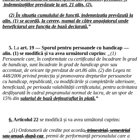
Consiliul de administrație al I.S.J. Hunedoara
indemnizațiilor prevăzute la art. 21 alin. (2).
15.12.2025
(2) În situația cumulului de funcții, indemnizația prevăzută la
Consiliul de administrație al I.S.J. Hunedoara
alin. (1) se acordă, la cerere, numai de către angajatorul unde
beneficiarul are funcția de bază declarată.
”
12.12.2025
Comisia de Dialog Social de la nivelul Instituției Prefectului Județul
Hunedoara
5.
La
art. 19 — Sporul pentru persoanele cu handicap —
alin. (1) se modifică și va avea următorul cuprins
:
„(1)
11.12.2025
Persoanele care, în conformitate cu certificatul de încadrare în grad
Ședință cu directorii unităților de învățământ din județul Hunedoara (
de handicap, sunt încadrate în grad de handicap grav sau
line)
accentuat, de oricare tip prevăzut de art.86 alin. (2) din Legea nr.
448/2006 privind protecția și promovarea drepturilor persoanelor
10.12.2025
cu handicap, republicată, cu modificările și completările ulterioare,
Consiliul Liderilor S.I.P. Județul Hunedoara
beneficiază, pe perioada valabilității certificatului, pentru activitatea
desfășurată în cadrul programului normal de lucru, de un spor de
08.12.2025
15% din
salariul de bază deținut/aflat în plată.
”
Consiliul de administrație al I.S.J. Hunedoara
02.12.2025
Consiliul de administrație al I.S.J. Hunedoara
6.
Articolul 22
se modifică și va avea următorul cuprins:
26.11.2025
„(1) Ordonatorii de credite pot acorda
,
trimestrial, semestrial
Biroul Executiv S.I.P. Județul Hunedoara
sau anual, după caz
, premii de performanță personalului care a