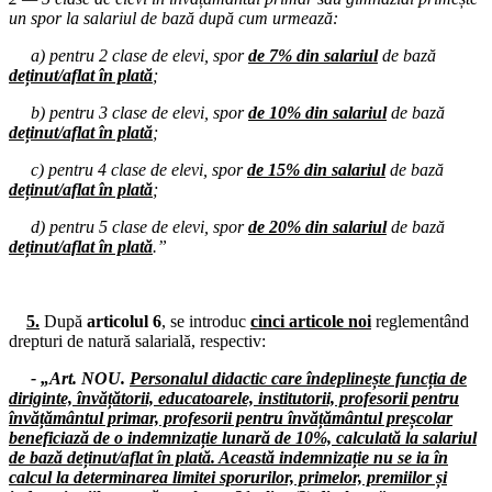
un spor la salariul de bază după cum urmează:
24.03.2025
Consiliul de administrație al I.S.J. Hunedoara
a) pentru 2 clase de elevi, spor
de 7% din salariul
de bază
deținut/aflat în plată
;
17.03.2025
Consiliul de administrație al I.S.J. Hunedoara
b) pentru 3 clase de elevi, spor
de 10% din salariul
de bază
deținut/aflat în plată
;
14.03.2025
Consiliul de administrație al I.S.J. Hunedoara
c) pentru 4 clase de elevi, spor
de 15% din salariul
de bază
deținut/aflat în plată
;
12.03.2025
Consiliul de administrație al I.S.J. Hunedoara
d) pentru 5 clase de elevi, spor
de 20% din salariul
de bază
deținut/aflat în plată
.”
10.03.2025
Consiliul de administrație al I.S.J. Hunedoara
5.
După
articolul 6
, se introduc
cinci articole noi
reglementând
05.03.2025
drepturi de natură salarială, respectiv:
Dezbaterea publică privind proiectele planurilor-cadru pentru
învățământul liceal organizată de F.S.E. „Spiru Haret”
- „Art. NOU.
Personalul didactic care îndeplinește funcția de
diriginte, învățătorii, educatoarele, institutorii, profesorii pentru
27.02.2025
învățământul primar, profesorii pentru învățământul preșcolar
Dezbaterea publică privind proiectele planurilor-cadru pentru
beneficiază de o indemnizație lunară de 10%, calculată la salariul
învățământul liceal organizată de I.S.J. Hunedoara
de bază deținut/aflat în plată. Această indemnizație nu se ia în
calcul la determinarea limitei sporurilor, primelor, premiilor și
27.02.2025