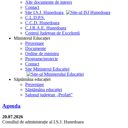
Alte documente de interes
Contact
Site I.S.J. Hunedoara
C.L.D.P.S.
C.C.D. Hunedoara
C.J.R.A.E. Hunedoara
Centrul Județean de Excelență
Ministerul Educației
Prezentare
Documente
Ordine de ministru
Programe/proiecte
Contact
Site Ministerul Educației
Săptămâna educației
Prezentare
Săptămâna educației
Salonul județean „Profart”
Agenda
20.07.2026
Consiliul de administrație al I.S.J. Hunedoara