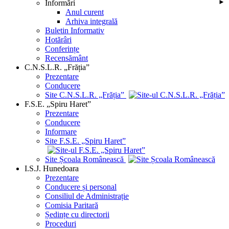
Informări
►
Anul curent
Arhiva integrală
Buletin Informativ
Hotărâri
Conferințe
Recensământ
C.N.S.L.R. „Frăția”
Prezentare
Conducere
Site C.N.S.L.R. „Frăția”
F.S.E. „Spiru Haret”
Prezentare
Conducere
Informare
Site F.S.E. „Spiru Haret”
Site Școala Românească
I.S.J. Hunedoara
Prezentare
Conducere și personal
Consiliul de Administrație
Comisia Paritară
Ședințe cu directorii
Proceduri