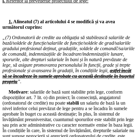
l.
Referitor la prevederile proiectului de lege:
21.04.2026
Consiliul de administrație al I.S.J. Hunedoara
1.
Alineatul (7) al articolului 4 se modifică și va avea
20.04.2026
următorul cuprins:
Consiliul de administrație al I.S.J. Hunedoara
„(7) Ordonatorii de credite au obligația să stabilească salariile de
16.04.2026
bază/soldele de funcție/salariile de funcție/soldele de grad/salariile
Consiliul de administrație al I.S.J. Hunedoara
gradului profesional deținut, gradațiile, soldele de comandč/sa/ariile
de comandă, indemnizațiile de încadrare/indemnizații/e lunare,
02.04.2026
sporurile, alte drepturi salariale în bani și în natură prevăzute de
Consiliul de administrație al I.S.J. Hunedoara
lege, să asigure promovarea personalului în funcții, grade și trepte
profesionale și avansarea în gradații, în condițiile legii,
astfel încât
25.03.2026
să se încadreze în sumele aprobate cu această destinație în bugetul
Conferința de alegeri a CAR (IFN) SIP Hunedoara
propriu
”.
25.03.2026
Motivare
: salariile de bază sunt stabilite prin lege, conform
Consiliul Liderilor S.I.P. Județul Hunedoara - Biroul Executiv S.I.P.
dispozițiilor art. 7 lit. o) din proiect; în consecință, angajatorul
Județul Hunedoara
(ordonatorul de credite) nu poate
stabili
un salariu de bază la un
nivel inferior celui prevăzut de lege pentru a se încadra în sumele
23.03.2026
aprobate în buget cu această destinație; în plus, în sistemul de
Consiliul de administrație al I.S.J. Hunedoara
învățământ preuniversitar, cuantumul sporurilor este stabilit prin lege
sau prin acte administrative cu caracter normativ emise în baza legii.
16.03.2026
În condițiile în care, în sistemul de învățământ, drepturile salariale nu
Consiliul de administrație al I.S.J. Hunedoara
sunt supuse negocierii și aprecierii ordonatorului de credite, este