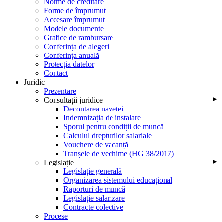
Norme de creditare
Forme de împrumut
Accesare împrumut
Modele documente
Grafice de rambursare
Conferința de alegeri
Conferința anuală
Protecția datelor
Contact
Juridic
Prezentare
Consultații juridice
►
Decontarea navetei
Indemnizația de instalare
Sporul pentru condiții de muncă
Calculul drepturilor salariale
Vouchere de vacanță
Tranșele de vechime (HG 38/2017)
Legislație
►
Legislație generală
Organizarea sistemului educațional
Raporturi de muncă
Legislație salarizare
Contracte colective
Procese