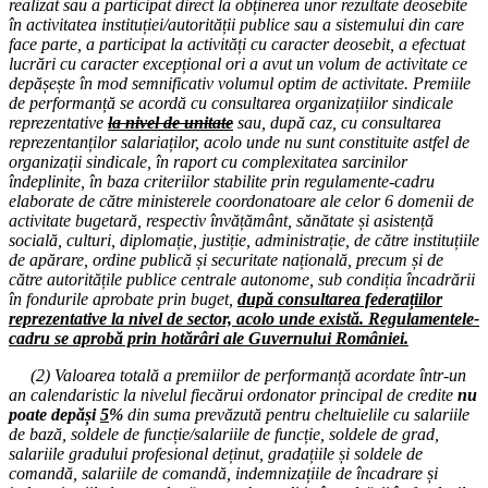
realizat sau a participat direct la obținerea unor rezultate deosebite
24.11.2025
în activitatea instituției/autorității publice sau a sistemului din care
Consiliul de administrație al I.S.J. Hunedoara
face parte, a participat la activități cu caracter deosebit, a efectuat
lucrări cu caracter excepțional ori a avut un volum de activitate ce
17.11.2025
depășește în mod semnificativ volumul optim de activitate. Premiile
Consiliul de administrație al I.S.J. Hunedoara
de performanță se acordă cu consultarea organizațiilor sindicale
reprezentative
la nivel de unitate
sau, după caz, cu consultarea
10.11.2025
reprezentanților salariaților, acolo unde nu sunt constituite astfel de
Consiliul de administrație al I.S.J. Hunedoara
organizații sindicale, în raport cu complexitatea sarcinilor
îndeplinite, în baza criteriilor stabilite prin regulamente-cadru
03.11.2025
elaborate de către ministerele coordonatoare ale celor 6 domenii de
Consiliul de administrație al I.S.J. Hunedoara
activitate bugetară, respectiv învățământ, sănătate și asistență
socială, culturi, diplomație, justiție, administrație, de către instituțiile
29.10.2025
de apărare, ordine publică și securitate națională, precum și de
„STOP AUSTERITĂȚII!” Miting de protest
către autoritățile publice centrale autonome, sub condiția încadrării
în fondurile aprobate prin buget,
după consultarea federațiilor
13.10.2025
reprezentative la nivel de sector, acolo unde există. Regulamentele-
Consiliul de administrație al I.S.J. Hunedoara
cadru se aprobă prin hotărâri ale Guvernului României.
10.10.2025
(2) Valoarea totală a premiilor de performanță acordate într-un
„Cupa Educatorului” 2025
an calendaristic la nivelul fiecărui ordonator principal de credite
nu
poate depăși
5
%
din suma prevăzută pentru cheltuielile cu salariile
08.10.2025
de bază, soldele de funcție/salariile de funcție, soldele de grad,
Consiliul Liderilor S.I.P. Județul Hunedoara
salariile gradului profesional deținut, gradațiile și soldele de
comandă, salariile de comandă, indemnizațiile de încadrare și
08.10.2025