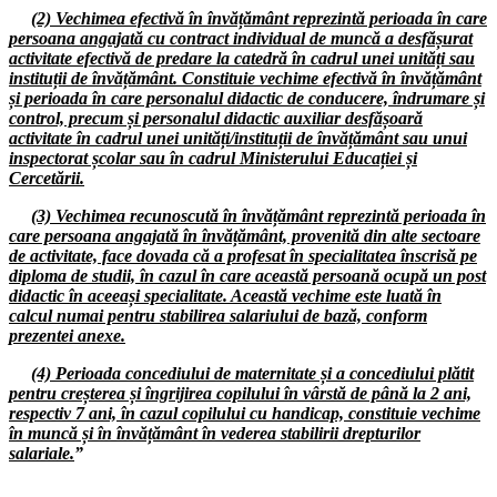
(2) Vechimea efectivă în învățământ reprezintă perioada în care
26.09.2024
persoana angajată cu contract individual de muncă a desfășurat
Ședința cu directorii unităților de învățământ preuniversitar din județul
activitate efectivă de predare la catedră în cadrul unei unități sau
Hunedoara
instituții de învățământ. Constituie vechime efectivă în învățământ
și perioada în care personalul didactic de conducere, îndrumare și
23.09.2024
control, precum și personalul didactic auxiliar desfășoară
Consiliul de administrație al I.S.J. Hunedoara
activitate în cadrul unei unități/instituții de învățământ sau unui
inspectorat școlar sau în cadrul Ministerului Educației și
18.09.2024
Cercetării.
Ședința comună a Consiliilor Liderilor F.S.E. „Spiru Haret” - S.I.P.
Județul Hunedoara
(3) Vechimea recunoscută în învățământ reprezintă perioada în
care persoana angajată în învățământ, provenită din alte sectoare
17.09.2024
de activitate, face dovada că a profesat în specialitatea înscrisă pe
Consiliul de administrație al I.S.J. Hunedoara
diploma de studii, în cazul în care această persoană ocupă un post
didactic în aceeași specialitate. Această vechime este luată în
09.09.2024
calcul numai pentru stabilirea salariului de bază, conform
Consiliul de administrație al I.S.J. Hunedoara
prezentei anexe.
03.09.2024
(4) Perioada concediului de maternitate și a concediului plătit
Consiliul de administrație al I.S.J. Hunedoara
pentru creșterea și îngrijirea copilului în vârstă de până la 2 ani,
respectiv 7 ani, în cazul copilului cu handicap, constituie vechime
02.09.2024
în muncă și în învățământ în vederea stabilirii drepturilor
Ședința cu directorii unităților de învățământ preuniversitar din județul
salariale.
”
Hunedoara