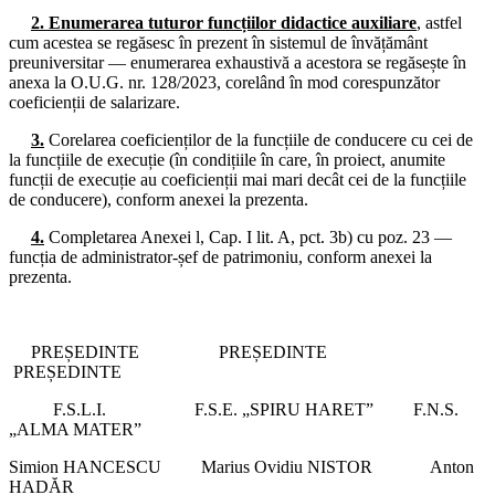
Consiliul de administrație al I.S.J. Hunedoara
2.
Enumerarea tuturor funcțiilor didactice auxiliare
, astfel
cum acestea se regăsesc în prezent în sistemul de învățământ
26.06.2024
preuniversitar — enumerarea exhaustivă a acestora se regăsește în
Consiliul de administrație al I.S.J. Hunedoara
anexa la O.U.G. nr. 128/2023, corelând în mod corespunzător
coeficienții de salarizare.
17.06.2024
Consiliul de administrație al I.S.J. Hunedoara
3.
Corelarea coeficienților de la funcțiile de conducere cu cei de
la funcțiile de execuție (în condițiile în care, în proiect, anumite
14.06.2024
funcții de execuție au coeficienții mai mari decât cei de la funcțiile
Consiliul de administrație al I.S.J. Hunedoara
de conducere), conform anexei la prezenta.
12.06.2024
4.
Completarea Anexei l, Cap. I lit. A, pct. 3b) cu poz. 23 —
Consiliul Liderilor și Biroul Executiv S.I.P. Județul Hunedoara
funcția de administrator-șef de patrimoniu, conform anexei la
prezenta.
10.06.2024
Consiliul de administrație al I.S.J. Hunedoara
03.06.2024
PREȘEDINTE PREȘEDINTE
Consiliul de administrație al I.S.J. Hunedoara
PREȘEDINTE
29.05.2024
F.S.L.I. F.S.E. „SPIRU HARET” F.N.S.
Biroul Executiv S.I.P. Județul Hunedoara
„ALMA MATER”
27.05.2024
Simion HANCESCU Marius Ovidiu NISTOR Anton
Consiliul de administrație al I.S.J. Hunedoara
HADĂR