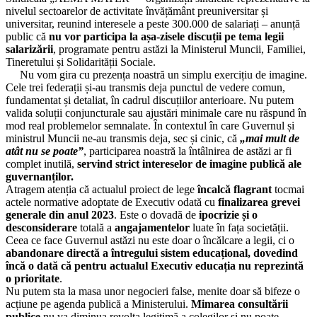
nivelul sectoarelor de activitate învățământ preuniversitar și
17.04.2024
universitar, reunind interesele a peste 300.000 de salariați – anunță
Biroul Executiv S.I.P. Județul Hunedoara
public că
nu vor participa la așa-zisele discuții pe tema legii
salarizării
, programate pentru astăzi la Ministerul Muncii, Familiei,
08.04.2024
Tineretului și Solidarității Sociale.
Consiliul de administrație al I.S.J. Hunedoara
Nu vom gira cu prezența noastră un simplu exercițiu de imagine.
Cele trei federații și-au transmis deja punctul de vedere comun,
01.04.2024
fundamentat și detaliat, în cadrul discuțiilor anterioare. Nu putem
Consiliul de administrație al I.S.J. Hunedoara
valida soluții conjuncturale sau ajustări minimale care nu răspund în
mod real problemelor semnalate. În contextul în care Guvernul și
27.03.2024
ministrul Muncii ne-au transmis deja, sec și cinic, că
„mai mult de
Conferința anuală a C.A.R. (I.F.N.) S.I.P. Județul Hunedoara
atât nu se poate”
, participarea noastră la întâlnirea de astăzi ar fi
complet inutilă,
servind strict intereselor de imagine publică ale
27.03.2024
guvernanților.
Consiliul Liderilor S.I.P. Județul Hunedoara
Atragem atenția că actualul proiect de lege
încalcă flagrant
tocmai
actele normative adoptate de Executiv odată cu
finalizarea grevei
25.03.2024
generale din anul 2023
. Este o dovadă de
ipocrizie și o
Consiliul de administrație al I.S.J. Hunedoara
desconsiderare
totală a
angajamentelor
luate în fața societății.
Ceea ce face Guvernul astăzi nu este doar o încălcare a legii, ci o
22.03.2024
abandonare directă a întregului sistem educațional, dovedind
Consiliul de administrație al I.S.J. Hunedoara
încă o dată că pentru actualul Executiv educația nu reprezintă
o prioritate
.
21.03.2024
Nu putem sta la masa unor negocieri false, menite doar să bifeze o
Ședința cu directorii unităților de învățământ preuniversitar din județul
acțiune pe agenda publică a Ministerului.
Mimarea consultării
Hunedoara
publice
nu va diminua revolta legitimă a colegilor și nu poate