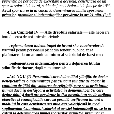
preventiv, pe perioada de exercitare a acesteia, beneficiază de un
25.01.2026
spor la salariul de bază, solda de funcție/salariul de funcție de 10%.
Consiliul de administrație al I.S.J. Hunedoara
Acest spor nu se ia în calcul la determinarea limitei sporurilor,
primelor, premiilor și indemnizațiilor prevăzute la art 21 alin. (2).”
23.01.2026
Consiliul de administrație al I.S.J. Hunedoara
22-25.01.2026
4.
La Capitolul IV — Alte drepturi salariale —
este necesară
Colegiul Liderilor F.S.E. „Spiru Haret”
introducerea de noi articole privind:
21.01.2026
-
reglementarea indemnizației de hrană si a voucherelor de
Biroul Executiv S.I.P. Județul Hunedoara
vacanță
pentru personalul plătit din fonduri publice,
fără
plafonarea la un anumit cuantum al salariului de bază net;
19.01.2026
Consiliul de administrație al I.S.J. Hunedoara
- reglementarea indemnizației pentru deținerea titlului
științific de doctor
, după cum urmează:
16.01.2026
Consiliul de administrație al I.S.J. Hunedoara
„
Art. NOU (1) Personalul care deține titlul științific de doctor
beneficiază de o indemnizație pentru titlul științific de doctor în
13.01.2026
cuantum de 25% din valoarea de referință, care se acordă lunar
Consiliul de administrație al I.S.J. Hunedoara
numai dacă își desfășoară activitatea în domeniul pentru care
deține titlul și dacă are prevăzute în fisa postului un set de atribuții
12.01.2026
obiective și cuantificabile care să permită verificarea lunară a
Consiliul de administrație al I.S.J. Hunedoara
modului în care activitatea acestuia este valorificată în mod
suplimentar. Cuantumul salarial al acestei indemnizații nu se ia în
05.01.2026
calcul la determinarea limitei sporurilor, primelor, premiilor și