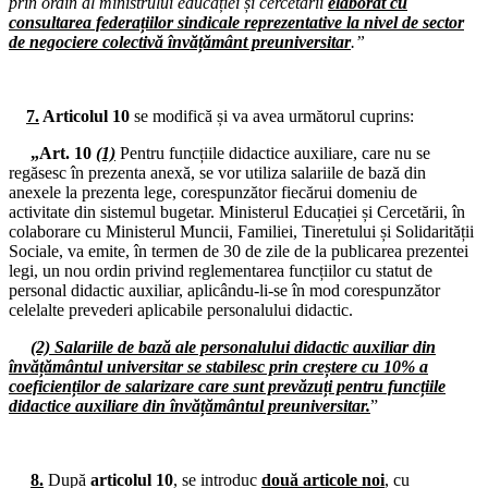
prin ordin al ministrului educației și cercetării
elaborat cu
consultarea federațiilor sindicale reprezentative la nivel de sector
15.11.2024
de negociere colectivă învățământ preuniversitar
.”
Consiliul de administrație al I.S.J. Hunedoara
13.11.2024
Comisia Paritară de la nivelul I.S.J. Hunedoara
7.
Articolul 10
se modifică și va avea următorul cuprins:
„Art. 10
(1)
Pentru funcțiile didactice auxiliare, care nu se
12.11.2024
regăsesc în prezenta anexă, se vor utiliza salariile de bază din
Consiliul de administrație al I.S.J. Hunedoara
anexele la prezenta lege, corespunzător fiecărui domeniu de
activitate din sistemul bugetar. Ministerul Educației și Cercetării, în
06.11.2024
colaborare cu Ministerul Muncii, Familiei, Tineretului și Solidarității
Biroul Executiv S.I.P. Județul Hunedoara
Sociale, va emite, în termen de 30 de zile de la publicarea prezentei
legi, un nou ordin privind reglementarea funcțiilor cu statut de
04.11.2024
personal didactic auxiliar, aplicându-li-se în mod corespunzător
Consiliul de administrație al I.S.J. Hunedoara
celelalte prevederi aplicabile personalului didactic.
18.10.2024
(2) Salariile de bază ale personalului didactic auxiliar din
Activități sportive în cadrul „Cupei educatorului 2024”
învățământul universitar se stabilesc prin creștere cu 10% a
coeficienților de salarizare care sunt prevăzuți pentru funcțiile
18.10.2024
didactice auxiliare din învățământul preuniversitar.
”
Cupa Educatorului 2024: competiția băieților
18.10.2024
Cupa Educatorului 2024: competiția fetelor
8.
După
articolul 10
, se introduc
două articole noi
, cu