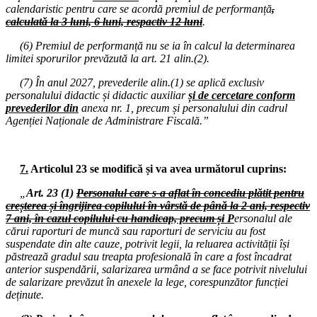
calendaristic pentru care se acordă premiul de performanță
,
08.09.2025
calculată la 3 luni, 6 luni, respactiv 12 luni
.
Consiliul de administrație al I.S.J. Hunedoara
(6) Premiul de performanță nu se ia în calcul la determinarea
08.09.2025
limitei sporurilor prevăzută la art. 21 alin.(2).
Miting și marș de protest: Guvern - Președinția României
(7) În anul 2027, prevederile alin.(1) se aplică exclusiv
03.09.2025
personalului didactic și didactic auxiliar
și de cercetare conform
Miting de protest în fața Guvernului României
prevederilor din
anexa nr. 1, precum și personalului din cadrul
Agenției Naționale de Administrare Fiscală.”
01.09.2025
Consiliul Național F.S.E. „Spiru Haret”
28.08.2025
7.
Articolul 23 se modifică și va avea următorul cuprins:
Comisia Paritară de la nivelul I.S.J. Hunedoara
„
Art. 23 (1)
Personalul care s-a aflat în concediu plătit pentru
14.08.2025
creșterea și îngrijirea copilului în vârstă de până la 2 ani, respectiv
Consiliul de administrație al I.S.J. Hunedoara
7 ani, în cazul copilului cu handicap, precum și
P
ersonalul ale
cărui raporturi de muncă sau raporturi de serviciu au fost
11.08.2025
suspendate din alte cauze, potrivit legii, la reluarea activității își
Consiliul de administrație al I.S.J. Hunedoara
păstrează gradul sau treapta profesională în care a fost încadrat
anterior suspendării, salarizarea urmând a se face potrivit nivelului
07.08.2025
de salarizare prevăzut în anexele la lege, corespunzător funcției
Consiliul de administrație al I.S.J. Hunedoara
deținute.
04-08.08.2025