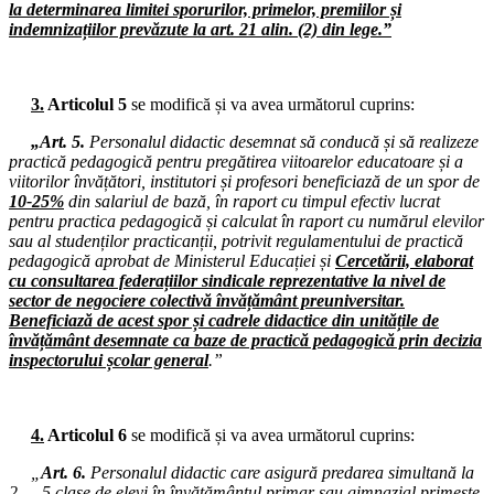
Consiliul de administrație al I.S.J. Hunedoara
la determinarea limitei sporurilor, primelor, premiilor și
indemnizațiilor prevăzute la art. 21 alin. (2) din lege.”
16.04.2025
Comisia Paritară de la nivelul I.S.J. Hunedoara
3.
Articolul 5
se modifică și va avea următorul cuprins:
14.04.2025
Consiliul de administrație al I.S.J. Hunedoara
„Art. 5.
Personalul didactic desemnat să conducă și să realizeze
practică pedagogică pentru pregătirea viitoarelor educatoare și a
09.04.2025
viitorilor învățători, institutori și profesori beneficiază de un spor de
Comisia de dialog social de la nivelul Instituției Prefectului
10-25%
din salariul de bază, în raport cu timpul efectiv lucrat
pentru practica pedagogică și calculat în raport cu numărul elevilor
08.04.2025
sau al studenților practicanții, potrivit regulamentului de practică
Consiliul de administrație al I.S.J. Hunedoara
pedagogică aprobat de Ministerul Educației și
Cercetării, elaborat
cu consultarea federațiilor sindicale reprezentative la nivel de
02.04.2025
sector de negociere colectivă învățământ preuniversitar.
Conferința Anuală a C.A.R. (I.F.N.) S.I.P. Hunedoara
Beneficiază de acest spor și cadrele didactice din unitățile de
învățământ desemnate ca baze de practică pedagogică prin decizia
02.04.2025
inspectorului școlar general
.”
Consiliul Liderilor S.I.P. Județul Hunedoara
31.03.2025
Consiliul de administrație al I.S.J. Hunedoara
4.
Articolul 6
se modifică și va avea următorul cuprins:
26.03.2025
„
Art. 6.
Personalul didactic care asigură predarea simultană la
Consiliul de administrație al I.S.J. Hunedoara
2 — 5 clase de elevi în învățământul primar sau gimnazial primește