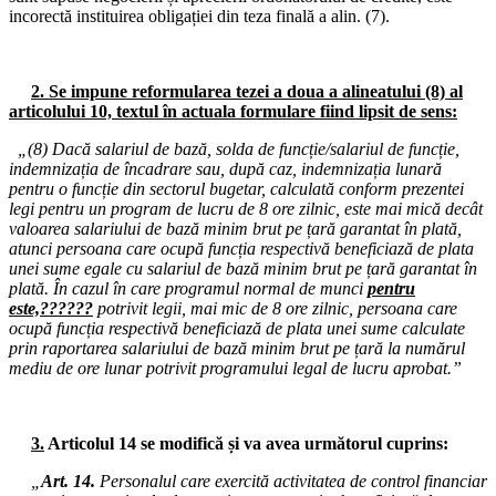
incorectă instituirea obligației din teza finală a alin. (7).
09.03.2026
Consiliul de administrație al I.S.J. Hunedoara
04.03.2026
2. Se impune reformularea tezei a doua a alineatului (8) al
Consiliul de administrație al I.S.J. Hunedoara
articolului 10, textul în actuala formulare fiind lipsit de sens:
25.02.2026
„(8) Dacă salariul de bază, solda de funcție/salariul de funcție,
Miting de protest: Palatul Cotroceni - Președinția României
indemnizația de încadrare sau, după caz, indemnizația lunară
pentru o funcție din sectorul bugetar, calculată conform prezentei
24.02.2026
legi pentru un program de lucru de 8 ore zilnic, este mai mică decât
Consiliul de administrație al I.S.J. Hunedoara
valoarea salariului de bază minim brut pe țară garantat în plată,
atunci persoana care ocupă funcția respectivă beneficiază de plata
16.02.2026
unei sume egale cu salariul de bază minim brut pe țară garantat în
Consiliul de administrație al I.S.J. Hunedoara
plată. În cazul în care programul normal de munci
pentru
este,??????
potrivit legii, mai mic de 8 ore zilnic, persoana care
11.02.2026
ocupă funcția respectivă beneficiază de plata unei sume calculate
Consiliul Liderilor S.I.P. Județul Hunedoara
prin raportarea salariului de bază minim brut pe țară la numărul
mediu de ore lunar potrivit programului legal de lucru aprobat.”
02.02.2026
Consiliul de administrație al I.S.J. Hunedoara
3.
Articolul 14 se modifică și va avea următorul cuprins:
28.01.2026
Consiliul de administrație al I.S.J. Hunedoara
„
Art. 14.
Personalul care exercită activitatea de control financiar