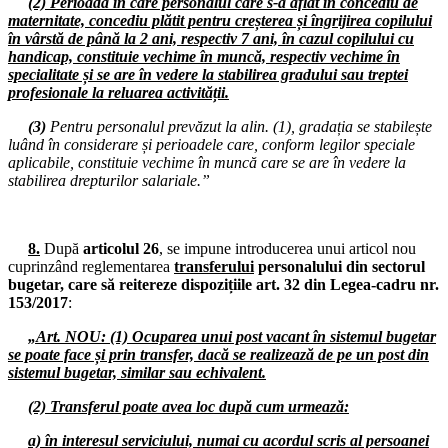
(2) Perioada în care personalul care s-a aflat în concediu de
Pichetări ale sediilor M.E.C., și partidelor politice
maternitate, concediu plătit pentru creșterea și îngrijirea copilului
în vârstă de până la 2 ani, respectiv 7 ani, în cazul copilului cu
30-31.07.2025
handicap, constituie vechime în muncă, respectiv vechime în
Pichetări ale sediilor M.E.C. și partidelor politice
specialitate și se are în vedere la stabilirea gradului sau treptei
profesionale la reluarea activității.
28.07.2025
Consiliul de administrație al I.S.J. Hunedoara
(3)
Pentru personalul prevăzut la alin. (1), gradația se stabilește
luând în considerare și perioadele care, conform legilor speciale
28.07.2025
aplicabile, constituie vechime în muncă care se are în vedere la
Comisia Paritară de la nivelul I.S.J. Hunedoara
stabilirea drepturilor salariale.”
23.07.2025
Consiliul de administrație al I.S.J. Hunedoara
8.
După
articolul 26
, se impune introducerea unui articol nou
cuprinzând reglementarea
transferului
personalului din sectorul
16.07.2025
bugetar, care să reitereze dispozițiile art. 32 din Legea-cadru nr.
Consiliul Liderilor S.I.P. Județul Hunedoara
153/2017
:
16.07.2025
„Art. NOU: (1) Ocuparea unui post vacant în sistemul bugetar
Consiliul de administrație al I.S.J. Hunedoara
se poate face și prin transfer, dacă se realizează de pe un post din
sistemul bugetar, similar sau echivalent.
11.07.2025
Comisia de dialog social de la nivelul Instituției Prefectului Județul
(2) Transferul poate avea loc după cum urmează:
Hunedoara - discuție informală
a) în interesul serviciului, numai cu acordul scris al persoanei