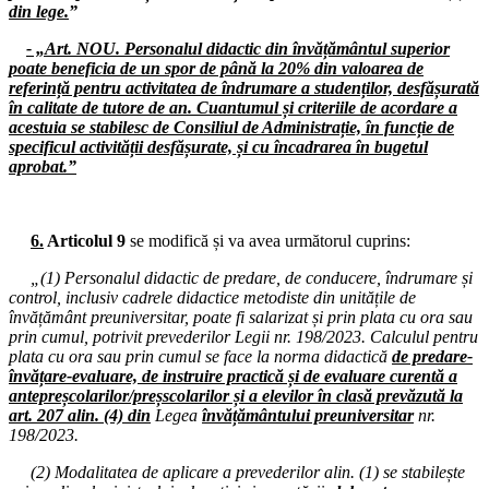
din lege.
”
Consiliul Liderilor S.I.P. Județul Hunedoara
- „Art. NOU. Personalul didactic din învățământul superior
09.12.2024
poate beneficia de un spor de până la 20% din valoarea de
Consiliul de administrație al I.S.J. Hunedoara
referință pentru activitatea de îndrumare a studenților, desfășurată
în calitate de tutore de an. Cuantumul și criteriile de acordare a
06.12.2024
acestuia se stabilesc de Consiliul de Administrație, în funcție de
Consiliul de administrație al I.S.J. Hunedoara
specificul activității desfășurate, și cu încadrarea în bugetul
aprobat.”
03.12.2024
Consiliul Național al Federației Sindicatelor din Educație „Spiru Hare
02.12.2024
6.
Articolul 9
se modifică și va avea următorul cuprins:
Consiliul de administrație al I.S.J. Hunedoara
„(1) Personalul didactic de predare, de conducere, îndrumare și
27.11.2024
control, inclusiv cadrele didactice metodiste din unitățile de
Biroul Executiv S.I.P. Județul Hunedoara
învățământ preuniversitar, poate fi salarizat și prin plata cu ora sau
prin cumul, potrivit prevederilor Legii nr. 198/2023. Calculul pentru
26.11.2024
plata cu ora sau prin cumul se face la norma didactică
de predare-
Consiliul de administrație al I.S.J. Hunedoara
învățare-evaluare, de instruire practică și de evaluare curentă a
antepreșcolarilor/preșscolarilor și a elevilor în clasă prevăzută la
19.11.2024
art. 207 alin. (4) din
Legea
învățământului preuniversitar
nr.
Comitetul Local de Dezvoltare a Parteneriatului Social
198/2023.
18.11.2024
(2) Modalitatea de aplicare a prevederilor alin. (1) se stabilește
Consiliul de administrație al I.S.J. Hunedoara