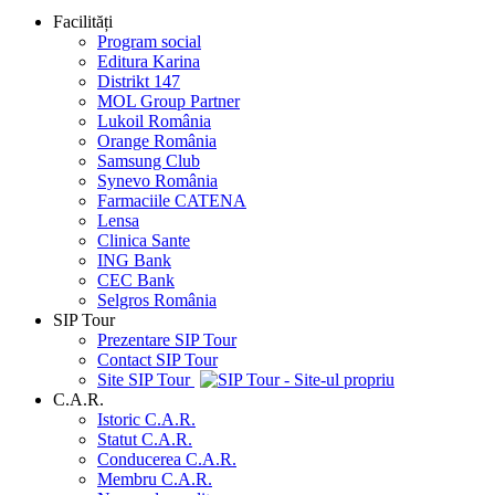
Facilități
Program social
Editura Karina
Distrikt 147
MOL Group Partner
Lukoil România
Orange România
Samsung Club
Synevo România
Farmaciile CATENA
Lensa
Clinica Sante
ING Bank
CEC Bank
Selgros România
SIP Tour
Prezentare SIP Tour
Contact SIP Tour
Site SIP Tour
C.A.R.
Istoric C.A.R.
Statut C.A.R.
Conducerea C.A.R.
Membru C.A.R.