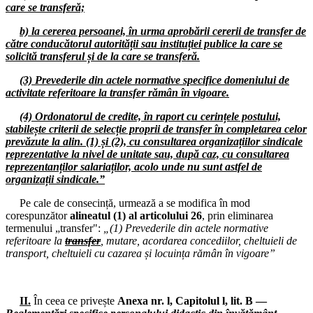
09.07.2025
care se transferă;
Consiliul de administrație al I.S.J. Hunedoara
b) la cererea persoanei, în urma aprobării cererii de transfer de
04.07.2025
către conducătorul autorității sau instituției publice la care se
Consiliul Liderilor și Biroul Executiv F.S.E. „Spiru Haret”
solicită transferul și de la care se transferă.
02.07.2025
(3) Prevederile din actele normative specifice domeniului de
Comisia de Dialog Social de la nivelul Instituției Prefectului Județul
activitate referitoare la transfer rămân în vigoare.
Hunedoara
(4) Ordonatorul de credite, în raport cu cerințele postului,
24.06.2025
stabilește criterii de selecție proprii de transfer în completarea celor
Consiliul de administrație al I.S.J. Hunedoara
prevăzute la alin. (1) și (2), cu consultarea organizațiilor sindicale
reprezentative la nivel de unitate sau, după caz, cu consultarea
16.06.2025
reprezentanților salariaților, acolo unde nu sunt astfel de
Consiliul Liderilor S.I.P. Județul Hunedoara
organizații sindicale.”
12.06.2025
Pe cale de consecință, urmează a se modifica în mod
Consiliul de administrație al I.S.J. Hunedoara
corespunzător
alineatul (1) al articolului 26
, prin eliminarea
termenului „transfer":
„(1) Prevederile din actele normative
10.06.2025
referitoare la
transfer
, mutare, acordarea concediilor, cheltuieli de
Consiliul de administrație al I.S.J. Hunedoara
transport, cheltuieli cu cazarea și locuința rămân în vigoare”
04.06.2025
Consiliul Liderilor S.I.P. Județul Hunedoara
II.
În ceea ce privește
Anexa nr. l, Capitolul l, lit. B —