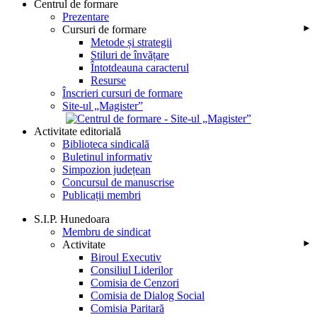
Centrul de formare
Prezentare
Cursuri de formare
►
Metode și strategii
Stiluri de învățare
Întotdeauna caracterul
Resurse
Înscrieri cursuri de formare
Site-ul „Magister”
Activitate editorială
Biblioteca sindicală
Buletinul informativ
Simpozion județean
Concursul de manuscrise
Publicații membri
S.I.P. Hunedoara
Membru de sindicat
Activitate
►
Biroul Executiv
Consiliul Liderilor
Comisia de Cenzori
Comisia de Dialog Social
Comisia Paritară