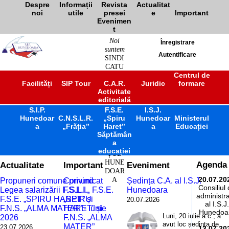
Despre
Informații
Revista
Actualitat
noi
utile
presei
e
Important
Evenimen
t
Noi
Înregistrare
suntem
Autentificare
SINDI
CATU
L
Centrul de
Facilități
SIP Tour
C.A.R.
Juridic
formare
ÎNVĂ
Activitate
ȚĂM
editorială
ÂNT
S.I.P.
F.S.E.
PREU
I.S.J.
Hunedoar
C.N.S.L.R.
„Spiru
Hunedoar
Ministerul
NIVE
a
„Frăția”
Haret”
a
Educației
RSITA
Săptămân
R
a
JUDE
educației
ȚUL
HUNE
Actualitate
Important
Eveniment
Agenda
DOAR
A
20.07.20
Propuneri comune privind
Comunicat
Ședința C.A. al I.S.J.
Consiliul
Legea salarizării F.S.L.I.,
F.S.L.I., F.S.E.
Hunedoara
administra
F.S.E. „SPIRU HARET” și
„SPIRU
20.07.2026
al I.S.J.
F.N.S. „ALMA MATER” - iunie
HARET” și
Hunedoa
Luni, 20 iulie a.c., a
2026
F.N.S. „ALMA
avut loc ședința de
MATER”
23.07.2026
13.07.20