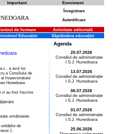
Important
Eveniment
Înregistrare
HUNEDOARA
Autentificare
Centrul de formare
Activitate editorială
inisterul Educației
Săptămâna educației
Agenda
20.07.2026
unedoara
Consiliul de administrație al
I.S.J. Hunedoara
 a.c., a avut loc
13.07.2026
cru a Consiliului de
Consiliul de administrație al
 al Inspectoratului
I.S.J. Hunedoara
ean Hunedoara.
06.07.2026
 zi au fost înscrise
Consiliul de administrație al
I.S.J. Hunedoara
nvățământ
01.07.2026
Consiliul de administrație al
cutate următoarele
I.S.J. Hunedoara
 unităților de
25.06.2026
nexei 1.
Depunerea celor peste