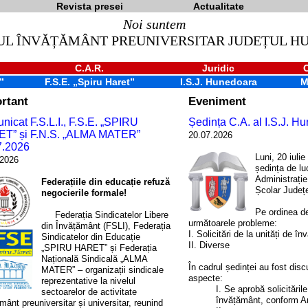
Revista presei
Actualitate
Noi suntem
UL ÎNVĂȚĂMÂNT PREUNIVERSITAR JUDEȚUL 
C.A.R.
Juridic
”
F.S.E. „Spiru Haret”
I.S.J. Hunedoara
M
rtant
Eveniment
icat F.S.L.I., F.S.E. „SPIRU
Ședința C.A. al I.S.J. H
T” și F.N.S. „ALMA MATER”
20.07.2026
7.2026
Luni, 20 iulie
.2026
ședința de lu
Administrație
Federațiile din educație refuză
Școlar Județ
negocierile formale!
Pe ordinea de
Federația Sindicatelor Libere
următoarele probleme:
din Învățământ (FSLI), Federația
I. Solicitări de la unități de î
Sindicatelor din Educație
II. Diverse
„SPIRU HARET” și Federația
Națională Sindicală „ALMA
În cadrul ședinței au fost dis
MATER” – organizații sindicale
aspecte:
reprezentative la nivelul
I. Se aprobă solicitările
sectoarelor de activitate
învățământ, conform A
mânt preuniversitar și universitar, reunind