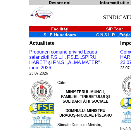
Despre noi
Informații utile
SINDICAT
Facilități
SIP Tour
S.I.P. Hunedoara
C.N.S.L.R. „Frăția
Actualitate
Impo
Propuneri comune privind Legea
Comun
salarizării F.S.L.I., F.S.E. „SPIRU
HARE
HARET” și F.N.S. „ALMA MATER” -
23.0
iunie 2026
23.07
23.07.2026
Către
MINISTERUL MUNCII,
FAMILIEI, TINERETULUI Șl
SOLIDARITĂȚII SOCIALE
DOMNULUI MINISTRU
DRAGOȘ-NICOLAE PÎSLARU
Stimate Domnule Ministru,
învăță