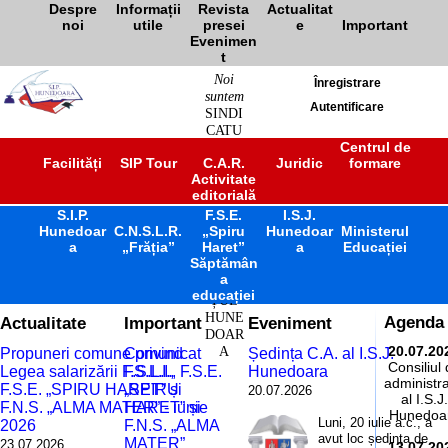
Despre
Informații
Revista
Actualitat
noi
utile
presei
e
Important
Evenimen
t
Noi
Înregistrare
suntem
Autentificare
SINDI
CATU
L
Centrul de
Facilități
SIP Tour
C.A.R.
Juridic
formare
ÎNVĂ
Activitate
ȚĂM
editorială
ÂNT
S.I.P.
F.S.E.
PREU
I.S.J.
Hunedoar
C.N.S.L.R.
„Spiru
Hunedoar
Ministerul
NIVE
a
„Frăția”
Haret”
a
Educației
RSITA
Săptămân
R
a
JUDE
educației
ȚUL
HUNE
Actualitate
Important
Eveniment
Agenda
DOAR
A
20.07.20
Propuneri comune privind
Comunicat
Ședința C.A. al I.S.J.
Consiliul
Legea salarizării F.S.L.I.,
F.S.L.I., F.S.E.
Hunedoara
administra
F.S.E. „SPIRU HARET” și
„SPIRU
20.07.2026
al I.S.J.
F.N.S. „ALMA MATER” - iunie
HARET” și
Hunedoa
Luni, 20 iulie a.c., a
2026
F.N.S. „ALMA
avut loc ședința de
MATER”
23.07.2026
13.07.20